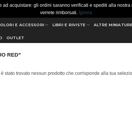
 acquistare: gli ordini saranno verificati e spediti alla nostra ri
verrete rimborsati.
Ignora
OLORI E ACCESSORI
LIBRI E RIVISTE
ALTRE MINIATUR
D
OUTLET
UO RED”
è stato trovato nessun prodotto che corrisponde alla tua selezi