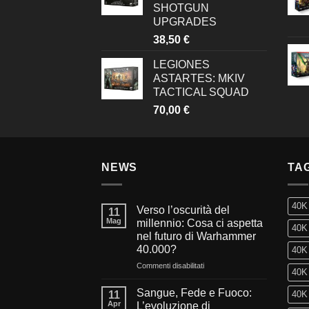
SHOTGUN
UPGRADES
38,50
€
LEGIONES
ASTARTES: MKIV
TACTICAL SQUAD
70,00
€
NEWS
TA
40K
Verso l’oscurità del
11
Mag
millennio: Cosa ci aspetta
40K 
nel futuro di Warhammer
40.000?
40K 
su
Commenti disabilitati
40K 
Verso
l’oscurità
Sangue, Fede e Fuoco:
11
40K 
del
Apr
L’evoluzione di