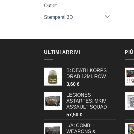
Outlet
Stampanti 3D
ULTIMI ARRIVI
PIÙ
B: DEATH KORPS
DRAB 12ML ROW
3,60
€
LEGIONES
ASTARTES: MKIV
ASSAULT SQUAD
57,50
€
L/A: COMBI-
WEAPONS &