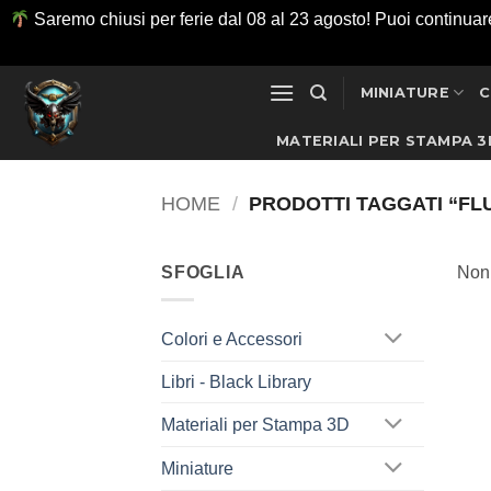
Saremo chiusi per ferie dal 08 al 23 agosto! Puoi continuare ad
Salta
MINIATURE
C
ai
contenuti
MATERIALI PER STAMPA 3
HOME
/
PRODOTTI TAGGATI “FL
SFOGLIA
Non 
Colori e Accessori
Libri - Black Library
Materiali per Stampa 3D
Miniature