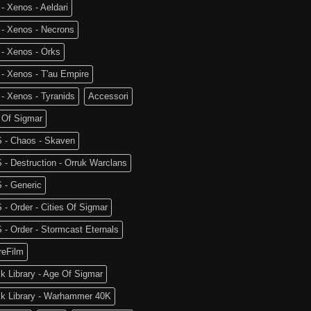
- Xenos - Aeldari
 - Xenos - Necrons
- Xenos - Orks
- Xenos - T'au Empire
- Xenos - Tyranids
Accessori
 Of Sigmar
 - Chaos - Skaven
- Destruction - Orruk Warclans
 - Generic
- Order - Cities Of Sigmar
- Order - Stormcast Eternals
reFilm
k Library - Age Of Sigmar
ck Library - Warhammer 40K