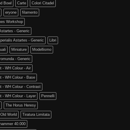
od Bowl
Carte
Colori Citadel
eryone
filamento
es Workshop
startes - Generic
perialis Astartes - Generic
Libri
uali
Miniature
Modellismo
romunda - Generic
t - WH Colour - Air
t - WH Colour - Base
t - WH Colour - Contrast
t - WH Colour - Layer
Pennelli
The Horus Heresy
 Old World
Tiratura Limitata
hammer 40.000