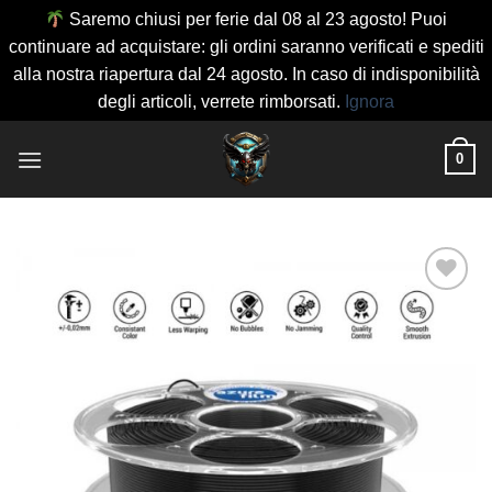
Saremo chiusi per ferie dal 08 al 23 agosto! Puoi
continuare ad acquistare: gli ordini saranno verificati e spediti
alla nostra riapertura dal 24 agosto. In caso di indisponibilità
degli articoli, verrete rimborsati.
Ignora
Salta
0
ai
contenuti
Aggiungi
alla lista
dei
desideri