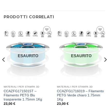
PRODOTTI CORRELATI
Aggiungi
Aggiungi
alla lista
alla lista
dei
dei
desideri
desideri
ESAURITO
ESAURITO
MATERIALI PER STAMPA 3D
MATERIALI PER STAMPA 3D
CCAZFG1715015T –
CCAZFG1716019 – Filamento
Filamento PETG Blu
PETG Verde chiaro 1.75mm
trasparente 1.75mm 1Kg
1Kg
23,00
€
23,00
€