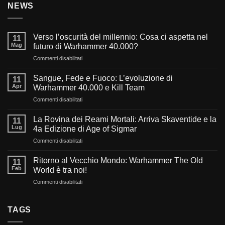
NEWS
Verso l’oscurità del millennio: Cosa ci aspetta nel
11
Mag
futuro di Warhammer 40.000?
su
Commenti disabilitati
Verso
l’oscurità
Sangue, Fede e Fuoco: L’evoluzione di
11
del
Apr
Warhammer 40.000 e Kill Team
millennio:
su
Commenti disabilitati
Cosa
Sangue,
ci
Fede
aspetta
La Rovina dei Reami Mortali: Arriva Skaventide e la
11
e
nel
Lug
4a Edizione di Age of Sigmar
Fuoco:
futuro
su
Commenti disabilitati
L’evoluzione
di
La
di
Warhammer
Rovina
Warhammer
Ritorno al Vecchio Mondo: Warhammer The Old
40.000?
11
dei
40.000
Feb
World è tra noi!
Reami
e
su
Commenti disabilitati
Mortali:
Kill
Ritorno
Arriva
Team
al
Skaventide
Vecchio
TAGS
e
Mondo:
la
Warhammer