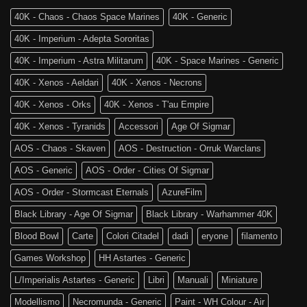
4a
The
Edizione
40K - Chaos - Chaos Space Marines
40K - Generic
Old
di
World
Age
40K - Imperium - Adepta Sororitas
è
of
tra
Sigmar
40K - Imperium - Astra Militarum
40K - Space Marines - Generic
noi!
40K - Xenos - Aeldari
40K - Xenos - Necrons
40K - Xenos - Orks
40K - Xenos - T'au Empire
40K - Xenos - Tyranids
Accessori
Age Of Sigmar
AOS - Chaos - Skaven
AOS - Destruction - Orruk Warclans
AOS - Generic
AOS - Order - Cities Of Sigmar
AOS - Order - Stormcast Eternals
AzureFilm
Black Library - Age Of Sigmar
Black Library - Warhammer 40K
Blood Bowl
Carte
Colori Citadel
dadi
eryone
filamento
Games Workshop
HH Astartes - Generic
L/Imperialis Astartes - Generic
Libri
Manuali
Miniature
Modellismo
Necromunda - Generic
Paint - WH Colour - Air