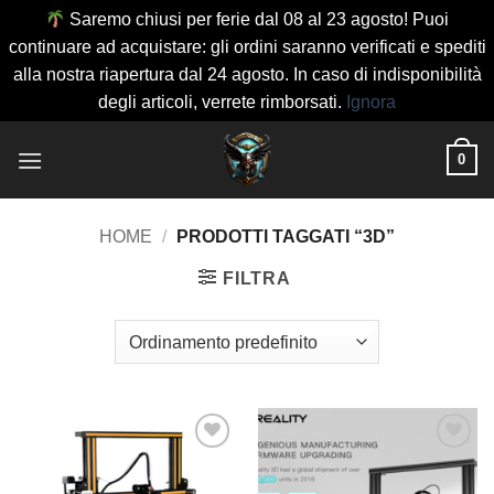
Saremo chiusi per ferie dal 08 al 23 agosto! Puoi
continuare ad acquistare: gli ordini saranno verificati e spediti
alla nostra riapertura dal 24 agosto. In caso di indisponibilità
degli articoli, verrete rimborsati.
Ignora
Salta
0
ai
contenuti
HOME
/
PRODOTTI TAGGATI “3D”
FILTRA
Aggiungi
Aggiungi
alla lista
alla lista