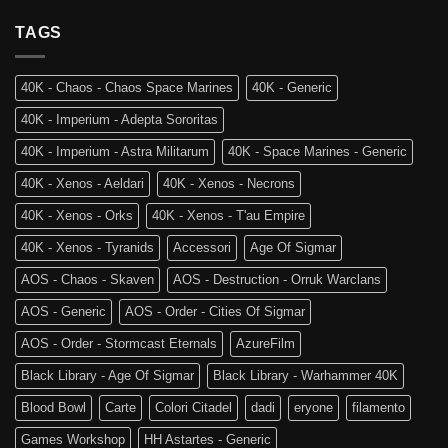
al
Skaventide
Vecchio
TAGS
e
Mondo:
la
Warhammer
4a
The
Edizione
40K - Chaos - Chaos Space Marines
40K - Generic
Old
di
World
Age
40K - Imperium - Adepta Sororitas
è
of
tra
Sigmar
40K - Imperium - Astra Militarum
40K - Space Marines - Generic
noi!
40K - Xenos - Aeldari
40K - Xenos - Necrons
40K - Xenos - Orks
40K - Xenos - T'au Empire
40K - Xenos - Tyranids
Accessori
Age Of Sigmar
AOS - Chaos - Skaven
AOS - Destruction - Orruk Warclans
AOS - Generic
AOS - Order - Cities Of Sigmar
AOS - Order - Stormcast Eternals
AzureFilm
Black Library - Age Of Sigmar
Black Library - Warhammer 40K
Blood Bowl
Carte
Colori Citadel
dadi
eryone
filamento
Games Workshop
HH Astartes - Generic