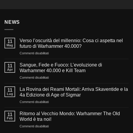
NEWS
Verso l’oscurità del millennio: Cosa ci aspetta nel
11
Mag
futuro di Warhammer 40.000?
su
Commenti disabilitati
Verso
l’oscurità
Sangue, Fede e Fuoco: L’evoluzione di
11
del
Apr
Warhammer 40.000 e Kill Team
millennio:
su
Commenti disabilitati
Cosa
Sangue,
ci
Fede
aspetta
La Rovina dei Reami Mortali: Arriva Skaventide e la
11
e
nel
Lug
4a Edizione di Age of Sigmar
Fuoco:
futuro
su
Commenti disabilitati
L’evoluzione
di
La
di
Warhammer
Rovina
Warhammer
Ritorno al Vecchio Mondo: Warhammer The Old
40.000?
11
dei
40.000
Feb
World è tra noi!
Reami
e
su
Commenti disabilitati
Mortali:
Kill
Ritorno
Arriva
Team