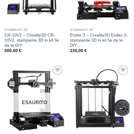
STAMPANTI 3D
STAMPANTI 3D
CR-10V2 – Creality3D CR-
Ender-3 – Creality3D Ender-3,
10V2, stampante 3D in kit fai
stampante 3D in kit fai da te
da te DIY
DIY
500,00
€
235,00
€
Aggiungi
Aggiungi
alla lista
alla lista
dei
dei
desideri
desideri
ESAURITO