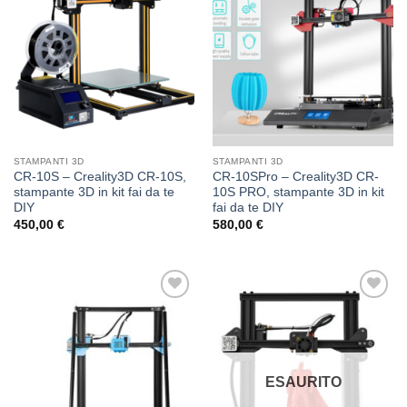
dei
dei
desideri
desideri
STAMPANTI 3D
STAMPANTI 3D
CR-10S – Creality3D CR-10S,
CR-10SPro – Creality3D CR-
stampante 3D in kit fai da te
10S PRO, stampante 3D in kit
DIY
fai da te DIY
450,00
€
580,00
€
Aggiungi
Aggiungi
alla lista
alla lista
dei
dei
desideri
desideri
ESAURITO