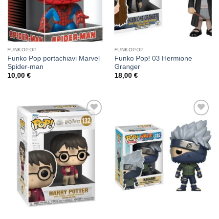
FUNKOPOP
FUNKOPOP
Funko Pop portachiavi Marvel
Funko Pop! 03 Hermione
Spider-man
Granger
10,00
€
18,00
€
Aggiungi
Aggiungi
alla lista
alla lista
dei
dei
desideri
desideri