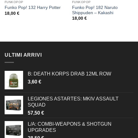
FUNKOPOP
FUNKOPOP
Funko Pop! 182 Naruto
Funko Pop! 132 Harry Potter
Shippuden – Kakashi
18,00
€
18,00
€
ULTIMI ARRIVI
B: DEATH KORPS DRAB 12ML ROW
3,60
€
LEGIONES ASTARTES: MKIV ASSAULT
SQUAD
57,50
€
L/A: COMBI-WEAPONS & SHOTGUN
UPGRADES