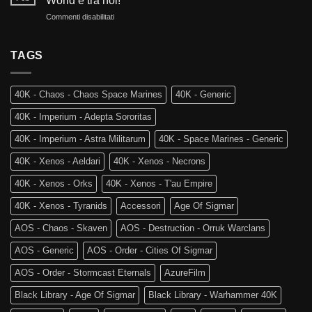
World è tra noi!
Reami
e
su
Commenti disabilitati
Mortali:
Kill
Ritorno
Arriva
Team
al
Skaventide
Vecchio
TAGS
e
Mondo:
la
Warhammer
4a
The
Edizione
40K - Chaos - Chaos Space Marines
40K - Generic
Old
di
World
Age
40K - Imperium - Adepta Sororitas
è
of
tra
Sigmar
40K - Imperium - Astra Militarum
40K - Space Marines - Generic
noi!
40K - Xenos - Aeldari
40K - Xenos - Necrons
40K - Xenos - Orks
40K - Xenos - T'au Empire
40K - Xenos - Tyranids
Accessori
Age Of Sigmar
AOS - Chaos - Skaven
AOS - Destruction - Orruk Warclans
AOS - Generic
AOS - Order - Cities Of Sigmar
AOS - Order - Stormcast Eternals
AzureFilm
Black Library - Age Of Sigmar
Black Library - Warhammer 40K