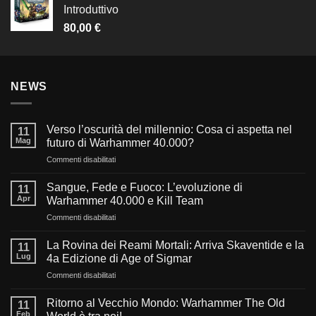
Introduttivo
80,00
€
NEWS
Verso l’oscurità del millennio: Cosa ci aspetta nel
11
Mag
futuro di Warhammer 40.000?
su
Commenti disabilitati
Verso
l’oscurità
Sangue, Fede e Fuoco: L’evoluzione di
11
del
Apr
Warhammer 40.000 e Kill Team
millennio:
su
Commenti disabilitati
Cosa
Sangue,
ci
Fede
aspetta
La Rovina dei Reami Mortali: Arriva Skaventide e la
11
e
nel
Lug
4a Edizione di Age of Sigmar
Fuoco:
futuro
su
Commenti disabilitati
L’evoluzione
di
La
di
Warhammer
Rovina
Warhammer
Ritorno al Vecchio Mondo: Warhammer The Old
40.000?
11
dei
40.000
Feb