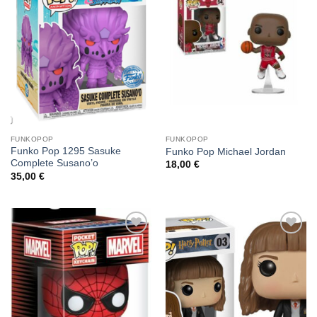
alla lista
alla lista
dei
dei
desideri
desideri
FUNKOPOP
FUNKOPOP
Funko Pop 1295 Sasuke
Funko Pop Michael Jordan
Complete Susano’o
18,00
€
35,00
€
Aggiungi
Aggiungi
alla lista
alla lista
dei
dei
desideri
desideri