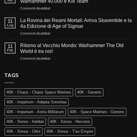
Warhammer 40.000 e Kill Team
millennio:
su
Commenti disabilitati
Cosa
Sangue,
ci
Fede
aspetta
La Rovina dei Reami Mortali: Arriva Skaventide e la
11
e
nel
Lug
4a Edizione di Age of Sigmar
Fuoco:
futuro
su
Commenti disabilitati
L’evoluzione
di
La
di
Warhammer
Rovina
Warhammer
Ritorno al Vecchio Mondo: Warhammer The Old
40.000?
11
dei
40.000
Feb
World è tra noi!
Reami
e
su
Commenti disabilitati
Mortali:
Kill
Ritorno
Arriva
Team
al
Skaventide
Vecchio
TAGS
e
Mondo:
la
Warhammer
4a
The
Edizione
40K - Chaos - Chaos Space Marines
40K - Generic
Old
di
World
Age
40K - Imperium - Adepta Sororitas
è
of
tra
Sigmar
40K - Imperium - Astra Militarum
40K - Space Marines - Generic
noi!
40K - Xenos - Aeldari
40K - Xenos - Necrons
40K - Xenos - Orks
40K - Xenos - T'au Empire