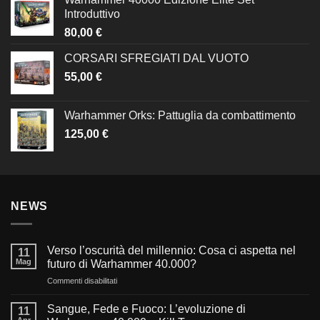
Introduttivo
80,00
€
CORSARI SFREGIATI DAL VUOTO
55,00
€
Warhammer Orks: Pattuglia da combattimento
125,00
€
NEWS
Verso l’oscurità del millennio: Cosa ci aspetta nel
11
Mag
futuro di Warhammer 40.000?
su
Commenti disabilitati
Verso
l’oscurità
Sangue, Fede e Fuoco: L’evoluzione di
11
del
Apr