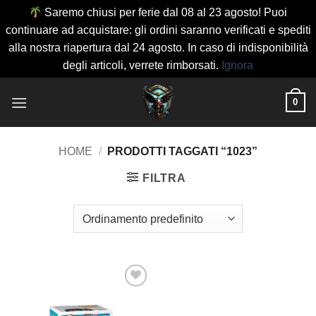
Saremo chiusi per ferie dal 08 al 23 agosto! Puoi
continuare ad acquistare: gli ordini saranno verificati e spediti
alla nostra riapertura dal 24 agosto. In caso di indisponibilità
degli articoli, verrete rimborsati.
Ignora
Salta
0
ai
contenuti
HOME
/
PRODOTTI TAGGATI “1023”
FILTRA
Aggiungi
alla lista