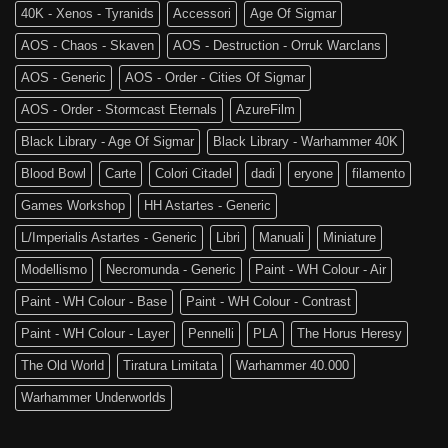
40K - Xenos - Tyranids
Accessori
Age Of Sigmar
AOS - Chaos - Skaven
AOS - Destruction - Orruk Warclans
AOS - Generic
AOS - Order - Cities Of Sigmar
AOS - Order - Stormcast Eternals
AzureFilm
Black Library - Age Of Sigmar
Black Library - Warhammer 40K
Blood Bowl
Carte
Colori Citadel
dadi
eryone
filamento
Games Workshop
HH Astartes - Generic
L/Imperialis Astartes - Generic
Libri
Manuali
Miniature
Modellismo
Necromunda - Generic
Paint - WH Colour - Air
Paint - WH Colour - Base
Paint - WH Colour - Contrast
Paint - WH Colour - Layer
Pennelli
PLA
The Horus Heresy
The Old World
Tiratura Limitata
Warhammer 40.000
Warhammer Underworlds