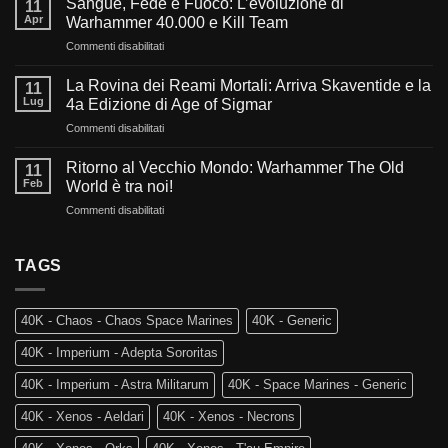
Sangue, Fede e Fuoco: L’evoluzione di
11
del
Apr
Warhammer 40.000 e Kill Team
millennio:
su
Commenti disabilitati
Cosa
Sangue,
ci
Fede
aspetta
La Rovina dei Reami Mortali: Arriva Skaventide e la
11
e
nel
Lug
4a Edizione di Age of Sigmar
Fuoco:
futuro
su
Commenti disabilitati
L’evoluzione
di
La
di
Warhammer
Rovina
Warhammer
Ritorno al Vecchio Mondo: Warhammer The Old
40.000?
11
dei
40.000
Feb
World è tra noi!
Reami
e
su
Commenti disabilitati
Mortali:
Kill
Ritorno
Arriva
Team
al
Skaventide
Vecchio
TAGS
e
Mondo:
la
Warhammer
4a
The
Edizione
40K - Chaos - Chaos Space Marines
40K - Generic
Old
di
World
Age
40K - Imperium - Adepta Sororitas
è
of
tra
Sigmar
40K - Imperium - Astra Militarum
40K - Space Marines - Generic
noi!
40K - Xenos - Aeldari
40K - Xenos - Necrons