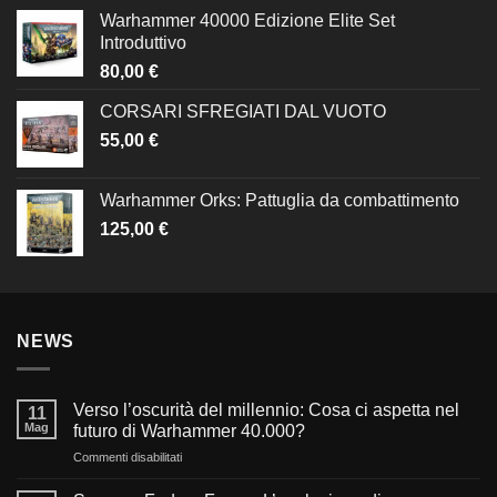
Warhammer 40000 Edizione Elite Set
Introduttivo
80,00
€
CORSARI SFREGIATI DAL VUOTO
55,00
€
Warhammer Orks: Pattuglia da combattimento
125,00
€
NEWS
Verso l’oscurità del millennio: Cosa ci aspetta nel
11
Mag
futuro di Warhammer 40.000?
su
Commenti disabilitati
Verso
l’oscurità