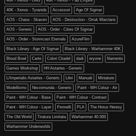
40K - Xenos - Orks
40K - Xenos - T'au Empire
40K - Xenos - Tyranids
Accessori
Age Of Sigmar
AOS - Chaos - Skaven
AOS - Destruction - Orruk Warclans
AOS - Generic
AOS - Order - Cities Of Sigmar
AOS - Order - Stormcast Eternals
AzureFilm
Black Library - Age Of Sigmar
Black Library - Warhammer 40K
Blood Bowl
Carte
Colori Citadel
dadi
eryone
filamento
Games Workshop
HH Astartes - Generic
L/Imperialis Astartes - Generic
Libri
Manuali
Miniature
Modellismo
Necromunda - Generic
Paint - WH Colour - Air
Paint - WH Colour - Base
Paint - WH Colour - Contrast
Paint - WH Colour - Layer
Pennelli
PLA
The Horus Heresy
The Old World
Tiratura Limitata
Warhammer 40.000
Warhammer Underworlds