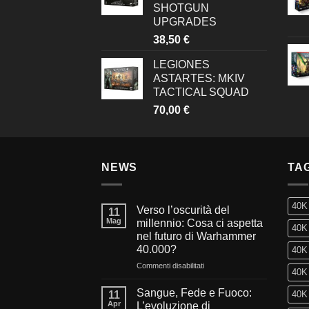
SHOTGUN
UPGRADES
38,50
€
LEGIONES
ASTARTES: MKIV
TACTICAL SQUAD
70,00
€
NEWS
TA
40K
Verso l’oscurità del
11
Mag
millennio: Cosa ci aspetta
40K 
nel futuro di Warhammer
40.000?
40K 
su
Commenti disabilitati
40K 
Verso
l’oscurità
Sangue, Fede e Fuoco:
11
40K 
del
Apr
L’evoluzione di