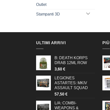
Outlet
Stampanti 3D
ULTIMI ARRIVI
PIÙ
B: DEATH KORPS
DRAB 12ML ROW
3,60
€
LEGIONES
ASTARTES: MKIV
ASSAULT SQUAD
57,50
€
L/A: COMBI-
WEAPONS &