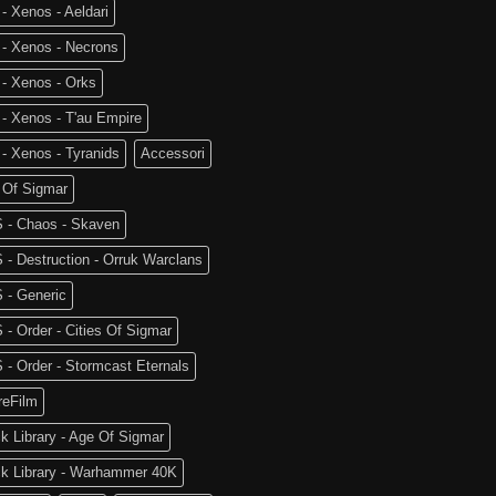
- Xenos - Aeldari
 - Xenos - Necrons
- Xenos - Orks
- Xenos - T'au Empire
- Xenos - Tyranids
Accessori
 Of Sigmar
 - Chaos - Skaven
- Destruction - Orruk Warclans
 - Generic
- Order - Cities Of Sigmar
- Order - Stormcast Eternals
reFilm
k Library - Age Of Sigmar
ck Library - Warhammer 40K