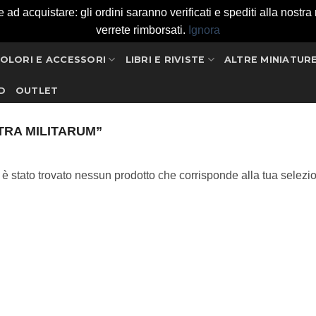
 acquistare: gli ordini saranno verificati e spediti alla nostra ri
verrete rimborsati.
Ignora
OLORI E ACCESSORI
LIBRI E RIVISTE
ALTRE MINIATUR
D
OUTLET
TRA MILITARUM”
è stato trovato nessun prodotto che corrisponde alla tua selezi