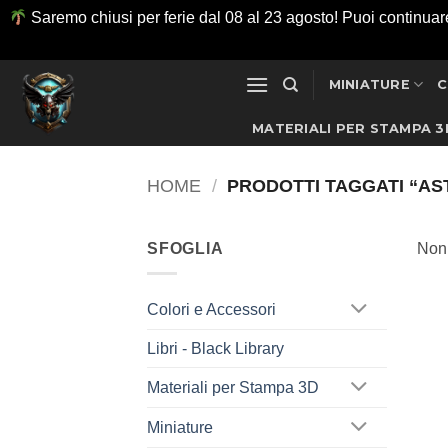
Saremo chiusi per ferie dal 08 al 23 agosto! Puoi continuare ad
Salta
MINIATURE
C
ai
contenuti
MATERIALI PER STAMPA 3
HOME
/
PRODOTTI TAGGATI “AS
SFOGLIA
Non 
Colori e Accessori
Libri - Black Library
Materiali per Stampa 3D
Miniature