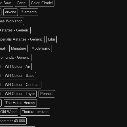
od Bowl
Carte
Colori Citadel
eryone
filamento
es Workshop
startes - Generic
perialis Astartes - Generic
Libri
uali
Miniature
Modellismo
romunda - Generic
t - WH Colour - Air
t - WH Colour - Base
t - WH Colour - Contrast
t - WH Colour - Layer
Pennelli
The Horus Heresy
 Old World
Tiratura Limitata
hammer 40.000