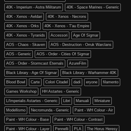
è
of
tra
Sigmar
40K - Imperium - Astra Militarum
40K - Space Marines - Generic
noi!
40K - Xenos - Aeldari
40K - Xenos - Necrons
40K - Xenos - Orks
40K - Xenos - T'au Empire
40K - Xenos - Tyranids
Accessori
Age Of Sigmar
AOS - Chaos - Skaven
AOS - Destruction - Orruk Warclans
AOS - Generic
AOS - Order - Cities Of Sigmar
AOS - Order - Stormcast Eternals
AzureFilm
Black Library - Age Of Sigmar
Black Library - Warhammer 40K
Blood Bowl
Carte
Colori Citadel
dadi
eryone
filamento
Games Workshop
HH Astartes - Generic
L/Imperialis Astartes - Generic
Libri
Manuali
Miniature
Modellismo
Necromunda - Generic
Paint - WH Colour - Air
Paint - WH Colour - Base
Paint - WH Colour - Contrast
Paint - WH Colour - Layer
Pennelli
PLA
The Horus Heresy