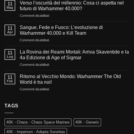
Verso l’oscurità del millennio: Cosa ci aspetta nel
11
Mag
futuro di Warhammer 40.000?
su
Commenti disabilitati
Verso
l’oscurità
Sangue, Fede e Fuoco: L’evoluzione di
11
del
Apr
Warhammer 40.000 e Kill Team
millennio:
su
Commenti disabilitati
Cosa
Sangue,
ci
Fede
aspetta
La Rovina dei Reami Mortali: Arriva Skaventide e la
11
e
nel
Lug
4a Edizione di Age of Sigmar
Fuoco:
futuro
su
Commenti disabilitati
L’evoluzione
di
La
di
Warhammer
Rovina
Warhammer
Ritorno al Vecchio Mondo: Warhammer The Old
40.000?
11
dei
40.000
Feb
World è tra noi!
Reami
e
su
Commenti disabilitati
Mortali:
Kill
Ritorno
Arriva
Team
al
Skaventide
Vecchio
TAGS
e
Mondo:
la
Warhammer
4a
The
Edizione
40K - Chaos - Chaos Space Marines
40K - Generic
Old
di
World
Age
40K - Imperium - Adepta Sororitas