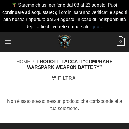
Saremo chiusi per ferie dal 08 al 23 agosto! Puoi
continuare ad acquistare: gli ordini saranno verificati e spediti
alla nostra riapertura dal 24 agosto. In caso di indisponibilità
degli articoli, verrete rimborsati.
Ignora
Salta
0
ai
contenuti
HOME
/
PRODOTTI TAGGATI “COMPRARE
WARSPARK WEAPON BATTERY”
FILTRA
Non è stato trovato nessun prodotto che corrisponde alla
tua selezione.