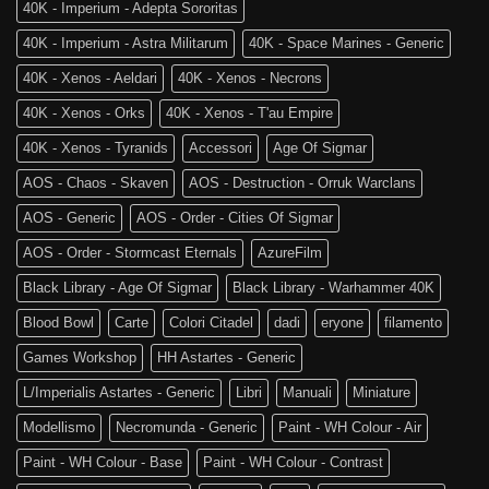
Age
40K - Imperium - Adepta Sororitas
è
of
tra
Sigmar
40K - Imperium - Astra Militarum
40K - Space Marines - Generic
noi!
40K - Xenos - Aeldari
40K - Xenos - Necrons
40K - Xenos - Orks
40K - Xenos - T'au Empire
40K - Xenos - Tyranids
Accessori
Age Of Sigmar
AOS - Chaos - Skaven
AOS - Destruction - Orruk Warclans
AOS - Generic
AOS - Order - Cities Of Sigmar
AOS - Order - Stormcast Eternals
AzureFilm
Black Library - Age Of Sigmar
Black Library - Warhammer 40K
Blood Bowl
Carte
Colori Citadel
dadi
eryone
filamento
Games Workshop
HH Astartes - Generic
L/Imperialis Astartes - Generic
Libri
Manuali
Miniature
Modellismo
Necromunda - Generic
Paint - WH Colour - Air
Paint - WH Colour - Base
Paint - WH Colour - Contrast