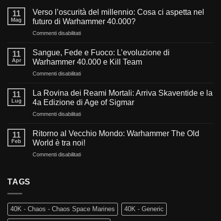
Verso l’oscurità del millennio: Cosa ci aspetta nel
11
Mag
futuro di Warhammer 40.000?
su
Commenti disabilitati
Verso
l’oscurità
Sangue, Fede e Fuoco: L’evoluzione di
11
del
Apr
Warhammer 40.000 e Kill Team
millennio:
su
Commenti disabilitati
Cosa
Sangue,
ci
Fede
aspetta
La Rovina dei Reami Mortali: Arriva Skaventide e la
11
e
nel
Lug
4a Edizione di Age of Sigmar
Fuoco:
futuro
su
Commenti disabilitati
L’evoluzione
di
La
di
Warhammer
Rovina
Warhammer
Ritorno al Vecchio Mondo: Warhammer The Old
40.000?
11
dei
40.000
Feb
World è tra noi!
Reami
e
su
Commenti disabilitati
Mortali:
Kill
Ritorno
Arriva
Team
al
Skaventide
Vecchio
TAGS
e
Mondo:
la
Warhammer
4a
The
Edizione
40K - Chaos - Chaos Space Marines
40K - Generic
Old
di
World