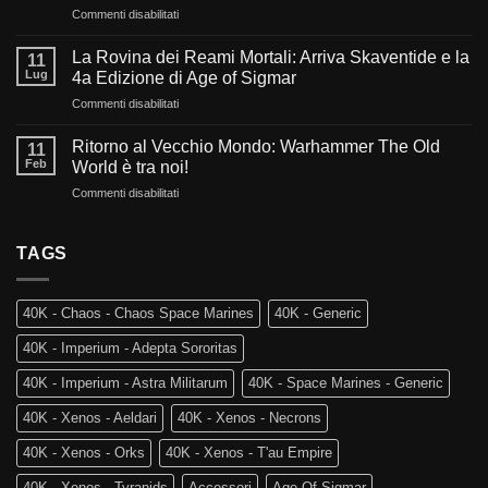
su
Commenti disabilitati
Cosa
Sangue,
ci
Fede
aspetta
La Rovina dei Reami Mortali: Arriva Skaventide e la
11
e
nel
Lug
4a Edizione di Age of Sigmar
Fuoco:
futuro
su
Commenti disabilitati
L’evoluzione
di
La
di
Warhammer
Rovina
Warhammer
Ritorno al Vecchio Mondo: Warhammer The Old
40.000?
11
dei
40.000
Feb
World è tra noi!
Reami
e
su
Commenti disabilitati
Mortali:
Kill
Ritorno
Arriva
Team
al
Skaventide
Vecchio
TAGS
e
Mondo:
la
Warhammer
4a
The
Edizione
40K - Chaos - Chaos Space Marines
40K - Generic
Old
di
World
Age
40K - Imperium - Adepta Sororitas
è
of
tra
Sigmar
40K - Imperium - Astra Militarum
40K - Space Marines - Generic
noi!
40K - Xenos - Aeldari
40K - Xenos - Necrons
40K - Xenos - Orks
40K - Xenos - T'au Empire
40K - Xenos - Tyranids
Accessori
Age Of Sigmar