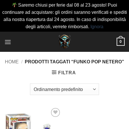
Saremo chiusi per ferie dal 08 al 23 agosto! Puoi
continuare ad acquistare: gli ordini saranno verificati e spediti
alla nostra riapertura dal 24 agosto. In caso di indisponibilità
degli articoli, verrete rimborsati.
Ignora
Salta
0
ai
contenuti
HOME
/
PRODOTTI TAGGATI “FUNKO POP NETERO”
FILTRA
Aggiungi
alla lista