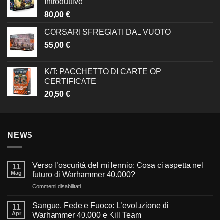
Introduttivo
80,00
€
CORSARI SFREGIATI DAL VUOTO
55,00
€
K/T: PACCHETTO DI CARTE OP
CERTIFICATE
20,50
€
NEWS
Verso l’oscurità del millennio: Cosa ci aspetta nel
11
Mag
futuro di Warhammer 40.000?
su
Commenti disabilitati
Verso
l’oscurità
Sangue, Fede e Fuoco: L’evoluzione di
11
del
Apr
Warhammer 40.000 e Kill Team
millennio: