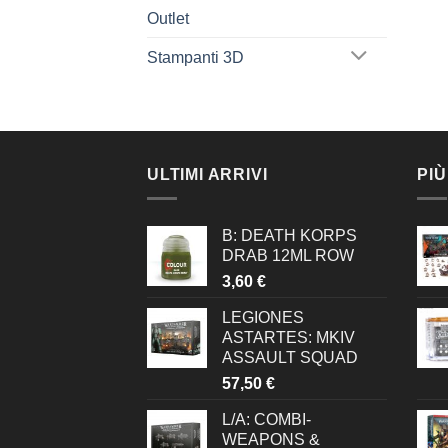
Outlet
Stampanti 3D
ULTIMI ARRIVI
PIÙ
B: DEATH KORPS
DRAB 12ML ROW
3,60
€
LEGIONES
ASTARTES: MKIV
ASSAULT SQUAD
57,50
€
L/A: COMBI-
WEAPONS &