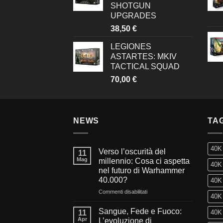
SHOTGUN
UPGRADES
38,50
€
LEGIONES
ASTARTES: MKIV
TACTICAL SQUAD
70,00
€
NEWS
TA
40K
Verso l’oscurità del
11
Mag
millennio: Cosa ci aspetta
40K 
nel futuro di Warhammer
40.000?
40K 
su
Commenti disabilitati
40K 
Verso
l’oscurità
Sangue, Fede e Fuoco:
11
40K 
del
Apr
L’evoluzione di