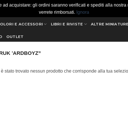
 acquistare: gli ordini saranno verificati e spediti alla nostra ri
verrete rimborsati.
Ignora
OLORI E ACCESSORI
LIBRI E RIVISTE
ALTRE MINIATUR
D
OUTLET
RUK 'ARDBOYZ”
è stato trovato nessun prodotto che corrisponde alla tua selezi