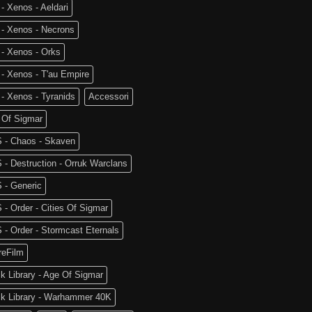
- Xenos - Aeldari
 - Xenos - Necrons
- Xenos - Orks
- Xenos - T'au Empire
- Xenos - Tyranids
Accessori
 Of Sigmar
 - Chaos - Skaven
- Destruction - Orruk Warclans
 - Generic
- Order - Cities Of Sigmar
- Order - Stormcast Eternals
reFilm
k Library - Age Of Sigmar
ck Library - Warhammer 40K