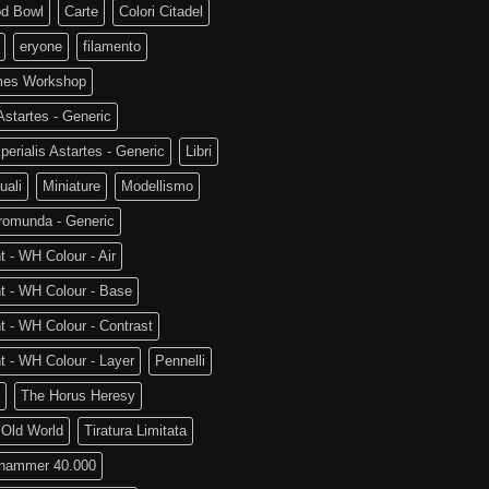
od Bowl
Carte
Colori Citadel
eryone
filamento
es Workshop
startes - Generic
perialis Astartes - Generic
Libri
uali
Miniature
Modellismo
romunda - Generic
t - WH Colour - Air
t - WH Colour - Base
t - WH Colour - Contrast
t - WH Colour - Layer
Pennelli
The Horus Heresy
 Old World
Tiratura Limitata
hammer 40.000