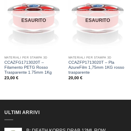
alla lista
alla lista
dei
dei
desideri
desideri
ESAURITO
ESAURITO
MATERIALI PER STAMPA 3D
MATERIALI PER STAMPA 3D
CCAZFG1713020T –
CCAZFP1713020T – Pla
Filamento PETG Rosso
AzureFilm 1,75mm 1KG rosso
Trasparente 1.75mm 1Kg
trasparente
23,00
€
20,00
€
ULTIMI ARRIVI
B: DEATH KORPS DRAB 12ML ROW