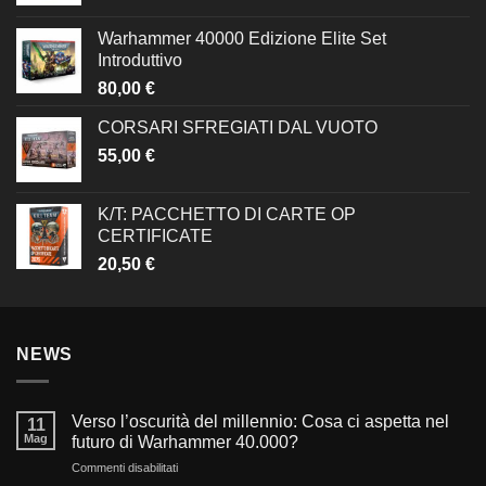
Warhammer 40000 Edizione Elite Set
Introduttivo
80,00
€
CORSARI SFREGIATI DAL VUOTO
55,00
€
K/T: PACCHETTO DI CARTE OP
CERTIFICATE
20,50
€
NEWS
Verso l’oscurità del millennio: Cosa ci aspetta nel
11
Mag
futuro di Warhammer 40.000?
su
Commenti disabilitati
Verso