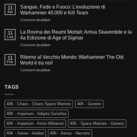
l’oscurità
Sangue, Fede e Fuoco: L’evoluzione di
11
del
Apr
Warhammer 40.000 e Kill Team
millennio:
su
Commenti disabilitati
Cosa
Sangue,
ci
Fede
aspetta
La Rovina dei Reami Mortali: Arriva Skaventide e la
11
e
nel
Lug
4a Edizione di Age of Sigmar
Fuoco:
futuro
su
Commenti disabilitati
L’evoluzione
di
La
di
Warhammer
Rovina
Warhammer
Ritorno al Vecchio Mondo: Warhammer The Old
40.000?
11
dei
40.000
Feb
World è tra noi!
Reami
e
su
Commenti disabilitati
Mortali:
Kill
Ritorno
Arriva
Team
al
Skaventide
Vecchio
TAGS
e
Mondo:
la
Warhammer
4a
The
Edizione
40K - Chaos - Chaos Space Marines
40K - Generic
Old
di
World
Age
40K - Imperium - Adepta Sororitas
è
of
tra
Sigmar
40K - Imperium - Astra Militarum
40K - Space Marines - Generic
noi!
40K - Xenos - Aeldari
40K - Xenos - Necrons