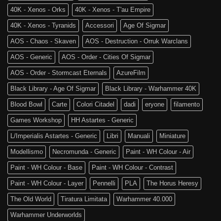
40K - Xenos - Orks
40K - Xenos - T'au Empire
40K - Xenos - Tyranids
Accessori
Age Of Sigmar
AOS - Chaos - Skaven
AOS - Destruction - Orruk Warclans
AOS - Generic
AOS - Order - Cities Of Sigmar
AOS - Order - Stormcast Eternals
AzureFilm
Black Library - Age Of Sigmar
Black Library - Warhammer 40K
Blood Bowl
Carte
Colori Citadel
dadi
eryone
filamento
Games Workshop
HH Astartes - Generic
L/Imperialis Astartes - Generic
Libri
Manuali
Miniature
Modellismo
Necromunda - Generic
Paint - WH Colour - Air
Paint - WH Colour - Base
Paint - WH Colour - Contrast
Paint - WH Colour - Layer
Pennelli
PLA
The Horus Heresy
The Old World
Tiratura Limitata
Warhammer 40.000
Warhammer Underworlds