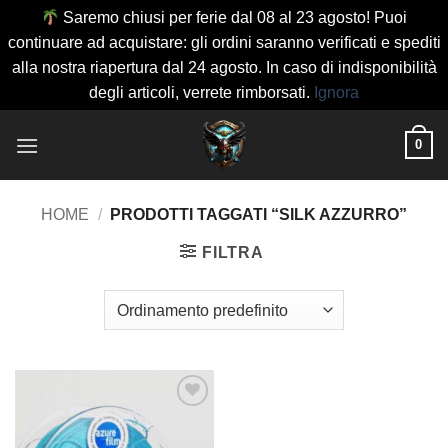
Saremo chiusi per ferie dal 08 al 23 agosto! Puoi
continuare ad acquistare: gli ordini saranno verificati e spediti
alla nostra riapertura dal 24 agosto. In caso di indisponibilità
degli articoli, verrete rimborsati.
Ignora
Salta
0
ai
contenuti
HOME
/
PRODOTTI TAGGATI “SILK AZZURRO”
FILTRA
Aggiungi
alla lista