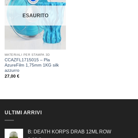
dei
desideri
ESAURITO
MATERIALI PER STAMPA 3D
CCAZFL1715015 – Pla
AzureFilm 1,75mm 1KG silk
azzurro
27,00
€
ULTIMI ARRIVI
B: DEATH KORPS DRAB 12ML ROW