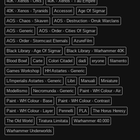
40K - Xenos - Orks
40K - Xenos - T'au Empire
40K - Xenos - Tyranids
Accessori
Age Of Sigmar
AOS - Chaos - Skaven
AOS - Destruction - Orruk Warclans
AOS - Generic
AOS - Order - Cities Of Sigmar
AOS - Order - Stormcast Eternals
AzureFilm
Black Library - Age Of Sigmar
Black Library - Warhammer 40K
Blood Bowl
Carte
Colori Citadel
dadi
eryone
filamento
Games Workshop
HH Astartes - Generic
L/Imperialis Astartes - Generic
Libri
Manuali
Miniature
Modellismo
Necromunda - Generic
Paint - WH Colour - Air
Paint - WH Colour - Base
Paint - WH Colour - Contrast
Paint - WH Colour - Layer
Pennelli
PLA
The Horus Heresy
The Old World
Tiratura Limitata
Warhammer 40.000
Warhammer Underworlds