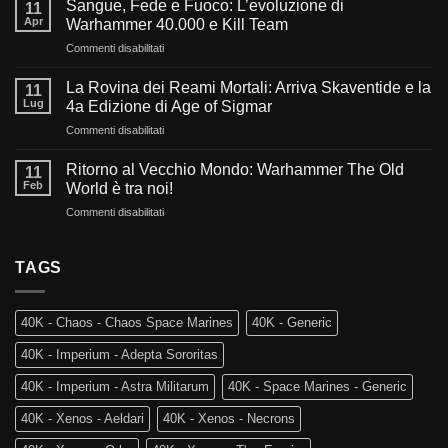
Sangue, Fede e Fuoco: L’evoluzione di
11
del
Apr
Warhammer 40.000 e Kill Team
millennio:
su
Commenti disabilitati
Cosa
Sangue,
ci
Fede
aspetta
La Rovina dei Reami Mortali: Arriva Skaventide e la
11
e
nel
Lug
4a Edizione di Age of Sigmar
Fuoco:
futuro
su
Commenti disabilitati
L’evoluzione
di
La
di
Warhammer
Rovina
Warhammer
Ritorno al Vecchio Mondo: Warhammer The Old
40.000?
11
dei
40.000
Feb
World è tra noi!
Reami
e
su
Commenti disabilitati
Mortali:
Kill
Ritorno
Arriva
Team
al
Skaventide
Vecchio
TAGS
e
Mondo:
la
Warhammer
4a
The
Edizione
40K - Chaos - Chaos Space Marines
40K - Generic
Old
di
World
Age
40K - Imperium - Adepta Sororitas
è
of
tra
Sigmar
40K - Imperium - Astra Militarum
40K - Space Marines - Generic
noi!
40K - Xenos - Aeldari
40K - Xenos - Necrons