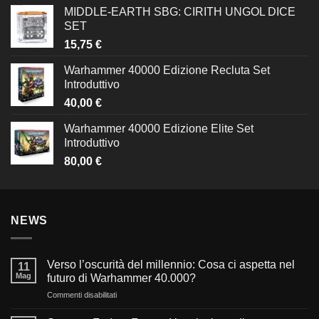
MIDDLE-EARTH SBG: CIRITH UNGOL DICE
SET
15,75
€
Warhammer 40000 Edizione Recluta Set
Introduttivo
40,00
€
Warhammer 40000 Edizione Elite Set
Introduttivo
80,00
€
NEWS
Verso l’oscurità del millennio: Cosa ci aspetta nel
11
Mag
futuro di Warhammer 40.000?
su
Commenti disabilitati
Verso
l’oscurità