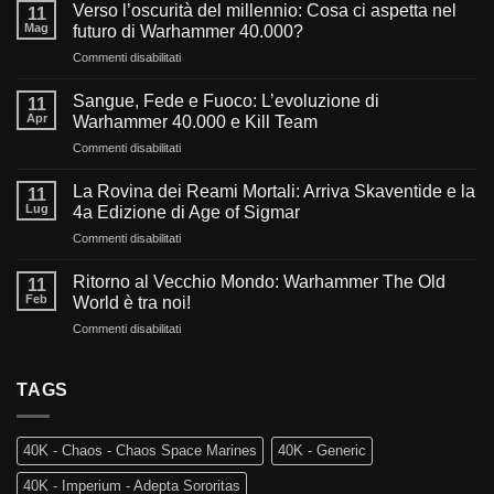
Verso l’oscurità del millennio: Cosa ci aspetta nel
11
Mag
futuro di Warhammer 40.000?
su
Commenti disabilitati
Verso
l’oscurità
Sangue, Fede e Fuoco: L’evoluzione di
11
del
Apr
Warhammer 40.000 e Kill Team
millennio:
su
Commenti disabilitati
Cosa
Sangue,
ci
Fede
aspetta
La Rovina dei Reami Mortali: Arriva Skaventide e la
11
e
nel
Lug
4a Edizione di Age of Sigmar
Fuoco:
futuro
su
Commenti disabilitati
L’evoluzione
di
La
di
Warhammer
Rovina
Warhammer
Ritorno al Vecchio Mondo: Warhammer The Old
40.000?
11
dei
40.000
Feb
World è tra noi!
Reami
e
su
Commenti disabilitati
Mortali:
Kill
Ritorno
Arriva
Team
al
Skaventide
Vecchio
TAGS
e
Mondo:
la
Warhammer
4a
The
Edizione
40K - Chaos - Chaos Space Marines
40K - Generic
Old
di
World
Age
40K - Imperium - Adepta Sororitas