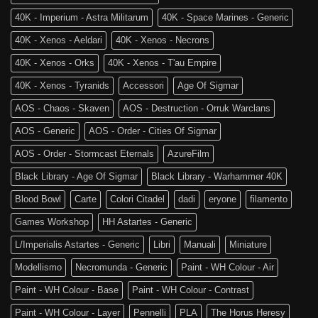
è
of
tra
Sigmar
40K - Imperium - Astra Militarum
40K - Space Marines - Generic
noi!
40K - Xenos - Aeldari
40K - Xenos - Necrons
40K - Xenos - Orks
40K - Xenos - T'au Empire
40K - Xenos - Tyranids
Accessori
Age Of Sigmar
AOS - Chaos - Skaven
AOS - Destruction - Orruk Warclans
AOS - Generic
AOS - Order - Cities Of Sigmar
AOS - Order - Stormcast Eternals
AzureFilm
Black Library - Age Of Sigmar
Black Library - Warhammer 40K
Blood Bowl
Carte
Colori Citadel
dadi
eryone
filamento
Games Workshop
HH Astartes - Generic
L/Imperialis Astartes - Generic
Libri
Manuali
Miniature
Modellismo
Necromunda - Generic
Paint - WH Colour - Air
Paint - WH Colour - Base
Paint - WH Colour - Contrast
Paint - WH Colour - Layer
Pennelli
PLA
The Horus Heresy