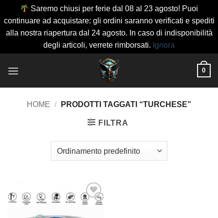
Saremo chiusi per ferie dal 08 al 23 agosto! Puoi
continuare ad acquistare: gli ordini saranno verificati e spediti
alla nostra riapertura dal 24 agosto. In caso di indisponibilità
degli articoli, verrete rimborsati.
Ignora
Salta
0
ai
contenuti
HOME
/
PRODOTTI TAGGATI “TURCHESE”
FILTRA
Aggiungi
alla lista