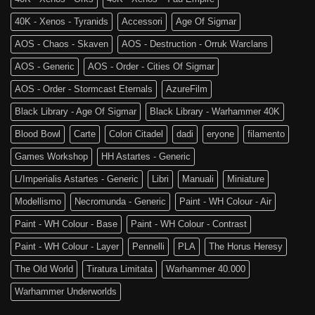
40K - Xenos - Tyranids
Accessori
Age Of Sigmar
AOS - Chaos - Skaven
AOS - Destruction - Orruk Warclans
AOS - Generic
AOS - Order - Cities Of Sigmar
AOS - Order - Stormcast Eternals
AzureFilm
Black Library - Age Of Sigmar
Black Library - Warhammer 40K
Blood Bowl
Carte
Colori Citadel
dadi
eryone
filamento
Games Workshop
HH Astartes - Generic
L/Imperialis Astartes - Generic
Libri
Manuali
Miniature
Modellismo
Necromunda - Generic
Paint - WH Colour - Air
Paint - WH Colour - Base
Paint - WH Colour - Contrast
Paint - WH Colour - Layer
Pennelli
PLA
The Horus Heresy
The Old World
Tiratura Limitata
Warhammer 40.000
Warhammer Underworlds