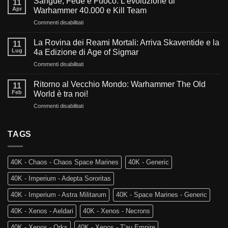
Sangue, Fede e Fuoco: L’evoluzione di
11
del
Apr
Warhammer 40.000 e Kill Team
millennio:
su
Commenti disabilitati
Cosa
Sangue,
ci
Fede
aspetta
La Rovina dei Reami Mortali: Arriva Skaventide e la
11
e
nel
Lug
4a Edizione di Age of Sigmar
Fuoco:
futuro
su
Commenti disabilitati
L’evoluzione
di
La
di
Warhammer
Rovina
Warhammer
Ritorno al Vecchio Mondo: Warhammer The Old
40.000?
11
dei
40.000
Feb
World è tra noi!
Reami
e
su
Commenti disabilitati
Mortali:
Kill
Ritorno
Arriva
Team
al
Skaventide
Vecchio
TAGS
e
Mondo:
la
Warhammer
4a
The
Edizione
40K - Chaos - Chaos Space Marines
40K - Generic
Old
di
World
Age
40K - Imperium - Adepta Sororitas
è
of
tra
Sigmar
40K - Imperium - Astra Militarum
40K - Space Marines - Generic
noi!
40K - Xenos - Aeldari
40K - Xenos - Necrons
40K - Xenos - Orks
40K - Xenos - T'au Empire