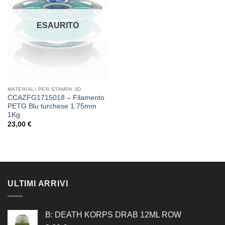
dei
desideri
ESAURITO
MATERIALI PER STAMPA 3D
CCAZFG1715018 – Filamento
PETG Blu turchese 1.75mm
1Kg
23,00
€
ULTIMI ARRIVI
B: DEATH KORPS DRAB 12ML ROW