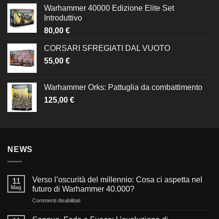
Warhammer 40000 Edizione Elite Set
Introduttivo
80,00
€
CORSARI SFREGIATI DAL VUOTO
55,00
€
Warhammer Orks: Pattuglia da combattimento
125,00
€
NEWS
Verso l’oscurità del millennio: Cosa ci aspetta nel
11
Mag
futuro di Warhammer 40.000?
su
Commenti disabilitati
Verso
l’oscurità