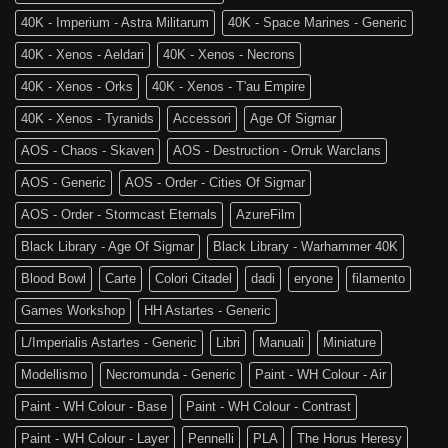
of
tra
Sigmar
40K - Imperium - Astra Militarum
40K - Space Marines - Generic
noi!
40K - Xenos - Aeldari
40K - Xenos - Necrons
40K - Xenos - Orks
40K - Xenos - T'au Empire
40K - Xenos - Tyranids
Accessori
Age Of Sigmar
AOS - Chaos - Skaven
AOS - Destruction - Orruk Warclans
AOS - Generic
AOS - Order - Cities Of Sigmar
AOS - Order - Stormcast Eternals
AzureFilm
Black Library - Age Of Sigmar
Black Library - Warhammer 40K
Blood Bowl
Carte
Colori Citadel
dadi
eryone
filamento
Games Workshop
HH Astartes - Generic
L/Imperialis Astartes - Generic
Libri
Manuali
Miniature
Modellismo
Necromunda - Generic
Paint - WH Colour - Air
Paint - WH Colour - Base
Paint - WH Colour - Contrast
Paint - WH Colour - Layer
Pennelli
PLA
The Horus Heresy