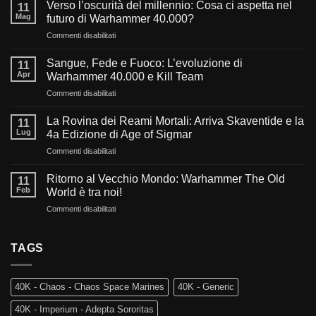
Verso l’oscurità del millennio: Cosa ci aspetta nel
11
Mag
futuro di Warhammer 40.000?
su
Commenti disabilitati
Verso
l’oscurità
Sangue, Fede e Fuoco: L’evoluzione di
11
del
Apr
Warhammer 40.000 e Kill Team
millennio:
su
Commenti disabilitati
Cosa
Sangue,
ci
Fede
aspetta
La Rovina dei Reami Mortali: Arriva Skaventide e la
11
e
nel
Lug
4a Edizione di Age of Sigmar
Fuoco:
futuro
su
Commenti disabilitati
L’evoluzione
di
La
di
Warhammer
Rovina
Warhammer
Ritorno al Vecchio Mondo: Warhammer The Old
40.000?
11
dei
40.000
Feb
World è tra noi!
Reami
e
su
Commenti disabilitati
Mortali:
Kill
Ritorno
Arriva
Team
al
Skaventide
Vecchio
TAGS
e
Mondo:
la
Warhammer
4a
The
Edizione
40K - Chaos - Chaos Space Marines
40K - Generic
Old
di
World
Age
40K - Imperium - Adepta Sororitas
è