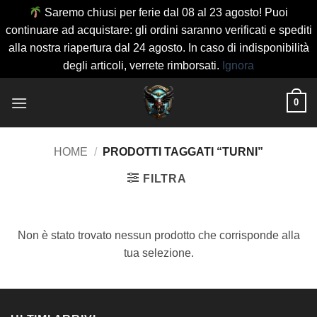
Saremo chiusi per ferie dal 08 al 23 agosto! Puoi
continuare ad acquistare: gli ordini saranno verificati e spediti
alla nostra riapertura dal 24 agosto. In caso di indisponibilità
degli articoli, verrete rimborsati.
Ignora
Salta
0
ai
contenuti
HOME
/
PRODOTTI TAGGATI “TURNI”
FILTRA
Non è stato trovato nessun prodotto che corrisponde alla
tua selezione.