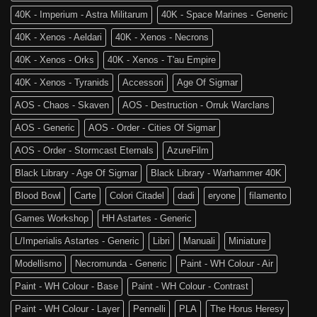
of
tra
Sigmar
40K - Imperium - Astra Militarum
40K - Space Marines - Generic
noi!
40K - Xenos - Aeldari
40K - Xenos - Necrons
40K - Xenos - Orks
40K - Xenos - T'au Empire
40K - Xenos - Tyranids
Accessori
Age Of Sigmar
AOS - Chaos - Skaven
AOS - Destruction - Orruk Warclans
AOS - Generic
AOS - Order - Cities Of Sigmar
AOS - Order - Stormcast Eternals
AzureFilm
Black Library - Age Of Sigmar
Black Library - Warhammer 40K
Blood Bowl
Carte
Colori Citadel
dadi
eryone
filamento
Games Workshop
HH Astartes - Generic
L/Imperialis Astartes - Generic
Libri
Manuali
Miniature
Modellismo
Necromunda - Generic
Paint - WH Colour - Air
Paint - WH Colour - Base
Paint - WH Colour - Contrast
Paint - WH Colour - Layer
Pennelli
PLA
The Horus Heresy