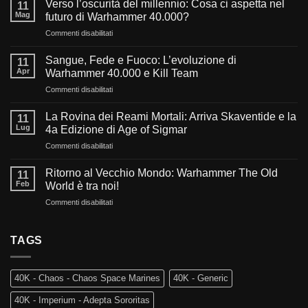
Verso l’oscurità del millennio: Cosa ci aspetta nel
11
Mag
futuro di Warhammer 40.000?
su
Commenti disabilitati
Verso
l’oscurità
Sangue, Fede e Fuoco: L’evoluzione di
11
del
Apr
Warhammer 40.000 e Kill Team
millennio:
su
Commenti disabilitati
Cosa
Sangue,
ci
Fede
aspetta
La Rovina dei Reami Mortali: Arriva Skaventide e la
11
e
nel
Lug
4a Edizione di Age of Sigmar
Fuoco:
futuro
su
Commenti disabilitati
L’evoluzione
di
La
di
Warhammer
Rovina
Warhammer
Ritorno al Vecchio Mondo: Warhammer The Old
40.000?
11
dei
40.000
Feb
World è tra noi!
Reami
e
su
Commenti disabilitati
Mortali:
Kill
Ritorno
Arriva
Team
al
Skaventide
Vecchio
TAGS
e
Mondo:
la
Warhammer
4a
The
Edizione
40K - Chaos - Chaos Space Marines
40K - Generic
Old
di
World
Age
40K - Imperium - Adepta Sororitas
è