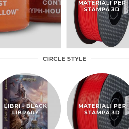
MATERIALI PER
STAMPA 3D
CIRCLE STYLE
LIBRI - BLACK
MATERIALI PER
LIBRARY
STAMPA 3D