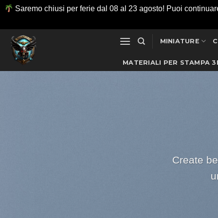
Saremo chiusi per ferie dal 08 al 23 agosto! Puoi continuare ad
Salta
MINIATURE
C
ai
contenuti
MATERIALI PER STAMPA 3
Create be
u