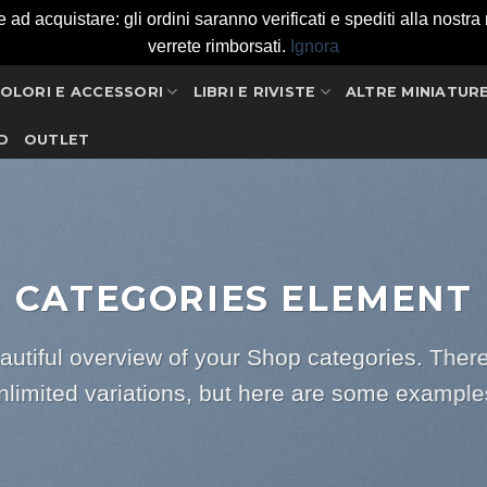
 acquistare: gli ordini saranno verificati e spediti alla nostra ri
verrete rimborsati.
Ignora
OLORI E ACCESSORI
LIBRI E RIVISTE
ALTRE MINIATUR
D
OUTLET
CATEGORIES ELEMENT
autiful overview of your Shop categories. There
nlimited variations, but here are some example