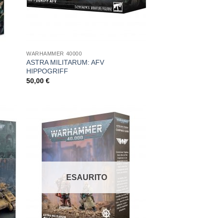
WARHAMMER 40000
ASTRA MILITARUM: AFV
HIPPOGRIFF
50,00
€
ungi
Aggiungi
ista
alla lista
i
dei
deri
desideri
ESAURITO