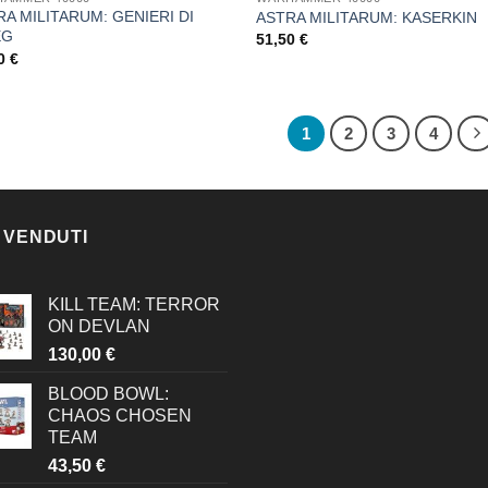
A MILITARUM: GENIERI DI
ASTRA MILITARUM: KASERKIN
EG
51,50
€
00
€
1
2
3
4
 VENDUTI
KILL TEAM: TERROR
ON DEVLAN
130,00
€
BLOOD BOWL:
CHAOS CHOSEN
TEAM
43,50
€