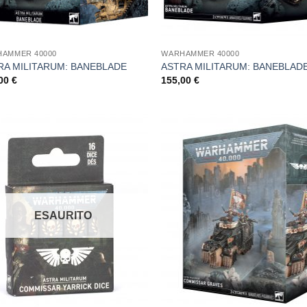
AMMER 40000
WARHAMMER 40000
RA MILITARUM: BANEBLADE
ASTRA MILITARUM: BANEBLAD
,00
€
155,00
€
Aggiungi
Aggi
alla lista
alla l
dei
de
desideri
desi
ESAURITO