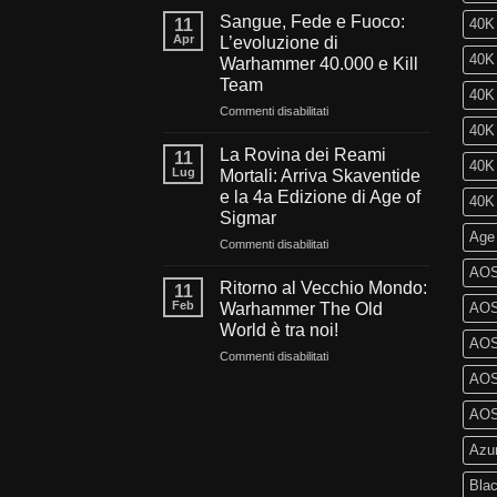
l’oscurità
Sangue, Fede e Fuoco:
11
40K 
del
Apr
L’evoluzione di
millennio:
40K 
Warhammer 40.000 e Kill
Cosa
Team
ci
40K
aspetta
su
Commenti disabilitati
nel
Sangue,
40K 
futuro
Fede
La Rovina dei Reami
11
40K 
di
e
Lug
Mortali: Arriva Skaventide
Warhammer
Fuoco:
e la 4a Edizione di Age of
40K 
40.000?
L’evoluzione
Sigmar
di
Age
Warhammer
su
Commenti disabilitati
40.000
La
AOS
e
Rovina
Ritorno al Vecchio Mondo:
11
Kill
dei
Feb
Warhammer The Old
AOS 
Team
Reami
World è tra noi!
Mortali:
AOS
su
Commenti disabilitati
Arriva
Ritorno
Skaventide
AOS 
al
e
Vecchio
la
AOS 
Mondo:
4a
Azu
Warhammer
Edizione
The
di
Blac
Old
Age