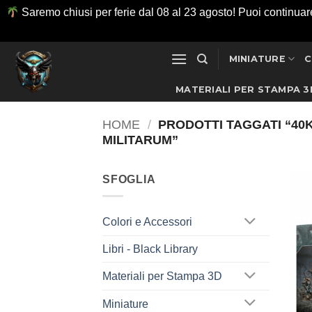
Saremo chiusi per ferie dal 08 al 23 agosto! Puoi continuare ad
Salta
MINIATURE
C
ai
contenuti
MATERIALI PER STAMPA 3
HOME
/
PRODOTTI TAGGATI “40K
MILITARUM”
SFOGLIA
Colori e Accessori
Libri - Black Library
Materiali per Stampa 3D
Miniature