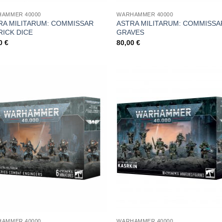
AMMER 40000
WARHAMMER 40000
RA MILITARUM: COMMISSAR
ASTRA MILITARUM: COMMISSA
RICK DICE
GRAVES
00
€
80,00
€
Aggiungi
Aggi
alla lista
alla l
dei
de
desideri
desi
AMMER 40000
WARHAMMER 40000