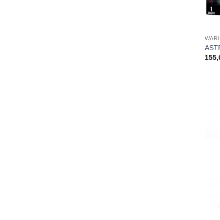
WARH
AST
155