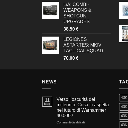
L/A: COMBI-
WEAPONS &
SHOTGUN
UPGRADES
38,50
€
LEGIONES
ASTARTES: MKIV
TACTICAL SQUAD
70,00
€
NEWS
TA
40K
Verso l’oscurità del
11
Mag
millennio: Cosa ci aspetta
40K 
nel futuro di Warhammer
40.000?
40K 
su
Commenti disabilitati
40K 
Verso