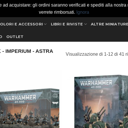
 acquistare: gli ordini saranno verificati e spediti alla nostra ri
verrete rimborsati.
Ignora
OLORI E ACCESSORI
LIBRI E RIVISTE
ALTRE MINIATUR
D
OUTLET
 - IMPERIUM - ASTRA
Visualizzazione di 1-12 di 41 ri
Aggiungi
Aggi
alla lista
alla l
dei
de
desideri
desi