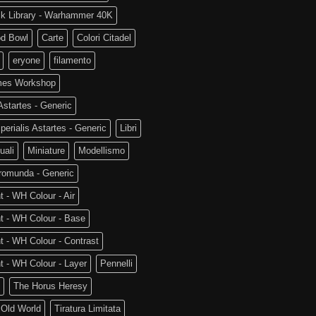
ck Library - Warhammer 40K
od Bowl
Carte
Colori Citadel
eryone
filamento
es Workshop
startes - Generic
perialis Astartes - Generic
Libri
uali
Miniature
Modellismo
romunda - Generic
t - WH Colour - Air
t - WH Colour - Base
t - WH Colour - Contrast
t - WH Colour - Layer
Pennelli
The Horus Heresy
 Old World
Tiratura Limitata