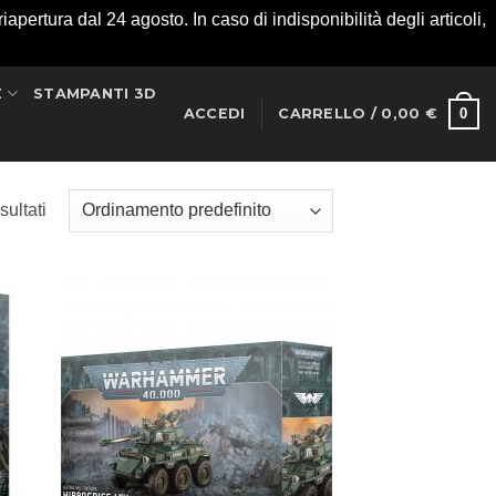
apertura dal 24 agosto. In caso di indisponibilità degli articoli,
E
STAMPANTI 3D
0
ACCEDI
CARRELLO /
0,00
€
sultati
ungi
Aggiungi
ista
alla lista
i
dei
deri
desideri