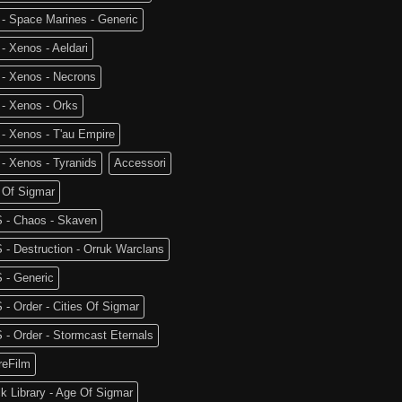
- Space Marines - Generic
- Xenos - Aeldari
 - Xenos - Necrons
- Xenos - Orks
- Xenos - T'au Empire
- Xenos - Tyranids
Accessori
 Of Sigmar
 - Chaos - Skaven
- Destruction - Orruk Warclans
 - Generic
- Order - Cities Of Sigmar
- Order - Stormcast Eternals
reFilm
k Library - Age Of Sigmar