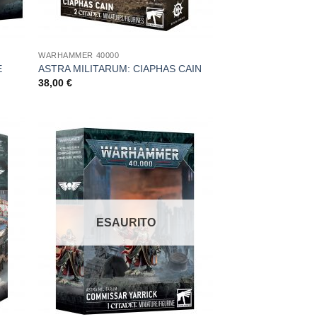
WARHAMMER 40000
E
ASTRA MILITARUM: CIAPHAS CAIN
38,00
€
ungi
Aggiungi
ista
alla lista
i
dei
deri
desideri
ESAURITO