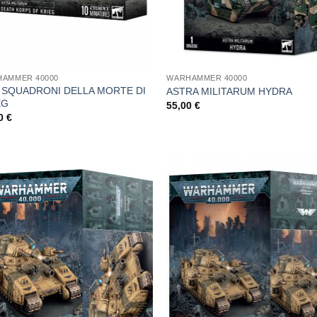
AMMER 40000
WARHAMMER 40000
: SQUADRONI DELLA MORTE DI
ASTRA MILITARUM HYDRA
EG
55,00
€
00
€
Aggiungi
Aggi
alla lista
alla l
dei
de
desideri
desi