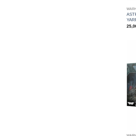
WARH
AST
YAR
25,
WARH