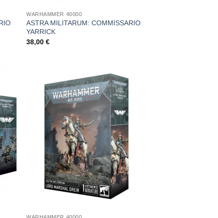
WARHAMMER 40000
RIO
ASTRA MILITARUM: COMMISSARIO
YARRICK
38,00
€
ungi
Aggiungi
ista
alla lista
i
dei
deri
desideri
WARHAMMER 40000