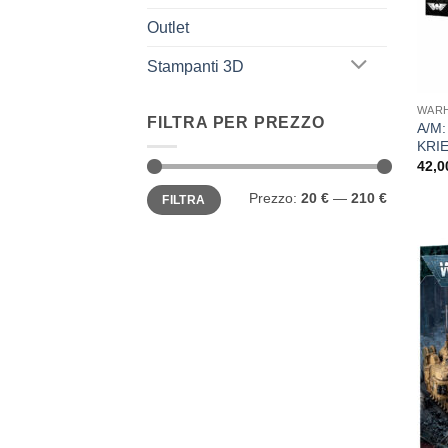
Outlet
Stampanti 3D
WARH
FILTRA PER PREZZO
A/M
KRI
42,
Prezzo
Prezzo
Prezzo:
20 €
—
210 €
FILTRA
Min
Max