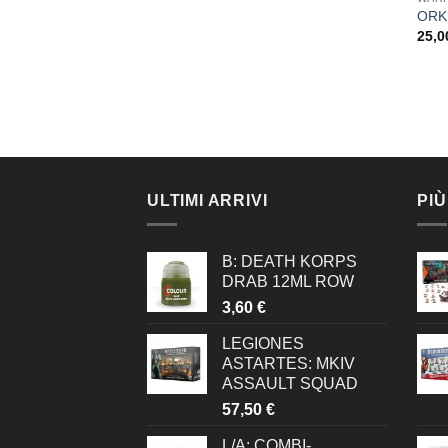
ORK
25,
ULTIMI ARRIVI
PIÙ
B: DEATH KORPS
DRAB 12ML ROW
3,60
€
LEGIONES
ASTARTES: MKIV
ASSAULT SQUAD
57,50
€
L/A: COMBI-