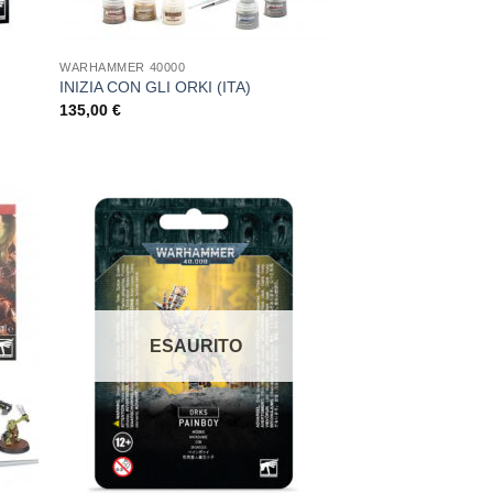
WARHAMMER 40000
INIZIA CON GLI ORKI (ITA)
135,00
€
ungi
Aggiungi
ista
alla lista
i
dei
deri
desideri
ESAURITO