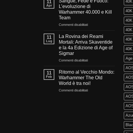
Sangue, Fede e Fuoco:
11
40K 
del
Apr
L’evoluzione di
millennio:
40K 
Warhammer 40.000 e Kill
Cosa
Team
ci
40K
aspetta
su
Commenti disabilitati
nel
Sangue,
40K 
futuro
Fede
La Rovina dei Reami
11
40K 
di
e
Lug
Mortali: Arriva Skaventide
Warhammer
Fuoco:
e la 4a Edizione di Age of
40K 
40.000?
L’evoluzione
Sigmar
di
Age
Warhammer
su
Commenti disabilitati
40.000
La
AOS
e
Rovina
Ritorno al Vecchio Mondo:
11
Kill
dei
Feb
Warhammer The Old
AOS 
Team
Reami
World è tra noi!
Mortali:
AOS
su
Commenti disabilitati
Arriva
Ritorno
Skaventide
AOS 
al
e
Vecchio
la
AOS 
Mondo:
4a
Azu
Warhammer
Edizione
The
di
Blac
Old
Age
World
of