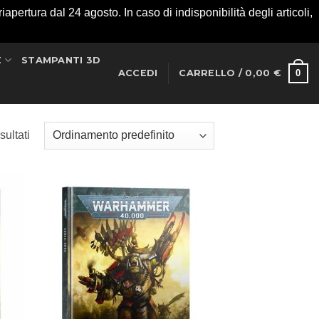
apertura dal 24 agosto. In caso di indisponibilità degli articoli,
E
STAMPANTI 3D
0
ACCEDI
CARRELLO /
0,00
€
sultati
ungi
Aggiungi
ista
alla lista
i
dei
deri
desideri