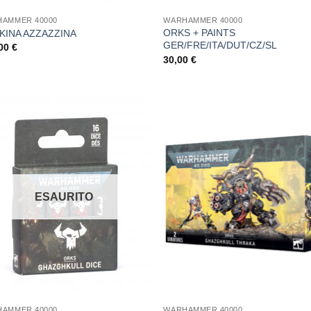
AMMER 40000
WARHAMMER 40000
ORKS + PAINTS
KINA AZZAZZINA
GER/FRE/ITA/DUT/CZ/SL
,00
€
30,00
€
Aggiungi
Aggi
alla lista
alla l
dei
de
desideri
desi
ESAURITO
AMMER 40000
WARHAMMER 40000