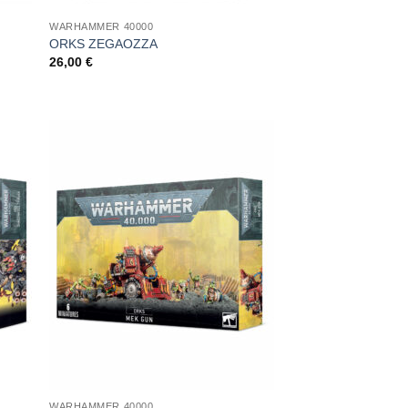
WARHAMMER 40000
ORKS ZEGAOZZA
26,00
€
ungi
Aggiungi
ista
alla lista
i
dei
deri
desideri
WARHAMMER 40000