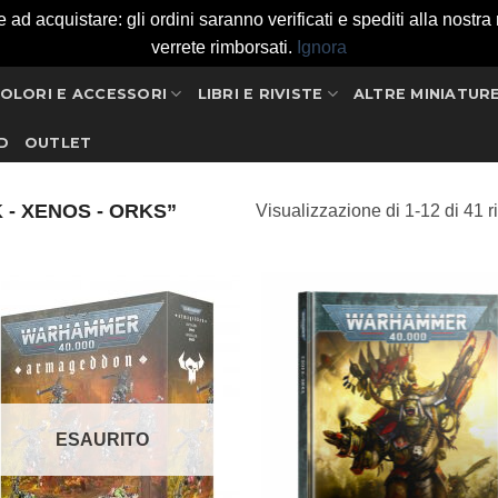
 acquistare: gli ordini saranno verificati e spediti alla nostra ri
verrete rimborsati.
Ignora
OLORI E ACCESSORI
LIBRI E RIVISTE
ALTRE MINIATUR
D
OUTLET
 - XENOS - ORKS”
Visualizzazione di 1-12 di 41 ri
Aggiungi
Aggi
alla lista
alla l
dei
de
desideri
desi
ESAURITO