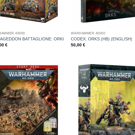
AMMER 40000
WARHAMMER 40000
AGEDDON BATTAGLIONE: ORKI
CODEX: ORKS (HB) (ENGLISH)
,00
€
50,00
€
Aggiungi
Aggi
alla lista
alla l
dei
de
desideri
desi