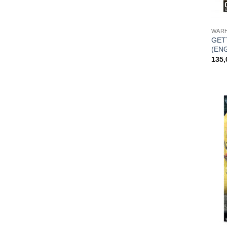
WARH
GET
(EN
135