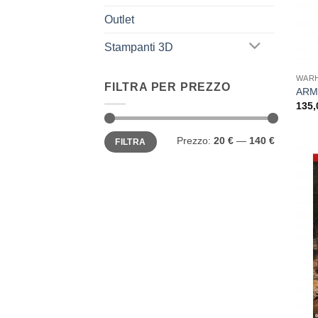
Outlet
Stampanti 3D
WARH
FILTRA PER PREZZO
ARM
135
Prezzo
Prezzo
Prezzo:
20 €
—
140 €
FILTRA
Min
Max