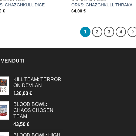
S: GHAZGHKULL DICE
ORKS: GHAZGHKULL THRAKA
00
€
64,00
€
1
2
3
4
 VENDUTI
KILL TEAM: TERROR
ON DEVLAN
130,00
€
BLOOD BOWL:
CHAOS CHOSEN
TEAM
43,50
€
BLOOD BOWL: HIGH