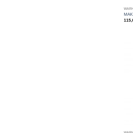
WARH
MAK
115
WARH