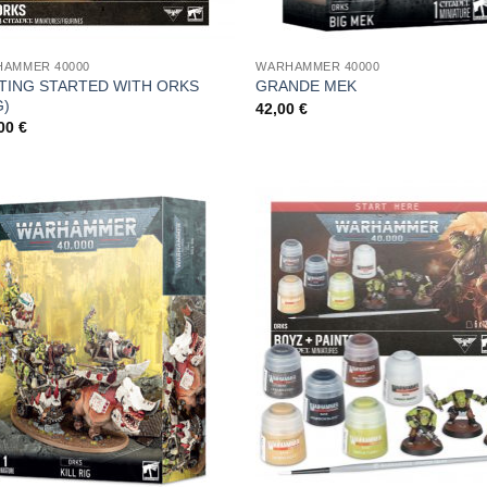
AMMER 40000
WARHAMMER 40000
TING STARTED WITH ORKS
GRANDE MEK
G)
42,00
€
,00
€
Aggiungi
Aggi
alla lista
alla l
dei
de
desideri
desi