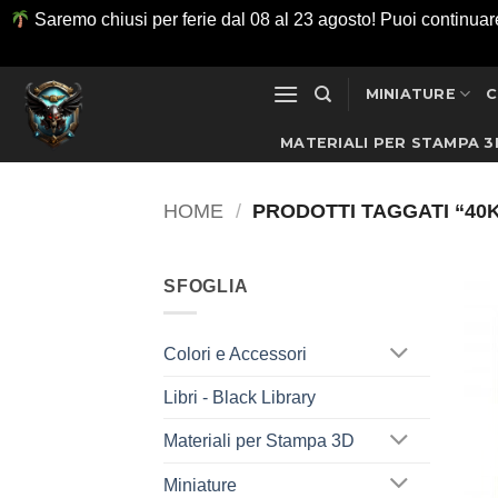
Saremo chiusi per ferie dal 08 al 23 agosto! Puoi continuare ad
Salta
MINIATURE
C
ai
contenuti
MATERIALI PER STAMPA 3
HOME
/
PRODOTTI TAGGATI “40K
SFOGLIA
Colori e Accessori
Libri - Black Library
Materiali per Stampa 3D
Miniature