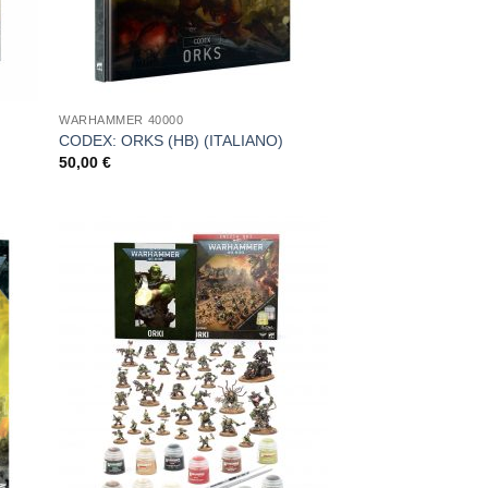
WARHAMMER 40000
CODEX: ORKS (HB) (ITALIANO)
50,00
€
ungi
Aggiungi
ista
alla lista
i
dei
deri
desideri