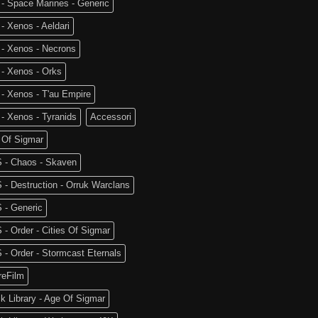
- Space Marines - Generic
- Xenos - Aeldari
 - Xenos - Necrons
- Xenos - Orks
- Xenos - T'au Empire
- Xenos - Tyranids
Accessori
 Of Sigmar
 - Chaos - Skaven
- Destruction - Orruk Warclans
 - Generic
- Order - Cities Of Sigmar
- Order - Stormcast Eternals
reFilm
k Library - Age Of Sigmar