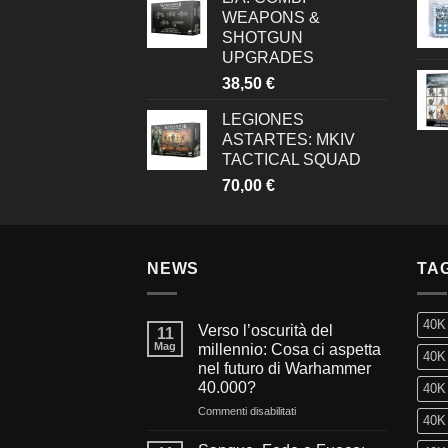
WEAPONS &
SHOTGUN
UPGRADES
38,50
€
LEGIONES
ASTARTES: MKIV
TACTICAL SQUAD
70,00
€
NEWS
TA
40K
Verso l’oscurità del
11
Mag
millennio: Cosa ci aspetta
40K 
nel futuro di Warhammer
40.000?
40K 
su
Commenti disabilitati
40K 
Verso
l’oscurità