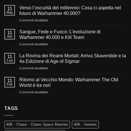
Verso l’oscurità del millennio: Cosa ci aspetta nel
11
Mag
futuro di Warhammer 40.000?
su
Commenti disabilitati
Verso
l’oscurità
Sangue, Fede e Fuoco: L’evoluzione di
11
del
Apr
Warhammer 40.000 e Kill Team
millennio:
su
Commenti disabilitati
Cosa
Sangue,
ci
Fede
aspetta
La Rovina dei Reami Mortali: Arriva Skaventide e la
11
e
nel
Lug
4a Edizione di Age of Sigmar
Fuoco:
futuro
su
Commenti disabilitati
L’evoluzione
di
La
di
Warhammer
Rovina
Warhammer
Ritorno al Vecchio Mondo: Warhammer The Old
40.000?
11
dei
40.000
Feb
World è tra noi!
Reami
e
su
Commenti disabilitati
Mortali:
Kill
Ritorno
Arriva
Team
al
Skaventide
Vecchio
TAGS
e
Mondo:
la
Warhammer
4a
The
Edizione
40K - Chaos - Chaos Space Marines
40K - Generic
Old
di