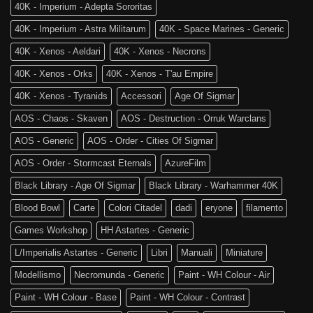
World
Age
40K - Imperium - Adepta Sororitas
è
of
tra
Sigmar
40K - Imperium - Astra Militarum
40K - Space Marines - Generic
noi!
40K - Xenos - Aeldari
40K - Xenos - Necrons
40K - Xenos - Orks
40K - Xenos - T'au Empire
40K - Xenos - Tyranids
Accessori
Age Of Sigmar
AOS - Chaos - Skaven
AOS - Destruction - Orruk Warclans
AOS - Generic
AOS - Order - Cities Of Sigmar
AOS - Order - Stormcast Eternals
AzureFilm
Black Library - Age Of Sigmar
Black Library - Warhammer 40K
Blood Bowl
Carte
Colori Citadel
dadi
eryone
filamento
Games Workshop
HH Astartes - Generic
L/Imperialis Astartes - Generic
Libri
Manuali
Miniature
Modellismo
Necromunda - Generic
Paint - WH Colour - Air
Paint - WH Colour - Base
Paint - WH Colour - Contrast