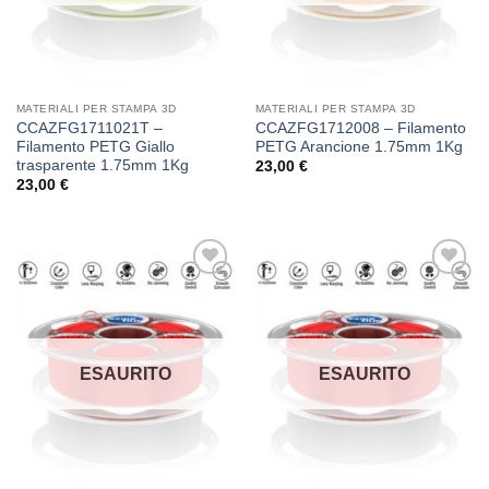
MATERIALI PER STAMPA 3D
MATERIALI PER STAMPA 3D
CCAZFG1711021T –
CCAZFG1712008 – Filamento
Filamento PETG Giallo
PETG Arancione 1.75mm 1Kg
trasparente 1.75mm 1Kg
23,00
€
23,00
€
Aggiungi
Aggiungi
alla lista
alla lista
dei
dei
desideri
desideri
ESAURITO
ESAURITO