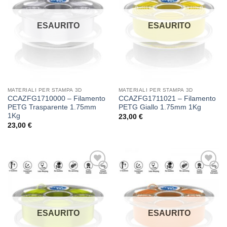
dei
dei
desideri
desideri
ESAURITO
ESAURITO
MATERIALI PER STAMPA 3D
MATERIALI PER STAMPA 3D
CCAZFG1710000 – Filamento
CCAZFG1711021 – Filamento
PETG Trasparente 1.75mm
PETG Giallo 1.75mm 1Kg
1Kg
23,00
€
23,00
€
Aggiungi
Aggiungi
alla lista
alla lista
dei
dei
desideri
desideri
ESAURITO
ESAURITO