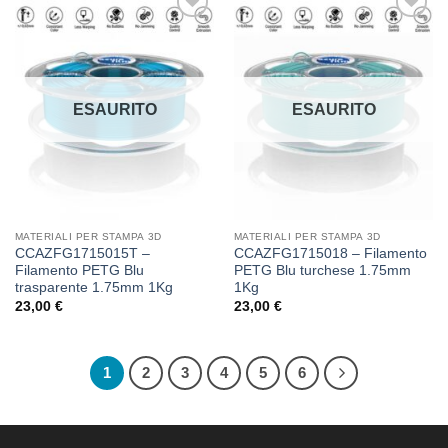
Aggiungi
Aggiungi
alla lista
alla lista
dei
dei
desideri
desideri
ESAURITO
ESAURITO
MATERIALI PER STAMPA 3D
MATERIALI PER STAMPA 3D
CCAZFG1715015T –
CCAZFG1715018 – Filamento
Filamento PETG Blu
PETG Blu turchese 1.75mm
trasparente 1.75mm 1Kg
1Kg
23,00
€
23,00
€
1
2
3
4
5
6