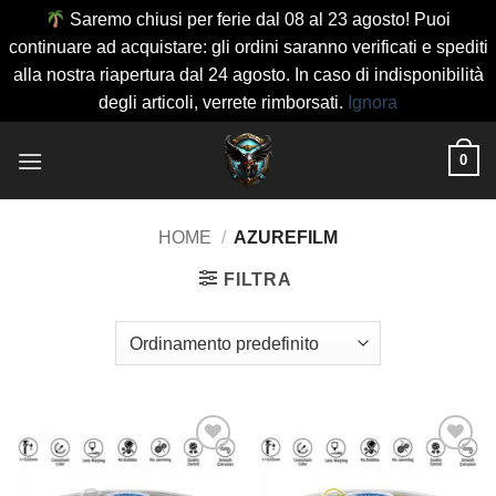
Saremo chiusi per ferie dal 08 al 23 agosto! Puoi
continuare ad acquistare: gli ordini saranno verificati e spediti
alla nostra riapertura dal 24 agosto. In caso di indisponibilità
degli articoli, verrete rimborsati.
Ignora
Salta
0
ai
contenuti
HOME
/
AZUREFILM
FILTRA
Aggiungi
Aggiungi
alla lista
alla lista