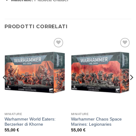
PRODOTTI CORRELATI
Aggiungi
Aggiungi
alla lista
alla lista
dei
dei
desideri
desideri
MINIATURE
MINIATURE
Warhammer World Eaters:
Warhammer Chaos Space
Berzerker di Khorne
Marines: Legionaries
55,00
€
55,00
€