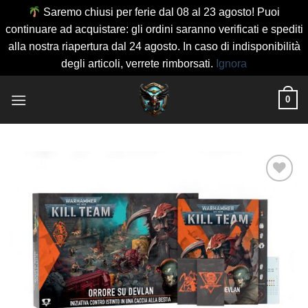
Saremo chiusi per ferie dal 08 al 23 agosto! Puoi
continuare ad acquistare: gli ordini saranno verificati e spediti
alla nostra riapertura dal 24 agosto. In caso di indisponibilità
degli articoli, verrete rimborsati.
Ignora
Salta
0
ai
contenuti
Aggiungi
alla lista
dei
desideri