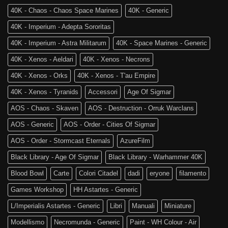
The
Edizione
40K - Chaos - Chaos Space Marines
40K - Generic
Old
di
World
Age
40K - Imperium - Adepta Sororitas
è
of
tra
Sigmar
40K - Imperium - Astra Militarum
40K - Space Marines - Generic
noi!
40K - Xenos - Aeldari
40K - Xenos - Necrons
40K - Xenos - Orks
40K - Xenos - T'au Empire
40K - Xenos - Tyranids
Accessori
Age Of Sigmar
AOS - Chaos - Skaven
AOS - Destruction - Orruk Warclans
AOS - Generic
AOS - Order - Cities Of Sigmar
AOS - Order - Stormcast Eternals
AzureFilm
Black Library - Age Of Sigmar
Black Library - Warhammer 40K
Blood Bowl
Carte
Colori Citadel
dadi
eryone
filamento
Games Workshop
HH Astartes - Generic
L/Imperialis Astartes - Generic
Libri
Manuali
Miniature
Modellismo
Necromunda - Generic
Paint - WH Colour - Air