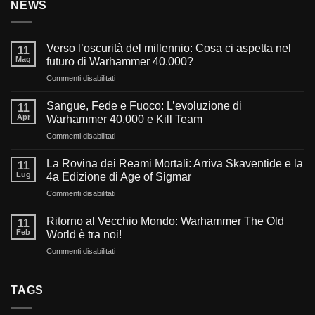
NEWS
Verso l’oscurità del millennio: Cosa ci aspetta nel
11
Mag
futuro di Warhammer 40.000?
su
Commenti disabilitati
Verso
l’oscurità
Sangue, Fede e Fuoco: L’evoluzione di
11
del
Apr
Warhammer 40.000 e Kill Team
millennio:
su
Commenti disabilitati
Cosa
Sangue,
ci
Fede
aspetta
La Rovina dei Reami Mortali: Arriva Skaventide e la
11
e
nel
Lug
4a Edizione di Age of Sigmar
Fuoco:
futuro
su
Commenti disabilitati
L’evoluzione
di
La
di
Warhammer
Rovina
Warhammer
Ritorno al Vecchio Mondo: Warhammer The Old
40.000?
11
dei
40.000
Feb
World è tra noi!
Reami
e
su
Commenti disabilitati
Mortali:
Kill
Ritorno
Arriva
Team
al
Skaventide
Vecchio
TAGS
e
Mondo:
la
Warhammer
4a