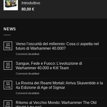
Introduttivo
80,00
€
NEWS
Verso l’oscurità del millennio: Cosa ci aspetta nel
11
Mag
futuro di Warhammer 40.000?
su
Commenti disabilitati
Verso
l’oscurità
Sangue, Fede e Fuoco: L’evoluzione di
11
del
Apr
Warhammer 40.000 e Kill Team
millennio:
su
Commenti disabilitati
Cosa
Sangue,
ci
Fede
aspetta
La Rovina dei Reami Mortali: Arriva Skaventide e la
11
e
nel
Lug
4a Edizione di Age of Sigmar
Fuoco:
futuro
su
Commenti disabilitati
L’evoluzione
di
La
di
Warhammer
Rovina
Warhammer
Ritorno al Vecchio Mondo: Warhammer The Old
40.000?
11
dei
40.000
Feb