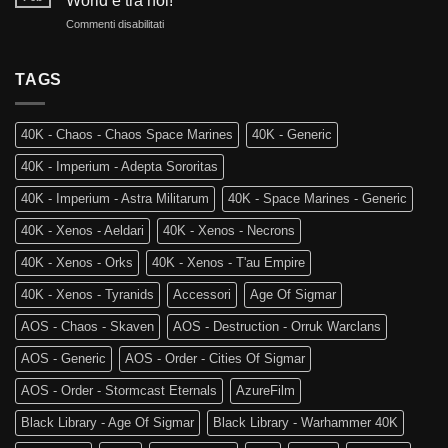
World è tra noi!
Reami
e
su
Commenti disabilitati
Mortali:
Kill
Ritorno
Arriva
Team
al
Skaventide
Vecchio
TAGS
e
Mondo:
la
Warhammer
4a
The
Edizione
40K - Chaos - Chaos Space Marines
40K - Generic
Old
di
World
Age
40K - Imperium - Adepta Sororitas
è
of
tra
Sigmar
40K - Imperium - Astra Militarum
40K - Space Marines - Generic
noi!
40K - Xenos - Aeldari
40K - Xenos - Necrons
40K - Xenos - Orks
40K - Xenos - T'au Empire
40K - Xenos - Tyranids
Accessori
Age Of Sigmar
AOS - Chaos - Skaven
AOS - Destruction - Orruk Warclans
AOS - Generic
AOS - Order - Cities Of Sigmar
AOS - Order - Stormcast Eternals
AzureFilm
Black Library - Age Of Sigmar
Black Library - Warhammer 40K