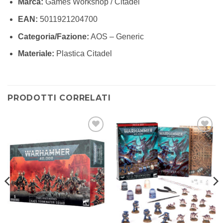
Marca:
Games Workshop / Citadel
EAN:
5011921204700
Categoria/Fazione:
AOS – Generic
Materiale:
Plastica Citadel
PRODOTTI CORRELATI
Aggiungi
Aggiungi
alla lista
alla lista
dei
dei
desideri
desideri