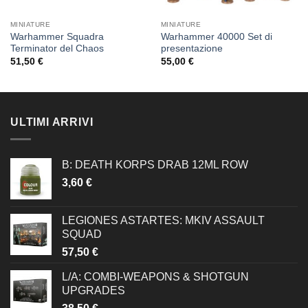
MINIATURE
MINIATURE
Warhammer Squadra
Warhammer 40000 Set di
Terminator del Chaos
presentazione
51,50
€
55,00
€
ULTIMI ARRIVI
B: DEATH KORPS DRAB 12ML ROW
3,60
€
LEGIONES ASTARTES: MKIV ASSAULT
SQUAD
57,50
€
L/A: COMBI-WEAPONS & SHOTGUN
UPGRADES