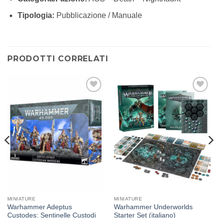
Tipologia:
Pubblicazione / Manuale
PRODOTTI CORRELATI
Aggiungi
Aggiungi
alla lista
alla lista
dei
dei
desideri
desideri
MINIATURE
MINIATURE
Warhammer Adeptus
Warhammer Underworlds
Custodes: Sentinelle Custodi
Starter Set (italiano)