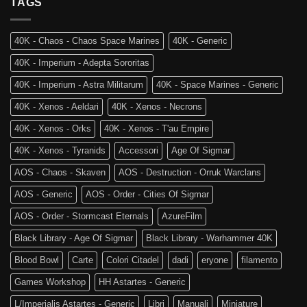
TAGS
e
Mondo:
la
Warhammer
4a
The
Edizione
40K - Chaos - Chaos Space Marines
40K - Generic
Old
di
World
Age
40K - Imperium - Adepta Sororitas
è
of
tra
Sigmar
40K - Imperium - Astra Militarum
40K - Space Marines - Generic
noi!
40K - Xenos - Aeldari
40K - Xenos - Necrons
40K - Xenos - Orks
40K - Xenos - T'au Empire
40K - Xenos - Tyranids
Accessori
Age Of Sigmar
AOS - Chaos - Skaven
AOS - Destruction - Orruk Warclans
AOS - Generic
AOS - Order - Cities Of Sigmar
AOS - Order - Stormcast Eternals
AzureFilm
Black Library - Age Of Sigmar
Black Library - Warhammer 40K
Blood Bowl
Carte
Colori Citadel
dadi
eryone
filamento
Games Workshop
HH Astartes - Generic
L/Imperialis Astartes - Generic
Libri
Manuali
Miniature