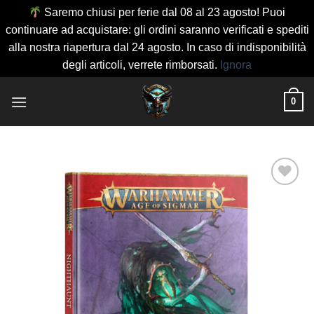
Saremo chiusi per ferie dal 08 al 23 agosto! Puoi
continuare ad acquistare: gli ordini saranno verificati e spediti
alla nostra riapertura dal 24 agosto. In caso di indisponibilità
degli articoli, verrete rimborsati.
Ignora
Salta
0
ai
contenuti
Aggiungi
alla lista
dei
desideri