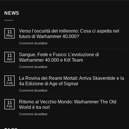
NEWS
Verso l’oscurità del millennio: Cosa ci aspetta nel
11
Mag
futuro di Warhammer 40.000?
su
Commenti disabilitati
Verso
l’oscurità
Sangue, Fede e Fuoco: L’evoluzione di
11
del
Apr
Warhammer 40.000 e Kill Team
millennio:
su
Commenti disabilitati
Cosa
Sangue,
ci
Fede
aspetta
La Rovina dei Reami Mortali: Arriva Skaventide e la
11
e
nel
Lug
4a Edizione di Age of Sigmar
Fuoco:
futuro
su
Commenti disabilitati
L’evoluzione
di
La
di
Warhammer
Rovina
Warhammer
Ritorno al Vecchio Mondo: Warhammer The Old
40.000?
11
dei
40.000
Feb
World è tra noi!
Reami
e
su
Commenti disabilitati
Mortali:
Kill
Ritorno
Arriva
Team
al
Skaventide
Vecchio