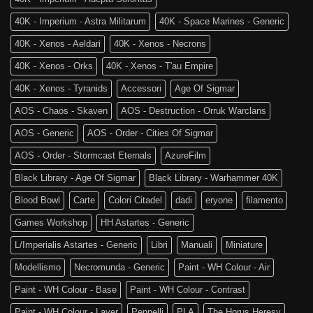
è
of
tra
Sigmar
40K - Imperium - Astra Militarum
40K - Space Marines - Generic
noi!
40K - Xenos - Aeldari
40K - Xenos - Necrons
40K - Xenos - Orks
40K - Xenos - T'au Empire
40K - Xenos - Tyranids
Accessori
Age Of Sigmar
AOS - Chaos - Skaven
AOS - Destruction - Orruk Warclans
AOS - Generic
AOS - Order - Cities Of Sigmar
AOS - Order - Stormcast Eternals
AzureFilm
Black Library - Age Of Sigmar
Black Library - Warhammer 40K
Blood Bowl
Carte
Colori Citadel
dadi
eryone
filamento
Games Workshop
HH Astartes - Generic
L/Imperialis Astartes - Generic
Libri
Manuali
Miniature
Modellismo
Necromunda - Generic
Paint - WH Colour - Air
Paint - WH Colour - Base
Paint - WH Colour - Contrast
Paint - WH Colour - Layer
Pennelli
PLA
The Horus Heresy