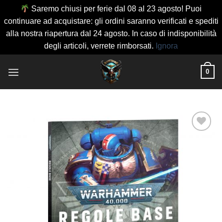
Saremo chiusi per ferie dal 08 al 23 agosto! Puoi
continuare ad acquistare: gli ordini saranno verificati e spediti
alla nostra riapertura dal 24 agosto. In caso di indisponibilità
degli articoli, verrete rimborsati.
Ignora
Salta
0
ai
contenuti
Aggiungi
alla lista
dei
desideri