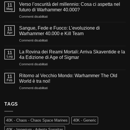
Verso l’oscurità del millennio: Cosa ci aspetta nel
11
Mag
futuro di Warhammer 40.000?
su
Commenti disabilitati
Verso
l’oscurità
Sangue, Fede e Fuoco: L’evoluzione di
11
del
Apr
Warhammer 40.000 e Kill Team
millennio:
su
Commenti disabilitati
Cosa
Sangue,
ci
Fede
aspetta
La Rovina dei Reami Mortali: Arriva Skaventide e la
11
e
nel
Lug
4a Edizione di Age of Sigmar
Fuoco:
futuro
su
Commenti disabilitati
L’evoluzione
di
La
di
Warhammer
Rovina
Warhammer
Ritorno al Vecchio Mondo: Warhammer The Old
40.000?
11
dei
40.000
Feb
World è tra noi!
Reami
e
su
Commenti disabilitati
Mortali:
Kill
Ritorno
Arriva
Team
al
Skaventide
Vecchio
TAGS
e
Mondo:
la
Warhammer
4a
The
Edizione
40K - Chaos - Chaos Space Marines
40K - Generic
Old
di
World
Age
40K - Imperium - Adepta Sororitas