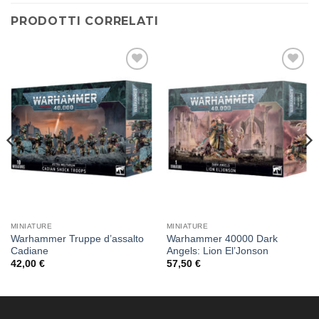
PRODOTTI CORRELATI
Aggiungi
Aggiungi
alla lista
alla lista
dei
dei
desideri
desideri
MINIATURE
MINIATURE
Warhammer Truppe d’assalto
Warhammer 40000 Dark
Cadiane
Angels: Lion El’Jonson
42,00
€
57,50
€