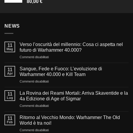
80,00
€
NEWS
Verso l’oscurità del millennio: Cosa ci aspetta nel
11
Mag
futuro di Warhammer 40.000?
su
Commenti disabilitati
Verso
l’oscurità
Sangue, Fede e Fuoco: L’evoluzione di
11
del
Apr
Warhammer 40.000 e Kill Team
millennio:
su
Commenti disabilitati
Cosa
Sangue,
ci
Fede
aspetta
La Rovina dei Reami Mortali: Arriva Skaventide e la
11
e
nel
Lug
4a Edizione di Age of Sigmar
Fuoco:
futuro
su
Commenti disabilitati
L’evoluzione
di
La
di
Warhammer
Rovina
Warhammer
Ritorno al Vecchio Mondo: Warhammer The Old
40.000?
11
dei
40.000
Feb
World è tra noi!
Reami
e
su
Commenti disabilitati
Mortali:
Kill