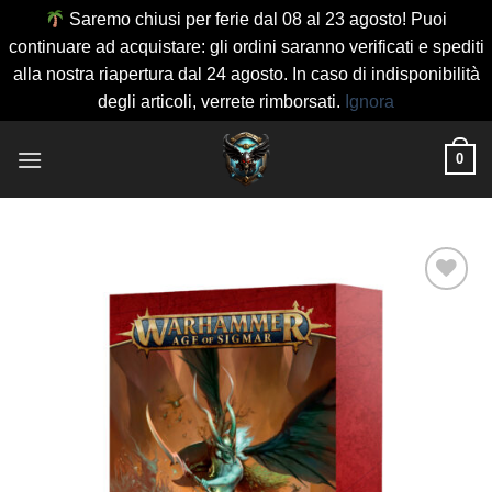
Saremo chiusi per ferie dal 08 al 23 agosto! Puoi
continuare ad acquistare: gli ordini saranno verificati e spediti
alla nostra riapertura dal 24 agosto. In caso di indisponibilità
degli articoli, verrete rimborsati.
Ignora
Salta
0
ai
contenuti
Aggiungi
alla lista
dei
desideri