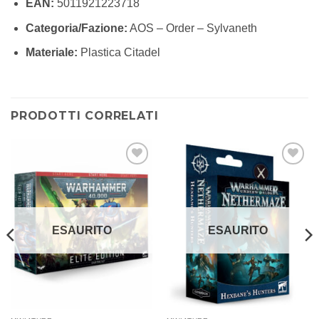
EAN:
5011921223718
Categoria/Fazione:
AOS – Order – Sylvaneth
Materiale:
Plastica Citadel
PRODOTTI CORRELATI
Aggiungi
Aggiungi
alla lista
alla lista
dei
dei
desideri
desideri
ESAURITO
ESAURITO