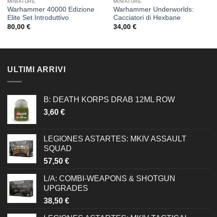
MINIATURE
MINIATURE
Warhammer 40000 Edizione
Warhammer Underworlds:
Elite Set Introduttivo
Cacciatori di Hexbane
80,00
€
34,00
€
ULTIMI ARRIVI
B: DEATH KORPS DRAB 12ML ROW
3,60
€
LEGIONES ASTARTES: MKIV ASSAULT
SQUAD
57,50
€
L/A: COMBI-WEAPONS & SHOTGUN
UPGRADES
38,50
€