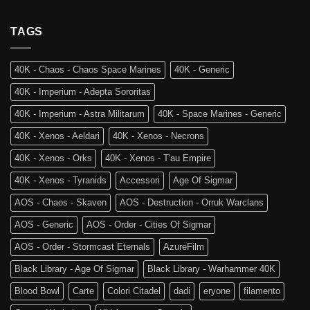
Ritorno
Arriva
Team
al
Skaventide
Vecchio
TAGS
e
Mondo:
la
Warhammer
4a
The
Edizione
40K - Chaos - Chaos Space Marines
40K - Generic
Old
di
World
Age
40K - Imperium - Adepta Sororitas
è
of
tra
Sigmar
40K - Imperium - Astra Militarum
40K - Space Marines - Generic
noi!
40K - Xenos - Aeldari
40K - Xenos - Necrons
40K - Xenos - Orks
40K - Xenos - T'au Empire
40K - Xenos - Tyranids
Accessori
Age Of Sigmar
AOS - Chaos - Skaven
AOS - Destruction - Orruk Warclans
AOS - Generic
AOS - Order - Cities Of Sigmar
AOS - Order - Stormcast Eternals
AzureFilm
Black Library - Age Of Sigmar
Black Library - Warhammer 40K
Blood Bowl
Carte
Colori Citadel
dadi
eryone
filamento