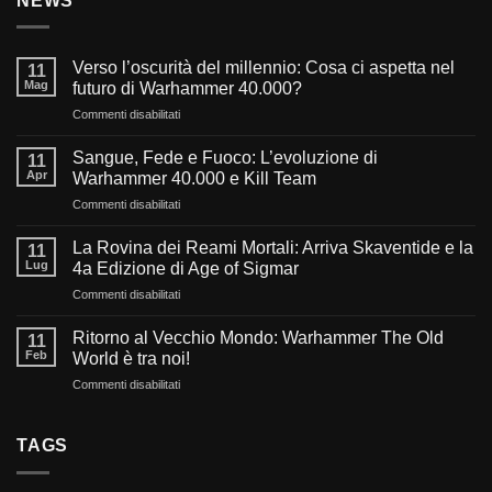
NEWS
Verso l’oscurità del millennio: Cosa ci aspetta nel
11
Mag
futuro di Warhammer 40.000?
su
Commenti disabilitati
Verso
l’oscurità
Sangue, Fede e Fuoco: L’evoluzione di
11
del
Apr
Warhammer 40.000 e Kill Team
millennio:
su
Commenti disabilitati
Cosa
Sangue,
ci
Fede
aspetta
La Rovina dei Reami Mortali: Arriva Skaventide e la
11
e
nel
Lug
4a Edizione di Age of Sigmar
Fuoco:
futuro
su
Commenti disabilitati
L’evoluzione
di
La
di
Warhammer
Rovina
Warhammer
Ritorno al Vecchio Mondo: Warhammer The Old
40.000?
11
dei
40.000
Feb
World è tra noi!
Reami
e
su
Commenti disabilitati
Mortali:
Kill
Ritorno
Arriva
Team
al
Skaventide
Vecchio
TAGS
e
Mondo:
la
Warhammer
4a