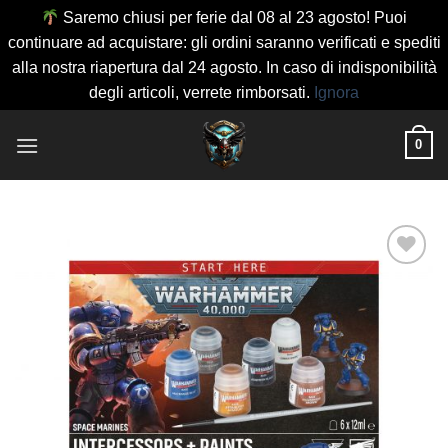
Saremo chiusi per ferie dal 08 al 23 agosto! Puoi
continuare ad acquistare: gli ordini saranno verificati e spediti
alla nostra riapertura dal 24 agosto. In caso di indisponibilità
degli articoli, verrete rimborsati.
Ignora
Salta
0
ai
contenuti
Aggiungi
alla lista
dei
desideri