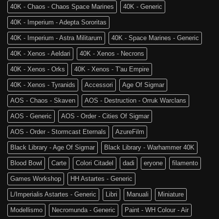
The
Edizione
40K - Chaos - Chaos Space Marines
40K - Generic
Old
di
World
Age
40K - Imperium - Adepta Sororitas
è
of
tra
Sigmar
40K - Imperium - Astra Militarum
40K - Space Marines - Generic
noi!
40K - Xenos - Aeldari
40K - Xenos - Necrons
40K - Xenos - Orks
40K - Xenos - T'au Empire
40K - Xenos - Tyranids
Accessori
Age Of Sigmar
AOS - Chaos - Skaven
AOS - Destruction - Orruk Warclans
AOS - Generic
AOS - Order - Cities Of Sigmar
AOS - Order - Stormcast Eternals
AzureFilm
Black Library - Age Of Sigmar
Black Library - Warhammer 40K
Blood Bowl
Carte
Colori Citadel
dadi
eryone
filamento
Games Workshop
HH Astartes - Generic
L/Imperialis Astartes - Generic
Libri
Manuali
Miniature
Modellismo
Necromunda - Generic
Paint - WH Colour - Air