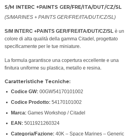
S/M INTERC +PAINTS GER/FRE/ITA/DUT/CZ/SL
(S/MARINES + PAINTS GER/FRE/ITA/DUT/CZ/SL)
S/M INTERC +PAINTS GER/FRE/ITA/DUT/CZ/SL
è un
colore di alta qualità della gamma Citadel, progettato
specificamente per le tue miniature.
La formula garantisce una copertura eccellente e una
finitura uniforme su plastica, metallo e resina.
Caratteristiche Tecniche:
Codice GW:
00GW54170101002
Codice Prodotto:
54170101002
Marca:
Games Workshop / Citadel
EAN:
5011921260324
Categoria/Fazione:
40K – Space Marines – Generic