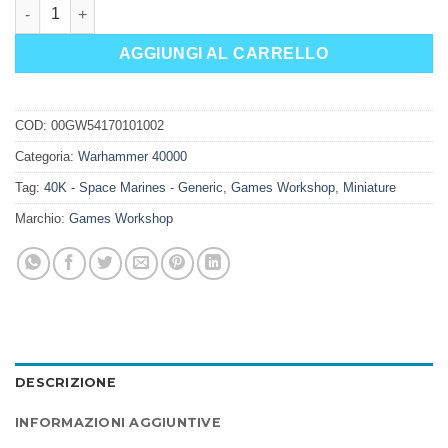
S/MARINES + PAINTS GER/FRE/ITA/DUT/CZ/SL quantità
AGGIUNGI AL CARRELLO
COD:
00GW54170101002
Categoria:
Warhammer 40000
Tag:
40K - Space Marines - Generic
,
Games Workshop
,
Miniature
Marchio:
Games Workshop
DESCRIZIONE
INFORMAZIONI AGGIUNTIVE