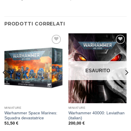
PRODOTTI CORRELATI
Aggiungi
Aggiungi
alla lista
alla lista
dei
dei
desideri
desideri
ESAURITO
MINIATURE
MINIATURE
Warhammer Space Marines:
Warhammer 40000: Leviathan
Squadra devastatrice
(italian)
51,50
€
200,00
€