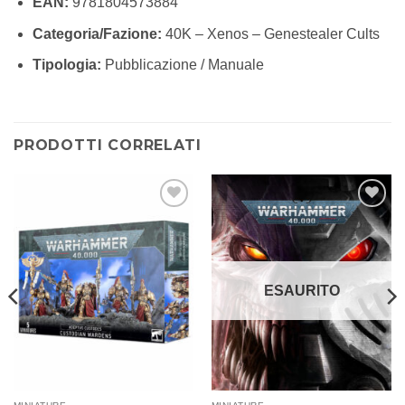
EAN:
9781804573884
Categoria/Fazione:
40K – Xenos – Genestealer Cults
Tipologia:
Pubblicazione / Manuale
PRODOTTI CORRELATI
Aggiungi
Aggiungi
alla lista
alla lista
dei
dei
desideri
desideri
ESAURITO