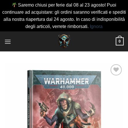
Saremo chiusi per ferie dal 08 al 23 agosto! Puoi
continuare ad acquistare: gli ordini saranno verificati e spediti
alla nostra riapertura dal 24 agosto. In caso di indisponibilità
degli articoli, verrete rimborsati.
Ignora
Salta
0
ai
contenuti
Aggiungi
alla lista
dei
desideri