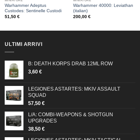
MINIATURE
MINIATURE
Warhammer Adeptus
Warhammer 40000: Leviathan
Custodes: Sentinelle Custodi
(italian)
51,50
€
200,00
€
ULTIMI ARRIVI
B: DEATH KORPS DRAB 12ML ROW
3,60
€
LEGIONES ASTARTES: MKIV ASSAULT
SQUAD
57,50
€
L/A: COMBI-WEAPONS & SHOTGUN
UPGRADES
38,50
€