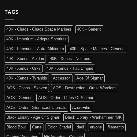
Ritorno
Arriva
Team
al
Skaventide
Vecchio
TAGS
e
Mondo:
la
Warhammer
4a
The
Edizione
40K - Chaos - Chaos Space Marines
40K - Generic
Old
di
World
Age
40K - Imperium - Adepta Sororitas
è
of
tra
Sigmar
40K - Imperium - Astra Militarum
40K - Space Marines - Generic
noi!
40K - Xenos - Aeldari
40K - Xenos - Necrons
40K - Xenos - Orks
40K - Xenos - T'au Empire
40K - Xenos - Tyranids
Accessori
Age Of Sigmar
AOS - Chaos - Skaven
AOS - Destruction - Orruk Warclans
AOS - Generic
AOS - Order - Cities Of Sigmar
AOS - Order - Stormcast Eternals
AzureFilm
Black Library - Age Of Sigmar
Black Library - Warhammer 40K
Blood Bowl
Carte
Colori Citadel
dadi
eryone
filamento
Games Workshop
HH Astartes - Generic