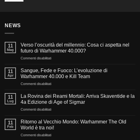
NEWS
Verso l’oscurità del millennio: Cosa ci aspetta nel
11
Mag
futuro di Warhammer 40.000?
su
Commenti disabilitati
Verso
l’oscurità
Sangue, Fede e Fuoco: L’evoluzione di
11
del
Apr
Warhammer 40.000 e Kill Team
millennio:
su
Commenti disabilitati
Cosa
Sangue,
ci
Fede
aspetta
La Rovina dei Reami Mortali: Arriva Skaventide e la
11
e
nel
Lug
4a Edizione di Age of Sigmar
Fuoco:
futuro
su
Commenti disabilitati
L’evoluzione
di
La
di
Warhammer
Rovina
Warhammer
Ritorno al Vecchio Mondo: Warhammer The Old
40.000?
11
dei
40.000
Feb
World è tra noi!
Reami
e
su
Commenti disabilitati
Mortali:
Kill