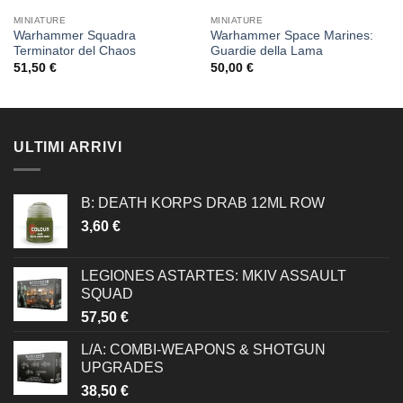
MINIATURE
MINIATURE
Warhammer Squadra
Warhammer Space Marines:
Terminator del Chaos
Guardie della Lama
51,50
€
50,00
€
ULTIMI ARRIVI
B: DEATH KORPS DRAB 12ML ROW
3,60
€
LEGIONES ASTARTES: MKIV ASSAULT
SQUAD
57,50
€
L/A: COMBI-WEAPONS & SHOTGUN
UPGRADES
38,50
€