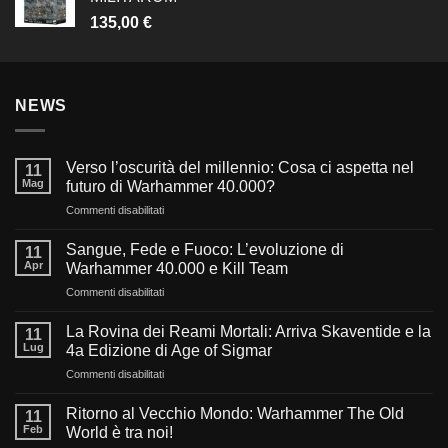
135,00
€
NEWS
Verso l’oscurità del millennio: Cosa ci aspetta nel
11
Mag
futuro di Warhammer 40.000?
su
Commenti disabilitati
Verso
l’oscurità
Sangue, Fede e Fuoco: L’evoluzione di
11
del
Apr
Warhammer 40.000 e Kill Team
millennio:
su
Commenti disabilitati
Cosa
Sangue,
ci
Fede
aspetta
La Rovina dei Reami Mortali: Arriva Skaventide e la
11
e
nel
Lug
4a Edizione di Age of Sigmar
Fuoco:
futuro
su
Commenti disabilitati
L’evoluzione
di
La
di
Warhammer
Rovina
Warhammer
Ritorno al Vecchio Mondo: Warhammer The Old
40.000?
11
dei
40.000
Feb
World è tra noi!
Reami
e