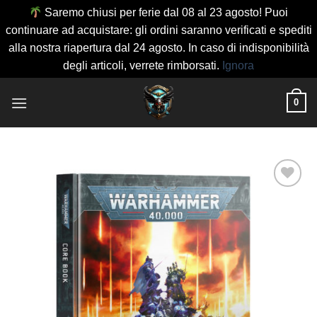
Saremo chiusi per ferie dal 08 al 23 agosto! Puoi
continuare ad acquistare: gli ordini saranno verificati e spediti
alla nostra riapertura dal 24 agosto. In caso di indisponibilità
degli articoli, verrete rimborsati.
Ignora
Salta
0
ai
contenuti
Aggiungi
alla lista
dei
desideri