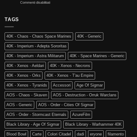
su
Commenti disabilitati
Mortali:
Kill
Ritorno
Arriva
Team
al
Skaventide
Vecchio
TAGS
e
Mondo:
la
Warhammer
4a
The
Edizione
40K - Chaos - Chaos Space Marines
40K - Generic
Old
di
World
Age
40K - Imperium - Adepta Sororitas
è
of
tra
Sigmar
40K - Imperium - Astra Militarum
40K - Space Marines - Generic
noi!
40K - Xenos - Aeldari
40K - Xenos - Necrons
40K - Xenos - Orks
40K - Xenos - T'au Empire
40K - Xenos - Tyranids
Accessori
Age Of Sigmar
AOS - Chaos - Skaven
AOS - Destruction - Orruk Warclans
AOS - Generic
AOS - Order - Cities Of Sigmar
AOS - Order - Stormcast Eternals
AzureFilm
Black Library - Age Of Sigmar
Black Library - Warhammer 40K
Blood Bowl
Carte
Colori Citadel
dadi
eryone
filamento