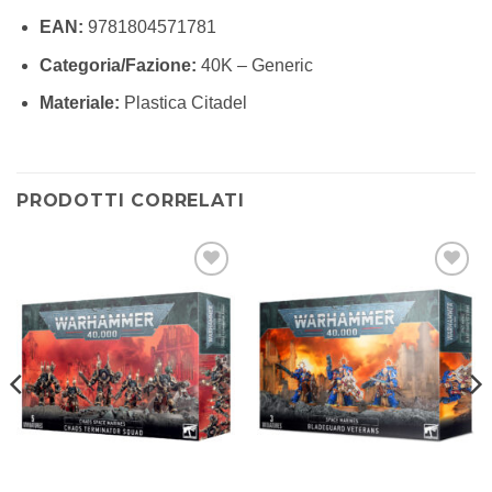
EAN:
9781804571781
Categoria/Fazione:
40K – Generic
Materiale:
Plastica Citadel
PRODOTTI CORRELATI
Aggiungi
Aggiungi
alla lista
alla lista
dei
dei
desideri
desideri