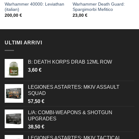
Warhammer 40000: Leviathan
Warhammer Death Guard:
(italian)
Spargimorbi Mefitico
200,00
€
23,00
€
ULTIMI ARRIVI
B: DEATH KORPS DRAB 12ML ROW
3,60
€
LEGIONES ASTARTES: MKIV ASSAULT
SQUAD
57,50
€
L/A: COMBI-WEAPONS & SHOTGUN
UPGRADES
38,50
€
LEGIONES ASTARTES: MKIV TACTICAL