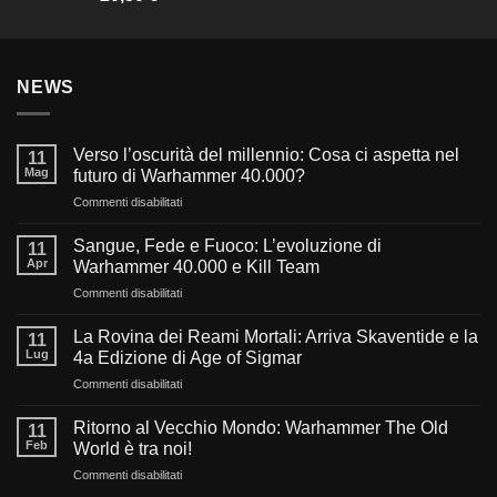
NEWS
Verso l’oscurità del millennio: Cosa ci aspetta nel
11
Mag
futuro di Warhammer 40.000?
su
Commenti disabilitati
Verso
l’oscurità
Sangue, Fede e Fuoco: L’evoluzione di
11
del
Apr
Warhammer 40.000 e Kill Team
millennio:
su
Commenti disabilitati
Cosa
Sangue,
ci
Fede
aspetta
La Rovina dei Reami Mortali: Arriva Skaventide e la
11
e
nel
Lug
4a Edizione di Age of Sigmar
Fuoco:
futuro
su
Commenti disabilitati
L’evoluzione
di
La
di
Warhammer
Rovina
Warhammer
Ritorno al Vecchio Mondo: Warhammer The Old
40.000?
11
dei
40.000
Feb
World è tra noi!
Reami
e
su
Commenti disabilitati
Mortali:
Kill
Ritorno
Arriva