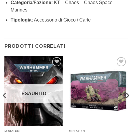
Categoria/Fazione:
KT – Chaos – Chaos Space
Marines
Tipologia:
Accessorio di Gioco / Carte
PRODOTTI CORRELATI
Aggiungi
Aggiungi
alla lista
alla lista
dei
dei
desideri
desideri
ESAURITO
MINIATURE
MINIATURE