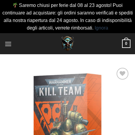
Saremo chiusi per ferie dal 08 al 23 agosto! Puoi
continuare ad acquistare: gli ordini saranno verificati e spediti
alla nostra riapertura dal 24 agosto. In caso di indisponibilità
degli articoli, verrete rimborsati.
Ignora
Salta
0
ai
contenuti
Aggiungi
alla lista
dei
desideri