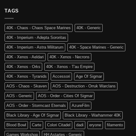
Team
al
Skaventide
Vecchio
TAGS
e
Mondo:
la
Warhammer
4a
The
Edizione
40K - Chaos - Chaos Space Marines
40K - Generic
Old
di
World
Age
40K - Imperium - Adepta Sororitas
è
of
tra
Sigmar
40K - Imperium - Astra Militarum
40K - Space Marines - Generic
noi!
40K - Xenos - Aeldari
40K - Xenos - Necrons
40K - Xenos - Orks
40K - Xenos - T'au Empire
40K - Xenos - Tyranids
Accessori
Age Of Sigmar
AOS - Chaos - Skaven
AOS - Destruction - Orruk Warclans
AOS - Generic
AOS - Order - Cities Of Sigmar
AOS - Order - Stormcast Eternals
AzureFilm
Black Library - Age Of Sigmar
Black Library - Warhammer 40K
Blood Bowl
Carte
Colori Citadel
dadi
eryone
filamento
Games Workshop
HH Astartes - Generic