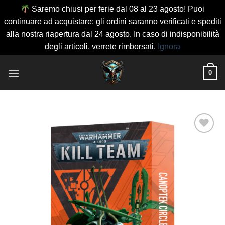
Saremo chiusi per ferie dal 08 al 23 agosto! Puoi
continuare ad acquistare: gli ordini saranno verificati e spediti
alla nostra riapertura dal 24 agosto. In caso di indisponibilità
degli articoli, verrete rimborsati.
Ignora
Salta
0
ai
contenuti
Aggiungi
alla lista
dei
desideri