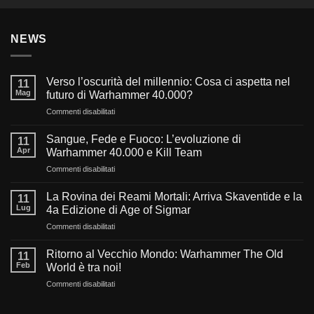
NEWS
Verso l’oscurità del millennio: Cosa ci aspetta nel
11
Mag
futuro di Warhammer 40.000?
su
Commenti disabilitati
Verso
l’oscurità
Sangue, Fede e Fuoco: L’evoluzione di
11
del
Apr
Warhammer 40.000 e Kill Team
millennio:
su
Commenti disabilitati
Cosa
Sangue,
ci
Fede
aspetta
La Rovina dei Reami Mortali: Arriva Skaventide e la
11
e
nel
Lug
4a Edizione di Age of Sigmar
Fuoco:
futuro
su
Commenti disabilitati
L’evoluzione
di
La
di
Warhammer
Rovina
Warhammer
Ritorno al Vecchio Mondo: Warhammer The Old
40.000?
11
dei
40.000
Feb
World è tra noi!
Reami
e
su
Commenti disabilitati
Mortali:
Kill
Ritorno
Arriva
Team
al
Skaventide