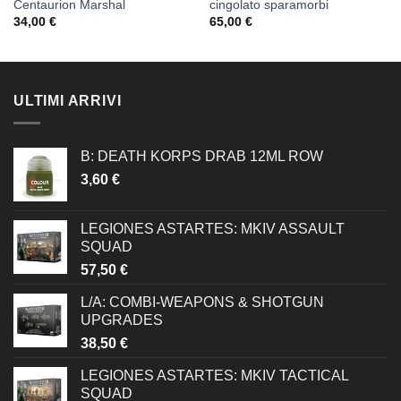
Centaurion Marshal
cingolato sparamorbi
34,00
€
65,00
€
ULTIMI ARRIVI
B: DEATH KORPS DRAB 12ML ROW
3,60
€
LEGIONES ASTARTES: MKIV ASSAULT
SQUAD
57,50
€
L/A: COMBI-WEAPONS & SHOTGUN
UPGRADES
38,50
€
LEGIONES ASTARTES: MKIV TACTICAL
SQUAD