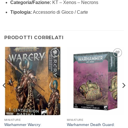
Categoria/Fazione:
KT – Xenos – Necrons
Tipologia:
Accessorio di Gioco / Carte
PRODOTTI CORRELATI
Aggiungi
Aggiungi
alla lista
alla lista
dei
dei
desideri
desideri
MINIATURE
MINIATURE
Warhammer Warcry:
Warhammer Death Guard: