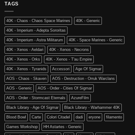
Vecchio
TAGS
e
Mondo:
la
Warhammer
4a
The
Edizione
40K - Chaos - Chaos Space Marines
40K - Generic
Old
di
World
Age
40K - Imperium - Adepta Sororitas
è
of
tra
Sigmar
40K - Imperium - Astra Militarum
40K - Space Marines - Generic
noi!
40K - Xenos - Aeldari
40K - Xenos - Necrons
40K - Xenos - Orks
40K - Xenos - T'au Empire
40K - Xenos - Tyranids
Accessori
Age Of Sigmar
AOS - Chaos - Skaven
AOS - Destruction - Orruk Warclans
AOS - Generic
AOS - Order - Cities Of Sigmar
AOS - Order - Stormcast Eternals
AzureFilm
Black Library - Age Of Sigmar
Black Library - Warhammer 40K
Blood Bowl
Carte
Colori Citadel
dadi
eryone
filamento
Games Workshop
HH Astartes - Generic