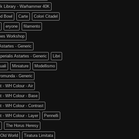
ck Library - Warhammer 40K
od Bowl
Carte
Colori Citadel
eryone
filamento
es Workshop
startes - Generic
perialis Astartes - Generic
Libri
uali
Miniature
Modellismo
romunda - Generic
t - WH Colour - Air
t - WH Colour - Base
t - WH Colour - Contrast
t - WH Colour - Layer
Pennelli
The Horus Heresy
 Old World
Tiratura Limitata