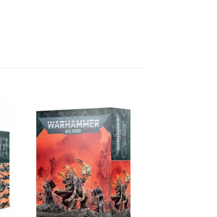
ngi
Aggiungi
sta
alla lista
dei
eri
desideri