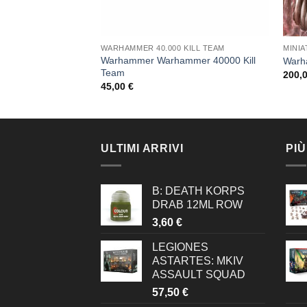
WARHAMMER 40.000 KILL TEAM
MINI
 Space Marines:
Warhammer Warhammer 40000 Kill
Warha
Team
200,
45,00
€
ULTIMI ARRIVI
PIÙ
B: DEATH KORPS
DRAB 12ML ROW
3,60
€
LEGIONES
ASTARTES: MKIV
ASSAULT SQUAD
57,50
€