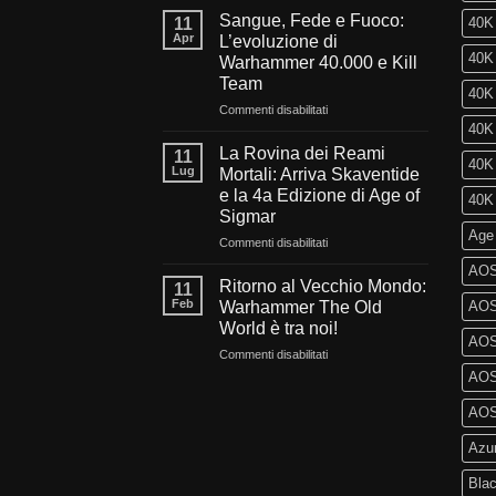
l’oscurità
Sangue, Fede e Fuoco:
11
40K 
del
Apr
L’evoluzione di
millennio:
40K 
Warhammer 40.000 e Kill
Cosa
Team
ci
40K
aspetta
su
Commenti disabilitati
nel
Sangue,
40K 
futuro
Fede
La Rovina dei Reami
11
40K 
di
e
Lug
Mortali: Arriva Skaventide
Warhammer
Fuoco:
e la 4a Edizione di Age of
40K 
40.000?
L’evoluzione
Sigmar
di
Age
Warhammer
su
Commenti disabilitati
40.000
La
AOS
e
Rovina
Ritorno al Vecchio Mondo:
11
Kill
dei
Feb
Warhammer The Old
AOS 
Team
Reami
World è tra noi!
Mortali:
AOS
su
Commenti disabilitati
Arriva
Ritorno
Skaventide
AOS 
al
e
Vecchio
la
AOS 
Mondo:
4a
Azu
Warhammer
Edizione
The
di
Blac
Old
Age