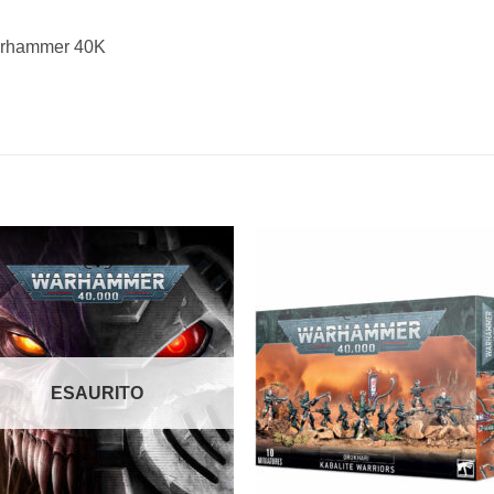
arhammer 40K
Aggiungi
Aggiu
alla lista
alla li
dei
dei
desideri
desid
ESAURITO