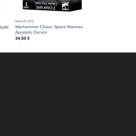
MINIATURE
Warhammer Chaos Space Marines:
aliti
Apostolo Oscuro
34,50
€