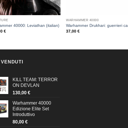
ATURE
WARHAMMER 40000
mmer 40000: Leviathan (italian)
Warhammer Drukhari: guerrieri cab
00
€
37,00
€
 VENDUTI
KILL TEAM: TERROR
ON DEVLAN
130,00
€
Warhammer 40000
Edizione Elite Set
Introduttivo
80,00
€