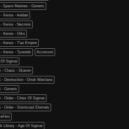
- Space Marines - Generic
- Xenos - Aeldari
 - Xenos - Necrons
- Xenos - Orks
- Xenos - T'au Empire
- Xenos - Tyranids
Accessori
 Of Sigmar
 - Chaos - Skaven
- Destruction - Orruk Warclans
 - Generic
- Order - Cities Of Sigmar
- Order - Stormcast Eternals
reFilm
k Library - Age Of Sigmar