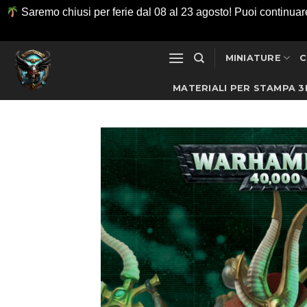
Saremo chiusi per ferie dal 08 al 23 agosto! Puoi continuare ad
Salta
MINIATURE
C
ai
contenuti
MATERIALI PER STAMPA 3