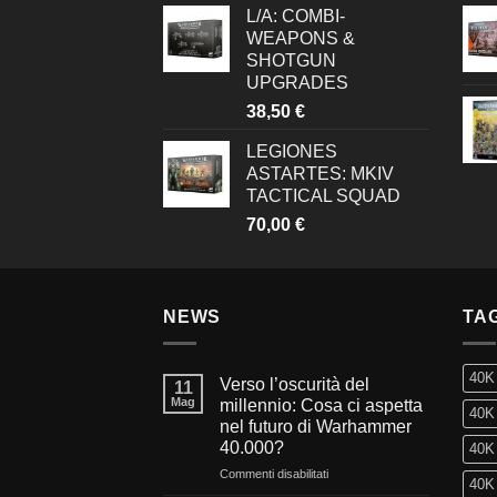
L/A: COMBI-
WEAPONS &
SHOTGUN
UPGRADES
38,50
€
LEGIONES
ASTARTES: MKIV
TACTICAL SQUAD
70,00
€
NEWS
TA
40K
Verso l’oscurità del
11
Mag
millennio: Cosa ci aspetta
40K 
nel futuro di Warhammer
40.000?
40K 
su
Commenti disabilitati
40K 
Verso