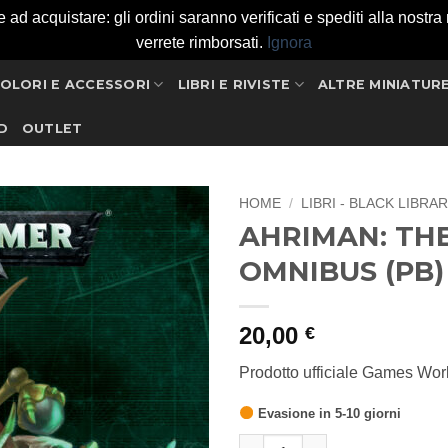
 acquistare: gli ordini saranno verificati e spediti alla nostra ri
verrete rimborsati.
Ignora
OLORI E ACCESSORI
LIBRI E RIVISTE
ALTRE MINIATUR
D
OUTLET
HOME
/
LIBRI - BLACK LIBRA
AHRIMAN: TH
Aggiungi
OMNIBUS (PB)
alla lista
dei
desideri
20,00
€
Prodotto ufficiale Games Wo
Evasione in 5-10 giorni
AHRIMAN: THE OMNIBUS (PB) 