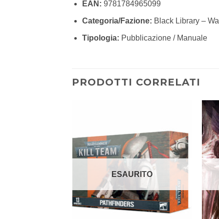
EAN:
9781784965099
Categoria/Fazione:
Black Library – W
Tipologia:
Pubblicazione / Manuale
PRODOTTI CORRELATI
Aggiungi
Aggiungi
alla lista
alla lista
dei
dei
desideri
desideri
ESAURITO