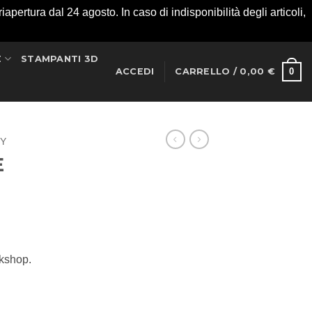
apertura dal 24 agosto. In caso di indisponibilità degli articoli,
E
STAMPANTI 3D
0
ACCEDI
CARRELLO /
0,00
€
RY
E
rkshop.
quantità