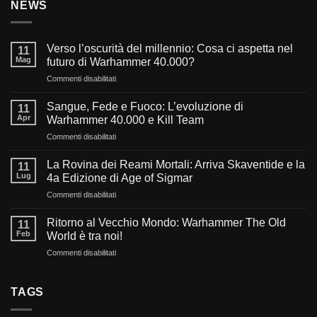
NEWS
Verso l’oscurità del millennio: Cosa ci aspetta nel
11
Mag
futuro di Warhammer 40.000?
su
Commenti disabilitati
Verso
l’oscurità
Sangue, Fede e Fuoco: L’evoluzione di
11
del
Apr
Warhammer 40.000 e Kill Team
millennio:
su
Commenti disabilitati
Cosa
Sangue,
ci
Fede
aspetta
La Rovina dei Reami Mortali: Arriva Skaventide e la
11
e
nel
Lug
4a Edizione di Age of Sigmar
Fuoco:
futuro
su
Commenti disabilitati
L’evoluzione
di
La
di
Warhammer
Rovina
Warhammer
Ritorno al Vecchio Mondo: Warhammer The Old
40.000?
11
dei
40.000
Feb
World è tra noi!
Reami
e
su
Commenti disabilitati
Mortali:
Kill
Ritorno
Arriva
Team
al
Skaventide
Vecchio
TAGS
e
Mondo:
la
Warhammer
4a