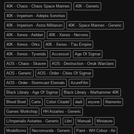
The
Edizione
40K - Chaos - Chaos Space Marines
40K - Generic
Old
di
World
Age
40K - Imperium - Adepta Sororitas
è
of
tra
Sigmar
40K - Imperium - Astra Militarum
40K - Space Marines - Generic
noi!
40K - Xenos - Aeldari
40K - Xenos - Necrons
40K - Xenos - Orks
40K - Xenos - T'au Empire
40K - Xenos - Tyranids
Accessori
Age Of Sigmar
AOS - Chaos - Skaven
AOS - Destruction - Orruk Warclans
AOS - Generic
AOS - Order - Cities Of Sigmar
AOS - Order - Stormcast Eternals
AzureFilm
Black Library - Age Of Sigmar
Black Library - Warhammer 40K
Blood Bowl
Carte
Colori Citadel
dadi
eryone
filamento
Games Workshop
HH Astartes - Generic
L/Imperialis Astartes - Generic
Libri
Manuali
Miniature
Modellismo
Necromunda - Generic
Paint - WH Colour - Air