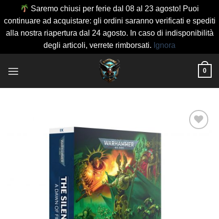
Saremo chiusi per ferie dal 08 al 23 agosto! Puoi
continuare ad acquistare: gli ordini saranno verificati e spediti
alla nostra riapertura dal 24 agosto. In caso di indisponibilità
degli articoli, verrete rimborsati.
Ignora
Salta
0
ai
contenuti
Aggiungi
alla lista
dei
desideri