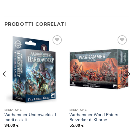
PRODOTTI CORRELATI
Aggiungi
Aggiungi
alla lista
alla lista
dei
dei
desideri
desideri
MINIATURE
MINIATURE
Warhammer Underworlds: I
Warhammer World Eaters:
morti esiliati
Berzerker di Khorne
34,00
€
55,00
€