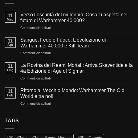
Verso l’oscurità del millennio: Cosa ci aspetta nel
11
Mag
futuro di Warhammer 40.000?
su
Commenti disabilitati
Verso
l’oscurità
Sangue, Fede e Fuoco: L’evoluzione di
11
del
Apr
Warhammer 40.000 e Kill Team
millennio:
su
Commenti disabilitati
Cosa
Sangue,
ci
Fede
aspetta
La Rovina dei Reami Mortali: Arriva Skaventide e la
11
e
nel
Lug
4a Edizione di Age of Sigmar
Fuoco:
futuro
su
Commenti disabilitati
L’evoluzione
di
La
di
Warhammer
Rovina
Warhammer
Ritorno al Vecchio Mondo: Warhammer The Old
40.000?
11
dei
40.000
Feb
World è tra noi!
Reami
e
su
Commenti disabilitati
Mortali:
Kill
Ritorno
Arriva
Team
al
Skaventide
Vecchio
TAGS
e
Mondo:
la
Warhammer
4a
The
Edizione
40K - Chaos - Chaos Space Marines
40K - Generic