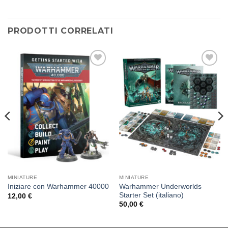
PRODOTTI CORRELATI
Aggiungi
Aggiungi
alla lista
alla lista
dei
dei
desideri
desideri
MINIATURE
MINIATURE
Warhammer Underworlds
Iniziare con Warhammer 40000
Starter Set (italiano)
12,00
€
50,00
€