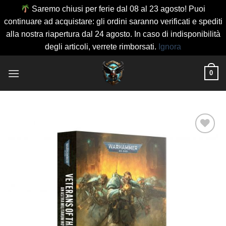
Saremo chiusi per ferie dal 08 al 23 agosto! Puoi
continuare ad acquistare: gli ordini saranno verificati e spediti
alla nostra riapertura dal 24 agosto. In caso di indisponibilità
degli articoli, verrete rimborsati.
Ignora
Salta
0
ai
contenuti
Aggiungi
alla lista
dei
desideri