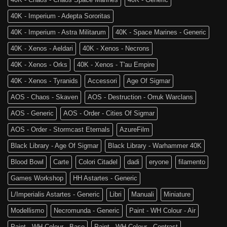
Old
di
World
Age
40K - Imperium - Adepta Sororitas
è
of
tra
Sigmar
40K - Imperium - Astra Militarum
40K - Space Marines - Generic
noi!
40K - Xenos - Aeldari
40K - Xenos - Necrons
40K - Xenos - Orks
40K - Xenos - T'au Empire
40K - Xenos - Tyranids
Accessori
Age Of Sigmar
AOS - Chaos - Skaven
AOS - Destruction - Orruk Warclans
AOS - Generic
AOS - Order - Cities Of Sigmar
AOS - Order - Stormcast Eternals
AzureFilm
Black Library - Age Of Sigmar
Black Library - Warhammer 40K
Blood Bowl
Carte
Colori Citadel
dadi
eryone
filamento
Games Workshop
HH Astartes - Generic
L/Imperialis Astartes - Generic
Libri
Manuali
Miniature
Modellismo
Necromunda - Generic
Paint - WH Colour - Air
Paint - WH Colour - Base
Paint - WH Colour - Contrast