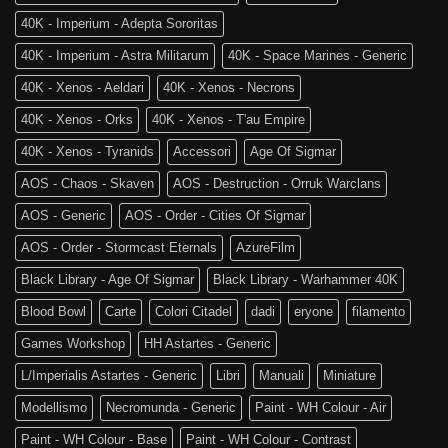
di
World
Age
40K - Imperium - Adepta Sororitas
è
of
tra
Sigmar
40K - Imperium - Astra Militarum
40K - Space Marines - Generic
noi!
40K - Xenos - Aeldari
40K - Xenos - Necrons
40K - Xenos - Orks
40K - Xenos - T'au Empire
40K - Xenos - Tyranids
Accessori
Age Of Sigmar
AOS - Chaos - Skaven
AOS - Destruction - Orruk Warclans
AOS - Generic
AOS - Order - Cities Of Sigmar
AOS - Order - Stormcast Eternals
AzureFilm
Black Library - Age Of Sigmar
Black Library - Warhammer 40K
Blood Bowl
Carte
Colori Citadel
dadi
eryone
filamento
Games Workshop
HH Astartes - Generic
L/Imperialis Astartes - Generic
Libri
Manuali
Miniature
Modellismo
Necromunda - Generic
Paint - WH Colour - Air
Paint - WH Colour - Base
Paint - WH Colour - Contrast