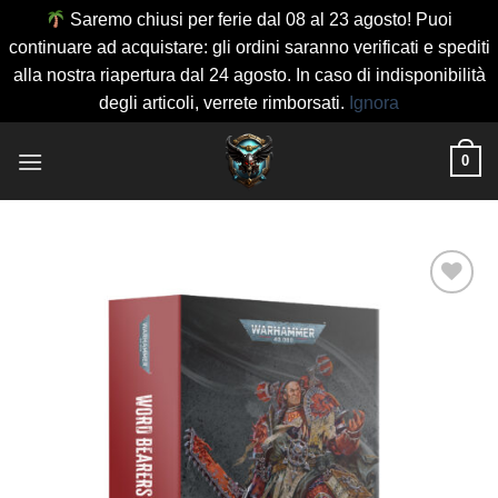
Saremo chiusi per ferie dal 08 al 23 agosto! Puoi
continuare ad acquistare: gli ordini saranno verificati e spediti
alla nostra riapertura dal 24 agosto. In caso di indisponibilità
degli articoli, verrete rimborsati.
Ignora
Salta
0
ai
contenuti
Aggiungi
alla lista
dei
desideri