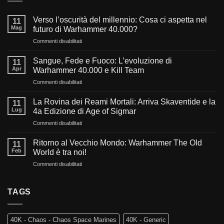
Verso l’oscurità del millennio: Cosa ci aspetta nel
11
Mag
futuro di Warhammer 40.000?
su
Commenti disabilitati
Verso
l’oscurità
Sangue, Fede e Fuoco: L’evoluzione di
11
del
Apr
Warhammer 40.000 e Kill Team
millennio:
su
Commenti disabilitati
Cosa
Sangue,
ci
Fede
aspetta
La Rovina dei Reami Mortali: Arriva Skaventide e la
11
e
nel
Lug
4a Edizione di Age of Sigmar
Fuoco:
futuro
su
Commenti disabilitati
L’evoluzione
di
La
di
Warhammer
Rovina
Warhammer
Ritorno al Vecchio Mondo: Warhammer The Old
40.000?
11
dei
40.000
Feb
World è tra noi!
Reami
e
su
Commenti disabilitati
Mortali:
Kill
Ritorno
Arriva
Team
al
Skaventide
Vecchio
TAGS
e
Mondo:
la
Warhammer
4a
The
Edizione
40K - Chaos - Chaos Space Marines
40K - Generic
Old