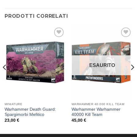
PRODOTTI CORRELATI
Aggiungi
Aggiungi
alla lista
alla lista
dei
dei
desideri
desideri
ESAURITO
MINIATURE
WARHAMMER 40.000 KILL TEAM
Warhammer Death Guard:
Warhammer Warhammer
Spargimorbi Mefitico
40000 Kill Team
23,00
€
45,00
€