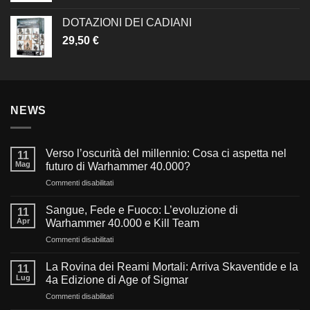
DOTAZIONI DEI CADIANI
29,50
€
NEWS
Verso l’oscurità del millennio: Cosa ci aspetta nel
11
Mag
futuro di Warhammer 40.000?
su
Commenti disabilitati
Verso
l’oscurità
Sangue, Fede e Fuoco: L’evoluzione di
11
del
Apr
Warhammer 40.000 e Kill Team
millennio:
su
Commenti disabilitati
Cosa
Sangue,
ci
Fede
aspetta
La Rovina dei Reami Mortali: Arriva Skaventide e la
11
e
nel
Lug
4a Edizione di Age of Sigmar
Fuoco:
futuro
su
Commenti disabilitati
L’evoluzione
di
La
di