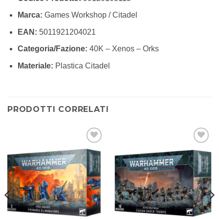
Marca:
Games Workshop / Citadel
EAN:
5011921204021
Categoria/Fazione:
40K – Xenos – Orks
Materiale:
Plastica Citadel
PRODOTTI CORRELATI
Aggiungi
Aggiungi
alla lista
alla lista
dei
dei
desideri
desideri