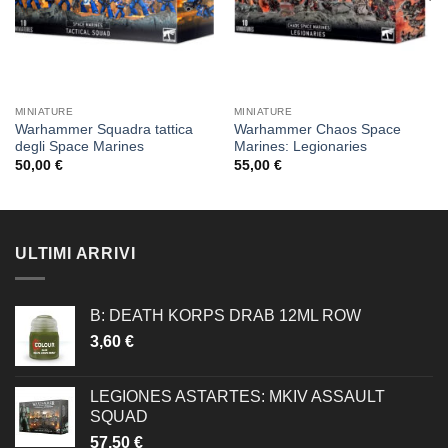
MINIATURE
MINIATURE
Warhammer Squadra tattica
Warhammer Chaos Space
degli Space Marines
Marines: Legionaries
50,00
€
55,00
€
ULTIMI ARRIVI
B: DEATH KORPS DRAB 12ML ROW
3,60
€
LEGIONES ASTARTES: MKIV ASSAULT
SQUAD
57,50
€