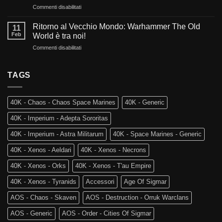
futuro
su
Commenti disabilitati
L’evoluzione
di
La
di
Warhammer
Rovina
Warhammer
Ritorno al Vecchio Mondo: Warhammer The Old
40.000?
11
dei
40.000
Feb
World è tra noi!
Reami
e
su
Commenti disabilitati
Mortali:
Kill
Ritorno
Arriva
Team
al
Skaventide
Vecchio
TAGS
e
Mondo:
la
Warhammer
4a
The
Edizione
40K - Chaos - Chaos Space Marines
40K - Generic
Old
di
World
Age
40K - Imperium - Adepta Sororitas
è
of
tra
Sigmar
40K - Imperium - Astra Militarum
40K - Space Marines - Generic
noi!
40K - Xenos - Aeldari
40K - Xenos - Necrons
40K - Xenos - Orks
40K - Xenos - T'au Empire
40K - Xenos - Tyranids
Accessori
Age Of Sigmar
AOS - Chaos - Skaven
AOS - Destruction - Orruk Warclans
AOS - Generic
AOS - Order - Cities Of Sigmar