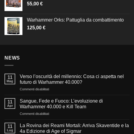
55,00
€
Warhammer Orks: Pattuglia da combattimento
125,00
€
NEWS
Verso l’oscurità del millennio: Cosa ci aspetta nel
11
Mag
futuro di Warhammer 40.000?
su
Commenti disabilitati
Verso
l’oscurità
Sangue, Fede e Fuoco: L’evoluzione di
11
del
Apr
Warhammer 40.000 e Kill Team
millennio:
su
Commenti disabilitati
Cosa
Sangue,
ci
Fede
aspetta
La Rovina dei Reami Mortali: Arriva Skaventide e la
11
e
nel
Lug
4a Edizione di Age of Sigmar
Fuoco: