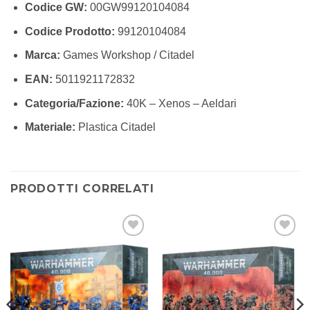
Codice GW:
00GW99120104084
Codice Prodotto:
99120104084
Marca:
Games Workshop / Citadel
EAN:
5011921172832
Categoria/Fazione:
40K – Xenos – Aeldari
Materiale:
Plastica Citadel
PRODOTTI CORRELATI
Aggiungi
Aggiungi
alla lista
alla lista
dei
dei
desideri
desideri