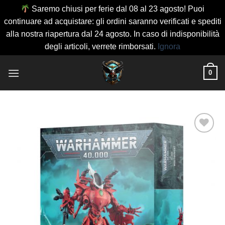
Saremo chiusi per ferie dal 08 al 23 agosto! Puoi
continuare ad acquistare: gli ordini saranno verificati e spediti
alla nostra riapertura dal 24 agosto. In caso di indisponibilità
degli articoli, verrete rimborsati.
Ignora
Salta
0
ai
contenuti
Aggiungi
alla lista
dei
desideri