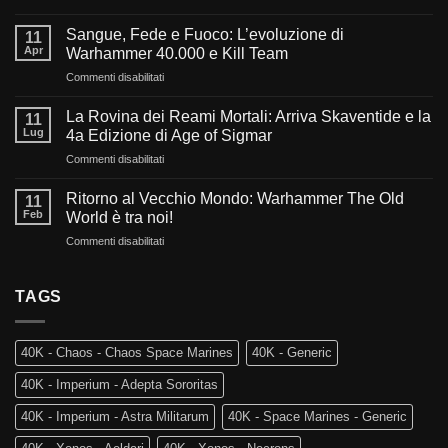
Verso
l’oscurità
Sangue, Fede e Fuoco: L’evoluzione di
11
del
Apr
Warhammer 40.000 e Kill Team
millennio:
su
Commenti disabilitati
Cosa
Sangue,
ci
Fede
aspetta
La Rovina dei Reami Mortali: Arriva Skaventide e la
11
e
nel
Lug
4a Edizione di Age of Sigmar
Fuoco:
futuro
su
Commenti disabilitati
L’evoluzione
di
La
di
Warhammer
Rovina
Warhammer
Ritorno al Vecchio Mondo: Warhammer The Old
40.000?
11
dei
40.000
Feb
World è tra noi!
Reami
e
su
Commenti disabilitati
Mortali:
Kill
Ritorno
Arriva
Team
al
Skaventide
Vecchio
TAGS
e
Mondo:
la
Warhammer
4a
The
Edizione
40K - Chaos - Chaos Space Marines
40K - Generic
Old
di
World
Age
40K - Imperium - Adepta Sororitas
è
of
tra
Sigmar
40K - Imperium - Astra Militarum
40K - Space Marines - Generic
noi!