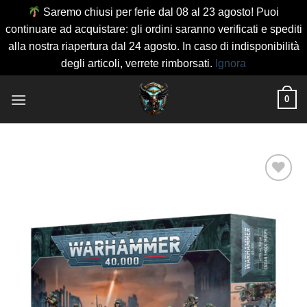
Saremo chiusi per ferie dal 08 al 23 agosto! Puoi
continuare ad acquistare: gli ordini saranno verificati e spediti
alla nostra riapertura dal 24 agosto. In caso di indisponibilità
degli articoli, verrete rimborsati.
Ignora
Salta
0
ai
contenuti
Aggiungi
alla lista
dei
desideri