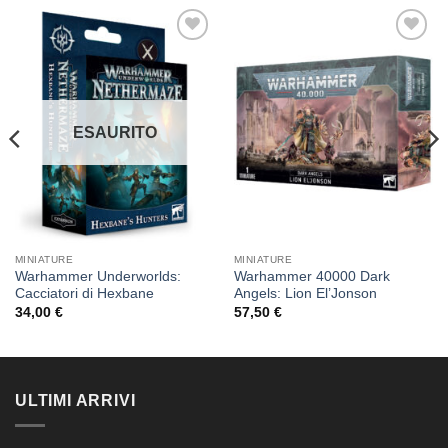
Aggiungi
Aggiungi
alla lista
alla lista
dei
dei
desideri
desideri
ESAURITO
MINIATURE
MINIATURE
Warhammer Underworlds:
Warhammer 40000 Dark
Cacciatori di Hexbane
Angels: Lion El’Jonson
34,00
€
57,50
€
ULTIMI ARRIVI