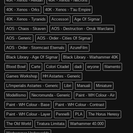
40K - Xenos - Aeldari
40K - Xenos - Necrons
40K - Xenos - Orks
40K - Xenos - T'au Empire
40K - Xenos - Tyranids
Accessori
Age Of Sigmar
AOS - Chaos - Skaven
AOS - Destruction - Orruk Warclans
AOS - Generic
AOS - Order - Cities Of Sigmar
AOS - Order - Stormcast Eternals
AzureFilm
Black Library - Age Of Sigmar
Black Library - Warhammer 40K
Blood Bowl
Carte
Colori Citadel
dadi
eryone
filamento
Games Workshop
HH Astartes - Generic
L/Imperialis Astartes - Generic
Libri
Manuali
Miniature
Modellismo
Necromunda - Generic
Paint - WH Colour - Air
Paint - WH Colour - Base
Paint - WH Colour - Contrast
Paint - WH Colour - Layer
Pennelli
PLA
The Horus Heresy
The Old World
Tiratura Limitata
Warhammer 40.000