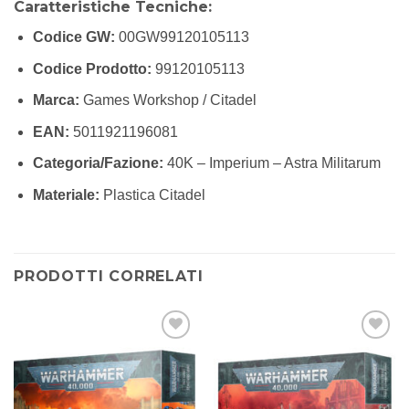
Caratteristiche Tecniche:
Codice GW:
00GW99120105113
Codice Prodotto:
99120105113
Marca:
Games Workshop / Citadel
EAN:
5011921196081
Categoria/Fazione:
40K – Imperium – Astra Militarum
Materiale:
Plastica Citadel
PRODOTTI CORRELATI
Aggiungi
Aggiungi
alla lista
alla lista
dei
dei
desideri
desideri