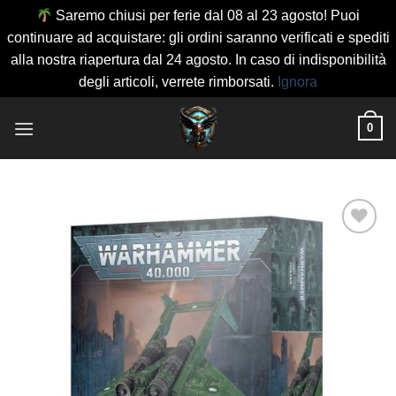
Saremo chiusi per ferie dal 08 al 23 agosto! Puoi
continuare ad acquistare: gli ordini saranno verificati e spediti
alla nostra riapertura dal 24 agosto. In caso di indisponibilità
degli articoli, verrete rimborsati.
Ignora
Salta
0
ai
contenuti
Aggiungi
alla lista
dei
desideri