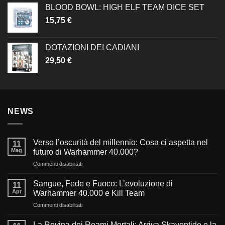
BLOOD BOWL: HIGH ELF TEAM DICE SET
15,75
€
DOTAZIONI DEI CADIANI
29,50
€
NEWS
Verso l’oscurità del millennio: Cosa ci aspetta nel
11
Mag
futuro di Warhammer 40.000?
su
Commenti disabilitati
Verso
l’oscurità
Sangue, Fede e Fuoco: L’evoluzione di
11
del
Apr
Warhammer 40.000 e Kill Team
millennio:
su
Commenti disabilitati
Cosa
Sangue,
ci
Fede
aspetta
La Rovina dei Reami Mortali: Arriva Skaventide e la