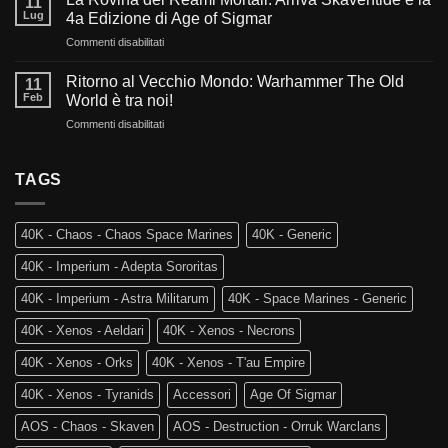
11
e
nel
Lug
4a Edizione di Age of Sigmar
Fuoco:
futuro
su
Commenti disabilitati
L’evoluzione
di
La
di
Warhammer
Rovina
Warhammer
Ritorno al Vecchio Mondo: Warhammer The Old
40.000?
11
dei
40.000
Feb
World è tra noi!
Reami
e
su
Commenti disabilitati
Mortali:
Kill
Ritorno
Arriva
Team
al
Skaventide
Vecchio
TAGS
e
Mondo:
la
Warhammer
4a
The
Edizione
40K - Chaos - Chaos Space Marines
40K - Generic
Old
di
World
Age
40K - Imperium - Adepta Sororitas
è
of
tra
Sigmar
40K - Imperium - Astra Militarum
40K - Space Marines - Generic
noi!
40K - Xenos - Aeldari
40K - Xenos - Necrons
40K - Xenos - Orks
40K - Xenos - T'au Empire
40K - Xenos - Tyranids
Accessori
Age Of Sigmar
AOS - Chaos - Skaven
AOS - Destruction - Orruk Warclans