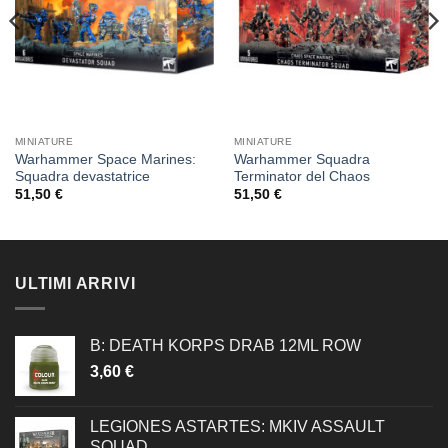
MINIATURE
MINIATURE
Warhammer Space Marines:
Warhammer Squadra
Squadra devastatrice
Terminator del Chaos
51,50
€
51,50
€
ULTIMI ARRIVI
B: DEATH KORPS DRAB 12ML ROW
3,60
€
LEGIONES ASTARTES: MKIV ASSAULT
SQUAD