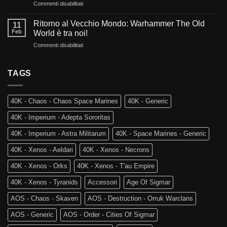
su
Commenti disabilitati
L’evoluzione
di
La
di
Warhammer
Rovina
Warhammer
Ritorno al Vecchio Mondo: Warhammer The Old
40.000?
11
dei
40.000
Feb
World è tra noi!
Reami
e
su
Commenti disabilitati
Mortali:
Kill
Ritorno
Arriva
Team
al
Skaventide
Vecchio
TAGS
e
Mondo:
la
Warhammer
4a
The
Edizione
40K - Chaos - Chaos Space Marines
40K - Generic
Old
di
World
Age
40K - Imperium - Adepta Sororitas
è
of
tra
Sigmar
40K - Imperium - Astra Militarum
40K - Space Marines - Generic
noi!
40K - Xenos - Aeldari
40K - Xenos - Necrons
40K - Xenos - Orks
40K - Xenos - T'au Empire
40K - Xenos - Tyranids
Accessori
Age Of Sigmar
AOS - Chaos - Skaven
AOS - Destruction - Orruk Warclans
AOS - Generic
AOS - Order - Cities Of Sigmar