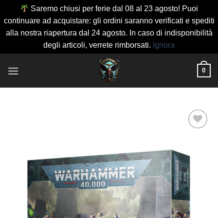
Saremo chiusi per ferie dal 08 al 23 agosto! Puoi
continuare ad acquistare: gli ordini saranno verificati e spediti
alla nostra riapertura dal 24 agosto. In caso di indisponibilità
degli articoli, verrete rimborsati.
Ignora
Salta
0
ai
contenuti
Aggiungi
alla lista
dei
desideri