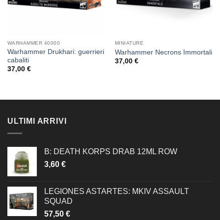
WARHAMMER 40000
MINIATURE
Warhammer Drukhari: guerrieri
Warhammer Necrons Immortali
cabaliti
37,00
€
37,00
€
ULTIMI ARRIVI
B: DEATH KORPS DRAB 12ML ROW
3,60
€
LEGIONES ASTARTES: MKIV ASSAULT
SQUAD
57,50
€