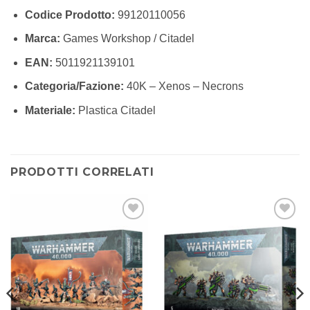
Codice Prodotto:
99120110056
Marca:
Games Workshop / Citadel
EAN:
5011921139101
Categoria/Fazione:
40K – Xenos – Necrons
Materiale:
Plastica Citadel
PRODOTTI CORRELATI
Aggiungi
Aggiungi
alla lista
alla lista
dei
dei
desideri
desideri