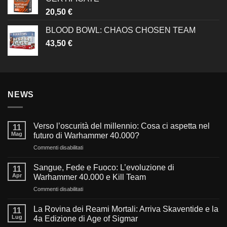
20,50
€
BLOOD BOWL: CHAOS CHOSEN TEAM
43,50
€
NEWS
Verso l’oscurità del millennio: Cosa ci aspetta nel
11
Mag
futuro di Warhammer 40.000?
su
Commenti disabilitati
Verso
l’oscurità
Sangue, Fede e Fuoco: L’evoluzione di
11
del
Apr
Warhammer 40.000 e Kill Team
millennio:
su
Commenti disabilitati
Cosa
Sangue,
ci
Fede
aspetta
La Rovina dei Reami Mortali: Arriva Skaventide e la
11
e
nel
Lug
4a Edizione di Age of Sigmar
Fuoco:
futuro