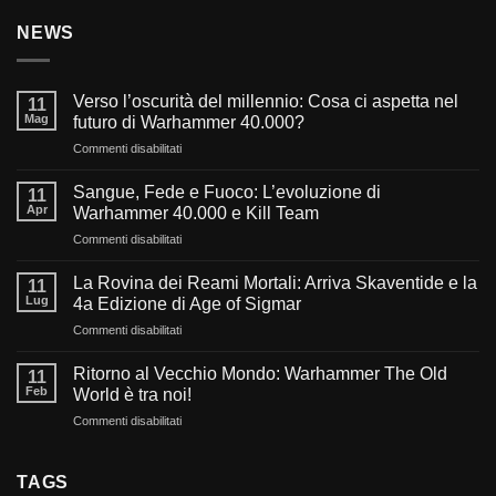
NEWS
Verso l’oscurità del millennio: Cosa ci aspetta nel
11
Mag
futuro di Warhammer 40.000?
su
Commenti disabilitati
Verso
l’oscurità
Sangue, Fede e Fuoco: L’evoluzione di
11
del
Apr
Warhammer 40.000 e Kill Team
millennio:
su
Commenti disabilitati
Cosa
Sangue,
ci
Fede
aspetta
La Rovina dei Reami Mortali: Arriva Skaventide e la
11
e
nel
Lug
4a Edizione di Age of Sigmar
Fuoco:
futuro
su
Commenti disabilitati
L’evoluzione
di
La
di
Warhammer
Rovina
Warhammer
Ritorno al Vecchio Mondo: Warhammer The Old
40.000?
11
dei
40.000
Feb
World è tra noi!
Reami
e
su
Commenti disabilitati
Mortali:
Kill
Ritorno
Arriva
Team
al
Skaventide
Vecchio
TAGS
e
Mondo: