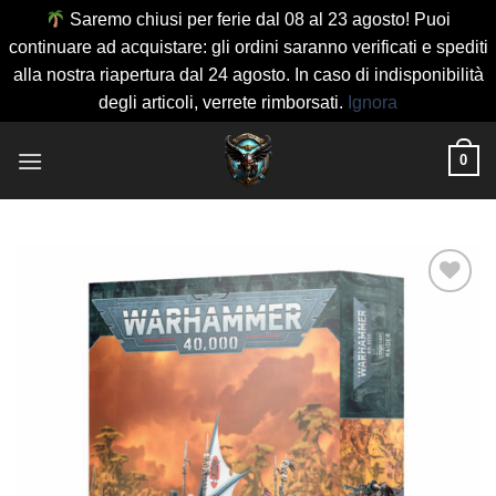
Saremo chiusi per ferie dal 08 al 23 agosto! Puoi
continuare ad acquistare: gli ordini saranno verificati e spediti
alla nostra riapertura dal 24 agosto. In caso di indisponibilità
degli articoli, verrete rimborsati.
Ignora
Salta
0
ai
contenuti
Aggiungi
alla lista
dei
desideri