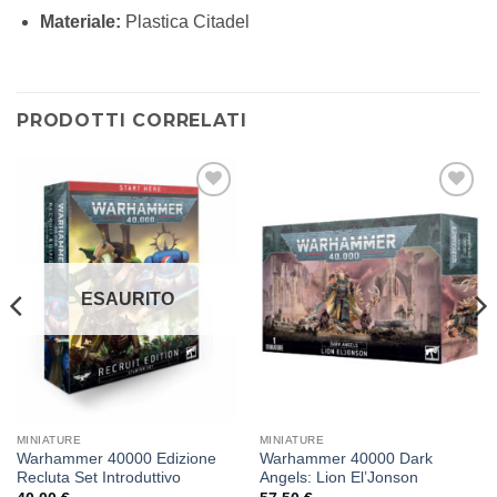
Materiale:
Plastica Citadel
PRODOTTI CORRELATI
Aggiungi
Aggiungi
alla lista
alla lista
dei
dei
desideri
desideri
ESAURITO
MINIATURE
MINIATURE
Warhammer 40000 Edizione
Warhammer 40000 Dark
Recluta Set Introduttivo
Angels: Lion El’Jonson