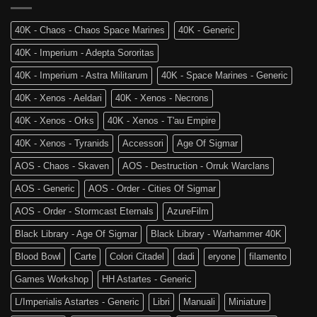
la
Warhammer
4a
The
Edizione
40K - Chaos - Chaos Space Marines
40K - Generic
Old
di
World
Age
40K - Imperium - Adepta Sororitas
è
of
tra
Sigmar
40K - Imperium - Astra Militarum
40K - Space Marines - Generic
noi!
40K - Xenos - Aeldari
40K - Xenos - Necrons
40K - Xenos - Orks
40K - Xenos - T'au Empire
40K - Xenos - Tyranids
Accessori
Age Of Sigmar
AOS - Chaos - Skaven
AOS - Destruction - Orruk Warclans
AOS - Generic
AOS - Order - Cities Of Sigmar
AOS - Order - Stormcast Eternals
AzureFilm
Black Library - Age Of Sigmar
Black Library - Warhammer 40K
Blood Bowl
Carte
Colori Citadel
dadi
eryone
filamento
Games Workshop
HH Astartes - Generic
L/Imperialis Astartes - Generic
Libri
Manuali
Miniature