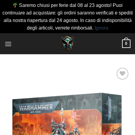
Saremo chiusi per ferie dal 08 al 23 agosto! Puoi
continuare ad acquistare: gli ordini saranno verificati e spediti
alla nostra riapertura dal 24 agosto. In caso di indisponibilità
degli articoli, verrete rimborsati.
Ignora
Salta
0
ai
contenuti
Aggiungi
alla lista
dei
desideri