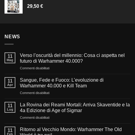
29,50
€
NEWS
Verso l’oscurità del millennio: Cosa ci aspetta nel
11
Mag
futuro di Warhammer 40.000?
su
Commenti disabilitati
Verso
l’oscurità
Sangue, Fede e Fuoco: L’evoluzione di
11
del
Apr
Warhammer 40.000 e Kill Team
millennio:
su
Commenti disabilitati
Cosa
Sangue,
ci
Fede
aspetta
La Rovina dei Reami Mortali: Arriva Skaventide e la
11
e
nel
Lug
4a Edizione di Age of Sigmar
Fuoco:
futuro
su
Commenti disabilitati
L’evoluzione
di
La
di
Warhammer
Rovina
Warhammer
Ritorno al Vecchio Mondo: Warhammer The Old
40.000?
11
dei
40.000
Feb