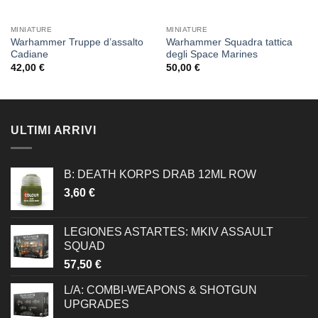
MINIATURE
MINIATURE
Warhammer Truppe d’assalto
Warhammer Squadra tattica
Cadiane
degli Space Marines
42,00
€
50,00
€
ULTIMI ARRIVI
B: DEATH KORPS DRAB 12ML ROW
3,60
€
LEGIONES ASTARTES: MKIV ASSAULT
SQUAD
57,50
€
L/A: COMBI-WEAPONS & SHOTGUN
UPGRADES