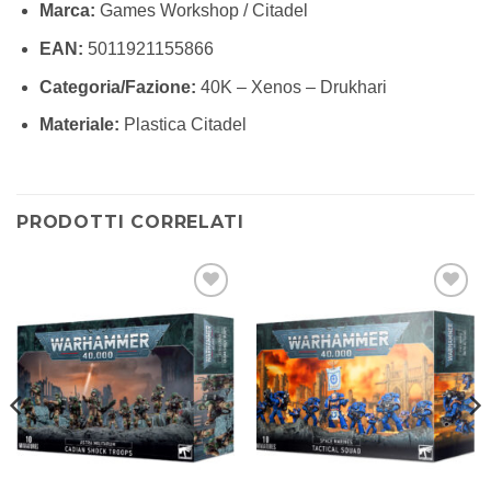
Marca:
Games Workshop / Citadel
EAN:
5011921155866
Categoria/Fazione:
40K – Xenos – Drukhari
Materiale:
Plastica Citadel
PRODOTTI CORRELATI
Aggiungi
Aggiungi
alla lista
alla lista
dei
dei
desideri
desideri