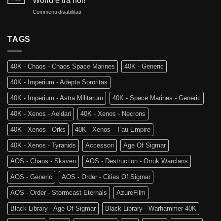
World è tra noi!
Reami
e
su
Commenti disabilitati
Mortali:
Kill
Ritorno
Arriva
Team
al
Skaventide
Vecchio
TAGS
e
Mondo:
la
Warhammer
4a
The
Edizione
40K - Chaos - Chaos Space Marines
40K - Generic
Old
di
World
Age
40K - Imperium - Adepta Sororitas
è
of
tra
Sigmar
40K - Imperium - Astra Militarum
40K - Space Marines - Generic
noi!
40K - Xenos - Aeldari
40K - Xenos - Necrons
40K - Xenos - Orks
40K - Xenos - T'au Empire
40K - Xenos - Tyranids
Accessori
Age Of Sigmar
AOS - Chaos - Skaven
AOS - Destruction - Orruk Warclans
AOS - Generic
AOS - Order - Cities Of Sigmar
AOS - Order - Stormcast Eternals
AzureFilm
Black Library - Age Of Sigmar
Black Library - Warhammer 40K