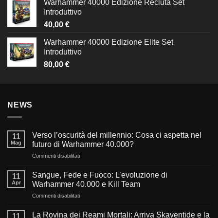
Warhammer 40000 Edizione Recluta Set
Introduttivo
40,00
€
Warhammer 40000 Edizione Elite Set
Introduttivo
80,00
€
NEWS
Verso l’oscurità del millennio: Cosa ci aspetta nel
11
Mag
futuro di Warhammer 40.000?
su
Commenti disabilitati
Verso
l’oscurità
Sangue, Fede e Fuoco: L’evoluzione di
11
del
Apr
Warhammer 40.000 e Kill Team
millennio:
su
Commenti disabilitati
Cosa
Sangue,
ci
Fede
aspetta
La Rovina dei Reami Mortali: Arriva Skaventide e la
11