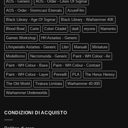
AOS - Generic
AOS - Order - Cities Of Sigmar
AOS - Order - Stormcast Eternals
AzureFilm
Black Library - Age Of Sigmar
Black Library - Warhammer 40K
Blood Bowl
Carte
Colori Citadel
dadi
eryone
filamento
Games Workshop
HH Astartes - Generic
L/Imperialis Astartes - Generic
Libri
Manuali
Miniature
Modellismo
Necromunda - Generic
Paint - WH Colour - Air
Paint - WH Colour - Base
Paint - WH Colour - Contrast
Paint - WH Colour - Layer
Pennelli
PLA
The Horus Heresy
The Old World
Tiratura Limitata
Warhammer 40.000
Warhammer Underworlds
CONDIZIONI DI ACQUISTO