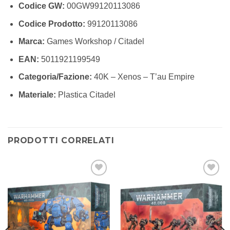
Codice GW:
00GW99120113086
Codice Prodotto:
99120113086
Marca:
Games Workshop / Citadel
EAN:
5011921199549
Categoria/Fazione:
40K – Xenos – T’au Empire
Materiale:
Plastica Citadel
PRODOTTI CORRELATI
Aggiungi
Aggiungi
alla lista
alla lista
dei
dei
desideri
desideri