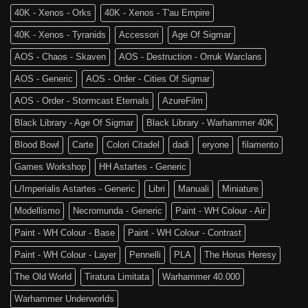
40K - Xenos - Orks
40K - Xenos - T'au Empire
40K - Xenos - Tyranids
Accessori
Age Of Sigmar
AOS - Chaos - Skaven
AOS - Destruction - Orruk Warclans
AOS - Generic
AOS - Order - Cities Of Sigmar
AOS - Order - Stormcast Eternals
AzureFilm
Black Library - Age Of Sigmar
Black Library - Warhammer 40K
Blood Bowl
Carte
Colori Citadel
dadi
eryone
filamento
Games Workshop
HH Astartes - Generic
L/Imperialis Astartes - Generic
Libri
Manuali
Miniature
Modellismo
Necromunda - Generic
Paint - WH Colour - Air
Paint - WH Colour - Base
Paint - WH Colour - Contrast
Paint - WH Colour - Layer
Pennelli
PLA
The Horus Heresy
The Old World
Tiratura Limitata
Warhammer 40.000
Warhammer Underworlds