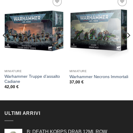
Aggiungi
Aggiungi
alla lista
alla lista
dei
dei
desideri
desideri
MINIATURE
MINIATURE
Warhammer Truppe d’assalto
Warhammer Necrons Immortali
Cadiane
37,00
€
42,00
€
ULTIMI ARRIVI
B: DEATH KORPS DRAB 12ML ROW