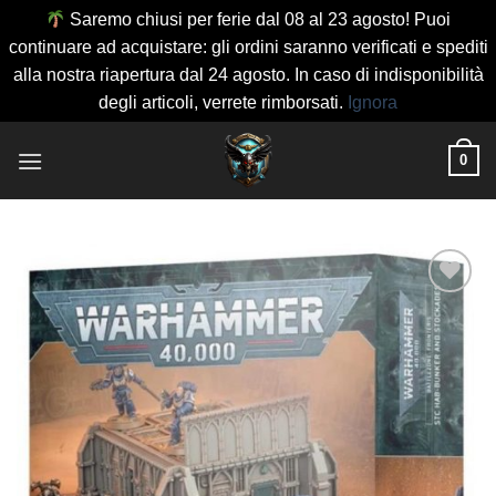
Saremo chiusi per ferie dal 08 al 23 agosto! Puoi
continuare ad acquistare: gli ordini saranno verificati e spediti
alla nostra riapertura dal 24 agosto. In caso di indisponibilità
degli articoli, verrete rimborsati.
Ignora
Salta
0
ai
contenuti
Aggiungi
alla lista
dei
desideri