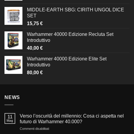
MIDDLE-EARTH SBG: CIRITH UNGOL DICE
SET
15,75
€
Warhammer 40000 Edizione Recluta Set
Introduttivo
40,00
€
Warhammer 40000 Edizione Elite Set
Introduttivo
80,00
€
NEWS
Verso l’oscurità del millennio: Cosa ci aspetta nel
11
Mag
futuro di Warhammer 40.000?
su
Commenti disabilitati
Verso