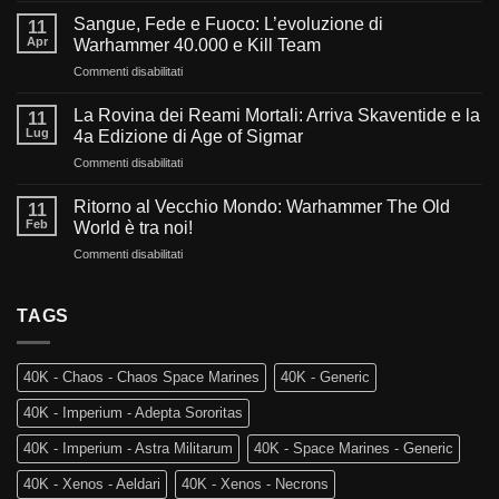
l’oscurità
Sangue, Fede e Fuoco: L’evoluzione di
11
del
Apr
Warhammer 40.000 e Kill Team
millennio:
su
Commenti disabilitati
Cosa
Sangue,
ci
Fede
aspetta
La Rovina dei Reami Mortali: Arriva Skaventide e la
11
e
nel
Lug
4a Edizione di Age of Sigmar
Fuoco:
futuro
su
Commenti disabilitati
L’evoluzione
di
La
di
Warhammer
Rovina
Warhammer
Ritorno al Vecchio Mondo: Warhammer The Old
40.000?
11
dei
40.000
Feb
World è tra noi!
Reami
e
su
Commenti disabilitati
Mortali:
Kill
Ritorno
Arriva
Team
al
Skaventide
Vecchio
TAGS
e
Mondo:
la
Warhammer
4a
The
Edizione
40K - Chaos - Chaos Space Marines
40K - Generic
Old
di
World
Age
40K - Imperium - Adepta Sororitas
è
of
tra
Sigmar
40K - Imperium - Astra Militarum
40K - Space Marines - Generic
noi!
40K - Xenos - Aeldari
40K - Xenos - Necrons