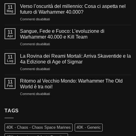
Verso l’oscurità del millennio: Cosa ci aspetta nel
11
Mag
futuro di Warhammer 40.000?
su
Commenti disabilitati
Verso
l’oscurità
Sangue, Fede e Fuoco: L’evoluzione di
11
del
Apr
Warhammer 40.000 e Kill Team
millennio:
su
Commenti disabilitati
Cosa
Sangue,
ci
Fede
aspetta
La Rovina dei Reami Mortali: Arriva Skaventide e la
11
e
nel
Lug
4a Edizione di Age of Sigmar
Fuoco:
futuro
su
Commenti disabilitati
L’evoluzione
di
La
di
Warhammer
Rovina
Warhammer
Ritorno al Vecchio Mondo: Warhammer The Old
40.000?
11
dei
40.000
Feb
World è tra noi!
Reami
e
su
Commenti disabilitati
Mortali:
Kill
Ritorno
Arriva
Team
al
Skaventide
Vecchio
TAGS
e
Mondo:
la
Warhammer
4a
The
Edizione
40K - Chaos - Chaos Space Marines
40K - Generic
Old
di
World
Age