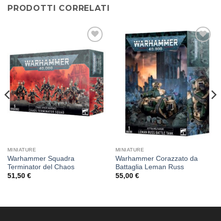
PRODOTTI CORRELATI
Aggiungi
Aggiungi
alla lista
alla lista
dei
dei
desideri
desideri
MINIATURE
MINIATURE
Warhammer Squadra
Warhammer Corazzato da
Terminator del Chaos
Battaglia Leman Russ
51,50
€
55,00
€