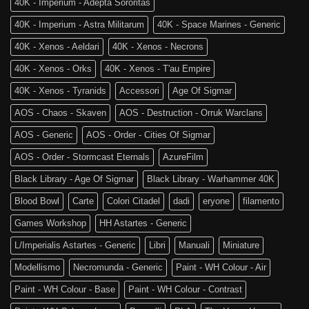
40K - Imperium - Adepta Sororitas
è
of
tra
Sigmar
40K - Imperium - Astra Militarum
40K - Space Marines - Generic
noi!
40K - Xenos - Aeldari
40K - Xenos - Necrons
40K - Xenos - Orks
40K - Xenos - T'au Empire
40K - Xenos - Tyranids
Accessori
Age Of Sigmar
AOS - Chaos - Skaven
AOS - Destruction - Orruk Warclans
AOS - Generic
AOS - Order - Cities Of Sigmar
AOS - Order - Stormcast Eternals
AzureFilm
Black Library - Age Of Sigmar
Black Library - Warhammer 40K
Blood Bowl
Carte
Colori Citadel
dadi
eryone
filamento
Games Workshop
HH Astartes - Generic
L/Imperialis Astartes - Generic
Libri
Manuali
Miniature
Modellismo
Necromunda - Generic
Paint - WH Colour - Air
Paint - WH Colour - Base
Paint - WH Colour - Contrast