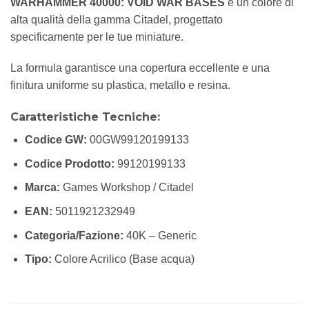
WARHAMMER 40000: VOID WAR BASES
è un colore di
alta qualità della gamma Citadel, progettato
specificamente per le tue miniature.
La formula garantisce una copertura eccellente e una
finitura uniforme su plastica, metallo e resina.
Caratteristiche Tecniche:
Codice GW:
00GW99120199133
Codice Prodotto:
99120199133
Marca:
Games Workshop / Citadel
EAN:
5011921232949
Categoria/Fazione:
40K – Generic
Tipo:
Colore Acrilico (Base acqua)