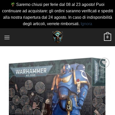
Saremo chiusi per ferie dal 08 al 23 agosto! Puoi
continuare ad acquistare: gli ordini saranno verificati e spediti
alla nostra riapertura dal 24 agosto. In caso di indisponibilità
degli articoli, verrete rimborsati.
Ignora
Salta
0
ai
contenuti
Aggiungi
alla lista
dei
desideri