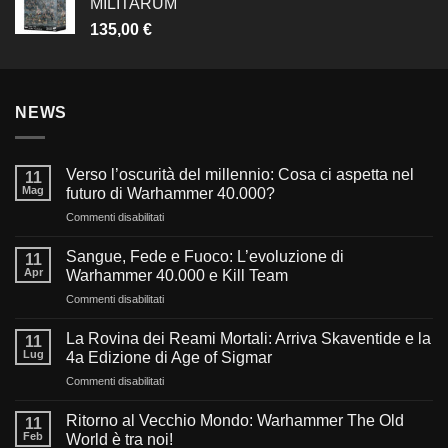
MILITARUM
135,00
€
NEWS
Verso l’oscurità del millennio: Cosa ci aspetta nel
11
Mag
futuro di Warhammer 40.000?
su
Commenti disabilitati
Verso
l’oscurità
Sangue, Fede e Fuoco: L’evoluzione di
11
del
Apr
Warhammer 40.000 e Kill Team
millennio:
su
Commenti disabilitati
Cosa
Sangue,
ci
Fede
aspetta
La Rovina dei Reami Mortali: Arriva Skaventide e la
11
e
nel
Lug
4a Edizione di Age of Sigmar
Fuoco:
futuro
su
Commenti disabilitati
L’evoluzione
di
La
di
Warhammer
Rovina
Warhammer
Ritorno al Vecchio Mondo: Warhammer The Old
40.000?
11
dei
40.000
Feb
World è tra noi!
Reami