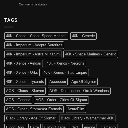
e
su
Commenti disabilitati
Mortali:
Kill
Ritorno
Arriva
Team
al
Skaventide
Vecchio
TAGS
e
Mondo:
la
Warhammer
4a
The
Edizione
40K - Chaos - Chaos Space Marines
40K - Generic
Old
di
World
Age
40K - Imperium - Adepta Sororitas
è
of
tra
Sigmar
40K - Imperium - Astra Militarum
40K - Space Marines - Generic
noi!
40K - Xenos - Aeldari
40K - Xenos - Necrons
40K - Xenos - Orks
40K - Xenos - T'au Empire
40K - Xenos - Tyranids
Accessori
Age Of Sigmar
AOS - Chaos - Skaven
AOS - Destruction - Orruk Warclans
AOS - Generic
AOS - Order - Cities Of Sigmar
AOS - Order - Stormcast Eternals
AzureFilm
Black Library - Age Of Sigmar
Black Library - Warhammer 40K
Blood Bowl
Carte
Colori Citadel
dadi
eryone
filamento