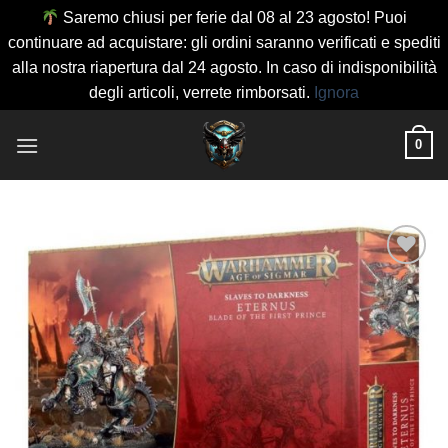
Saremo chiusi per ferie dal 08 al 23 agosto! Puoi
continuare ad acquistare: gli ordini saranno verificati e spediti
alla nostra riapertura dal 24 agosto. In caso di indisponibilità
degli articoli, verrete rimborsati.
Ignora
Salta
0
ai
contenuti
Aggiungi
alla lista
dei
desideri