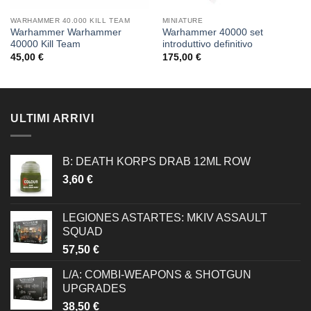
WARHAMMER 40.000 KILL TEAM
MINIATURE
Warhammer Warhammer
Warhammer 40000 set
40000 Kill Team
introduttivo definitivo
45,00
€
175,00
€
ULTIMI ARRIVI
B: DEATH KORPS DRAB 12ML ROW
3,60
€
LEGIONES ASTARTES: MKIV ASSAULT
SQUAD
57,50
€
L/A: COMBI-WEAPONS & SHOTGUN
UPGRADES
38,50
€