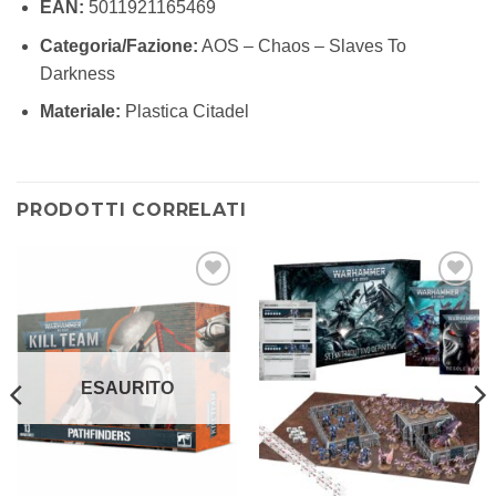
EAN:
5011921165469
Categoria/Fazione:
AOS – Chaos – Slaves To
Darkness
Materiale:
Plastica Citadel
PRODOTTI CORRELATI
Aggiungi
Aggiungi
alla lista
alla lista
dei
dei
desideri
desideri
ESAURITO