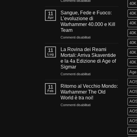
su
Commenti disabilitati
40K 
Verso
l’oscurità
Sangue, Fede e Fuoco:
11
40K 
del
Apr
L’evoluzione di
millennio:
40K 
Warhammer 40.000 e Kill
Cosa
Team
ci
40K
aspetta
su
Commenti disabilitati
nel
Sangue,
40K 
futuro
Fede
La Rovina dei Reami
11
40K 
di
e
Lug
Mortali: Arriva Skaventide
Warhammer
Fuoco:
e la 4a Edizione di Age of
40K 
40.000?
L’evoluzione
Sigmar
di
Age
Warhammer
su
Commenti disabilitati
40.000
La
AOS
e
Rovina
Ritorno al Vecchio Mondo:
11
Kill
dei
Feb
Warhammer The Old
AOS 
Team
Reami
World è tra noi!
Mortali:
AOS
su
Commenti disabilitati
Arriva
Ritorno
Skaventide
AOS 
al
e
Vecchio
la
AOS 
Mondo:
4a
Azu
Warhammer
Edizione
The
di