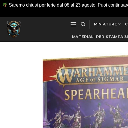
Saremo chiusi per ferie dal 08 al 23 agosto! Puoi continuare ad
Salta
MINIATURE
C
ai
contenuti
MATERIALI PER STAMPA 3