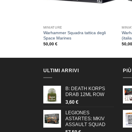
MINIATURE
MINI
Edizione Recluta
Warhammer Squadra tattica degli
Warh
Space Marines
(itali
50,00
€
50,0
ULTIMI ARRIVI
PIÙ
B: DEATH KORPS
DRAB 12ML ROW
3,60
€
LEGIONES
ASTARTES: MKIV
ASSAULT SQUAD