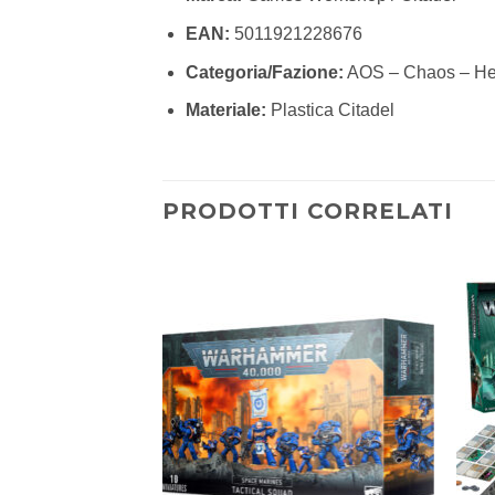
EAN:
5011921228676
Categoria/Fazione:
AOS – Chaos – He
Materiale:
Plastica Citadel
PRODOTTI CORRELATI
Aggiungi
Aggiungi
alla lista
alla lista
dei
dei
desideri
desideri
URITO