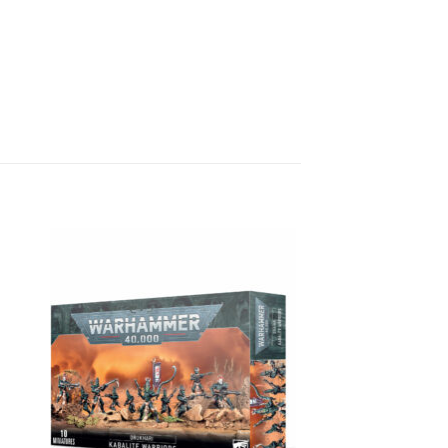
ngi
Aggiungi
sta
alla lista
dei
eri
desideri