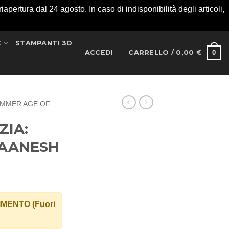
apertura dal 24 agosto. In caso di indisponibilità degli articoli,
E
STAMPANTI 3D
0
ACCEDI
CARRELLO /
0,00
€
MMER AGE OF
ZIA:
LAANESH
MENTO (Fuori