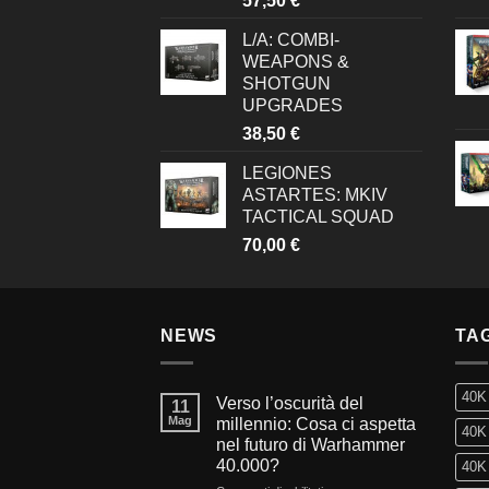
57,50
€
L/A: COMBI-
WEAPONS &
SHOTGUN
UPGRADES
38,50
€
LEGIONES
ASTARTES: MKIV
TACTICAL SQUAD
70,00
€
NEWS
TA
40K
Verso l’oscurità del
11
Mag
millennio: Cosa ci aspetta
40K 
nel futuro di Warhammer
40.000?
40K 