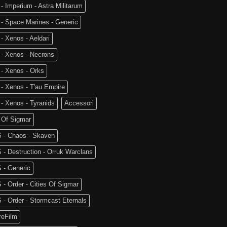
- Imperium - Astra Militarum
- Space Marines - Generic
- Xenos - Aeldari
 - Xenos - Necrons
- Xenos - Orks
- Xenos - T'au Empire
- Xenos - Tyranids
Accessori
 Of Sigmar
 - Chaos - Skaven
- Destruction - Orruk Warclans
 - Generic
- Order - Cities Of Sigmar
- Order - Stormcast Eternals
reFilm