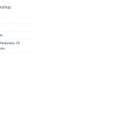
rkshop.
ar
Hedonites Of
ture