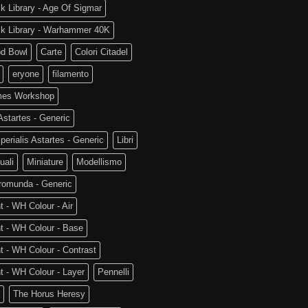
k Library - Age Of Sigmar
ck Library - Warhammer 40K
od Bowl
Carte
Colori Citadel
eryone
filamento
es Workshop
startes - Generic
perialis Astartes - Generic
Libri
uali
Miniature
Modellismo
romunda - Generic
t - WH Colour - Air
t - WH Colour - Base
t - WH Colour - Contrast
t - WH Colour - Layer
Pennelli
The Horus Heresy