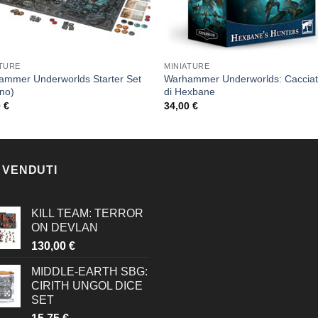
ATURE
MINIATURE
ammer Underworlds Starter Set
Warhammer Underworlds: Cacciat
ano)
di Hexbane
0
€
34,00
€
 VENDUTI
KILL TEAM: TERROR
ON DEVLAN
130,00
€
MIDDLE-EARTH SBG:
CIRITH UNGOL DICE
SET