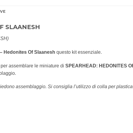
IVE
F SLAANESH
ESH)
– Hedonites Of Slaanesh
questo kit essenziale.
o per assemblare le miniature di
SPEARHEAD: HEDONITES O
blaggio.
iedono assemblaggio. Si consiglia l’utilizzo di colla per plastica