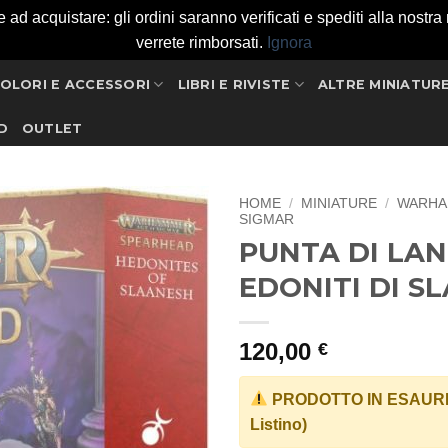
 acquistare: gli ordini saranno verificati e spediti alla nostra ri
verrete rimborsati.
Ignora
OLORI E ACCESSORI
LIBRI E RIVISTE
ALTRE MINIATUR
D
OUTLET
HOME
/
MINIATURE
/
WARHA
SIGMAR
PUNTA DI LAN
Aggiungi
alla lista
EDONITI DI S
dei
desideri
120,00
€
PRODOTTO IN ESAURI
Listino)