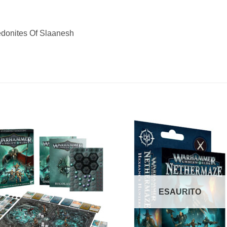
donites Of Slaanesh
Aggiungi
Aggiu
alla lista
alla li
dei
dei
desideri
desid
ESAURITO