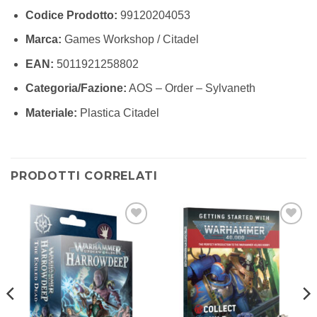
Codice Prodotto:
99120204053
Marca:
Games Workshop / Citadel
EAN:
5011921258802
Categoria/Fazione:
AOS – Order – Sylvaneth
Materiale:
Plastica Citadel
PRODOTTI CORRELATI
Aggiungi
Aggiungi
alla lista
alla lista
dei
dei
desideri
desideri