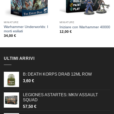
MINIATURE
MINIATURE
Warhammer Underworlds: I
Iniziare con Warhammer 40000
morti esiliati
12,00
€
34,00
€
ULTIMI ARRIVI
B: DEATH KORPS DRAB 12ML ROW
3,60
€
LEGIONES ASTARTES: MKIV ASSAULT
SQUAD
57,50
€