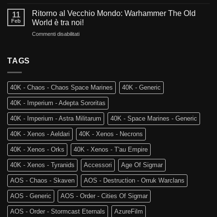
La
di
Warhammer
Rovina
Warhammer
Ritorno al Vecchio Mondo: Warhammer The Old
40.000?
11
dei
40.000
Feb
World è tra noi!
Reami
e
su
Commenti disabilitati
Mortali:
Kill
Ritorno
Arriva
Team
al
Skaventide
Vecchio
TAGS
e
Mondo:
la
Warhammer
4a
The
Edizione
40K - Chaos - Chaos Space Marines
40K - Generic
Old
di
World
Age
40K - Imperium - Adepta Sororitas
è
of
tra
Sigmar
40K - Imperium - Astra Militarum
40K - Space Marines - Generic
noi!
40K - Xenos - Aeldari
40K - Xenos - Necrons
40K - Xenos - Orks
40K - Xenos - T'au Empire
40K - Xenos - Tyranids
Accessori
Age Of Sigmar
AOS - Chaos - Skaven
AOS - Destruction - Orruk Warclans
AOS - Generic
AOS - Order - Cities Of Sigmar
AOS - Order - Stormcast Eternals
AzureFilm