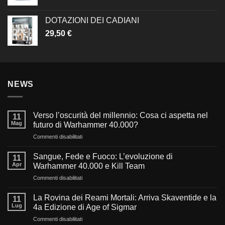
DOTAZIONI DEI CADIANI
29,50
€
NEWS
Verso l’oscurità del millennio: Cosa ci aspetta nel
11
Mag
futuro di Warhammer 40.000?
su
Commenti disabilitati
Verso
l’oscurità
Sangue, Fede e Fuoco: L’evoluzione di
11
del
Apr
Warhammer 40.000 e Kill Team
millennio:
su
Commenti disabilitati
Cosa
Sangue,
ci
Fede
aspetta
La Rovina dei Reami Mortali: Arriva Skaventide e la
11
e
nel
Lug
4a Edizione di Age of Sigmar
Fuoco:
futuro
su
Commenti disabilitati
L’evoluzione
di