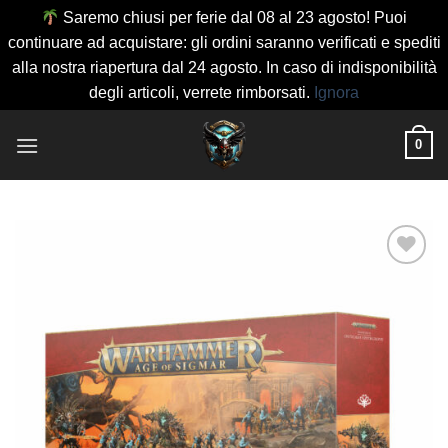
Saremo chiusi per ferie dal 08 al 23 agosto! Puoi
continuare ad acquistare: gli ordini saranno verificati e spediti
alla nostra riapertura dal 24 agosto. In caso di indisponibilità
degli articoli, verrete rimborsati.
Ignora
Salta
0
ai
contenuti
Aggiungi
alla lista
dei
desideri