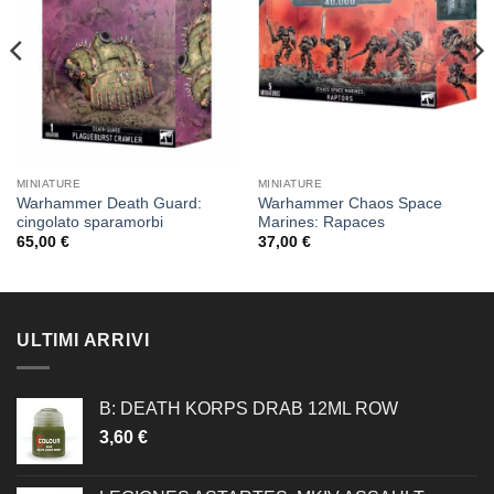
desideri
desideri
MINIATURE
MINIATURE
Warhammer Death Guard:
Warhammer Chaos Space
cingolato sparamorbi
Marines: Rapaces
65,00
€
37,00
€
ULTIMI ARRIVI
B: DEATH KORPS DRAB 12ML ROW
3,60
€