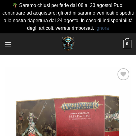
Saremo chiusi per ferie dal 08 al 23 agosto! Puoi
continuare ad acquistare: gli ordini saranno verificati e spediti
alla nostra riapertura dal 24 agosto. In caso di indisponibilità
degli articoli, verrete rimborsati.
Ignora
Salta
0
ai
contenuti
Aggiungi
alla lista
dei
desideri