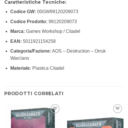
Caratteristiche Tecniche:
Codice GW:
00GW99120209073
Codice Prodotto:
99120209073
Marca:
Games Workshop / Citadel
EAN:
5011921154258
Categoria/Fazione:
AOS – Destruction – Orruk
Warclans
Materiale:
Plastica Citadel
PRODOTTI CORRELATI
Aggiungi
Aggiungi
alla lista
alla lista
dei
dei