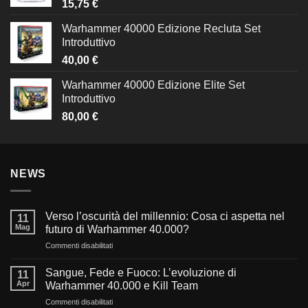
15,75
€
Warhammer 40000 Edizione Recluta Set
Introduttivo
40,00
€
Warhammer 40000 Edizione Elite Set
Introduttivo
80,00
€
NEWS
Verso l’oscurità del millennio: Cosa ci aspetta nel
11
Mag
futuro di Warhammer 40.000?
su
Commenti disabilitati
Verso
l’oscurità
Sangue, Fede e Fuoco: L’evoluzione di
11
del
Apr
Warhammer 40.000 e Kill Team
millennio:
su
Commenti disabilitati
Cosa