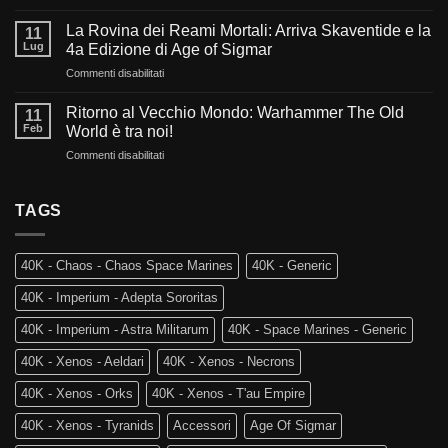
Sangue,
ci
Fede
aspetta
La Rovina dei Reami Mortali: Arriva Skaventide e la
11
e
nel
Lug
4a Edizione di Age of Sigmar
Fuoco:
futuro
su
Commenti disabilitati
L’evoluzione
di
La
di
Warhammer
Rovina
Warhammer
Ritorno al Vecchio Mondo: Warhammer The Old
40.000?
11
dei
40.000
Feb
World è tra noi!
Reami
e
su
Commenti disabilitati
Mortali:
Kill
Ritorno
Arriva
Team
al
Skaventide
Vecchio
TAGS
e
Mondo:
la
Warhammer
4a
The
Edizione
40K - Chaos - Chaos Space Marines
40K - Generic
Old
di
World
Age
40K - Imperium - Adepta Sororitas
è
of
tra
Sigmar
40K - Imperium - Astra Militarum
40K - Space Marines - Generic
noi!
40K - Xenos - Aeldari
40K - Xenos - Necrons
40K - Xenos - Orks
40K - Xenos - T'au Empire
40K - Xenos - Tyranids
Accessori
Age Of Sigmar