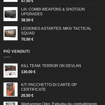
57,50
€
L/A: COMBI-WEAPONS & SHOTGUN
UPGRADES
38,50
€
LEGIONES ASTARTES: MKIV TACTICAL
SQUAD
70,00
€
PIÙ VENDUTI
KILL TEAM: TERROR ON DEVLAN
130,00
€
K/T: PACCHETTO DI CARTE OP
CERTIFICATE
20,50
€
Warhammer Orks: Pattuglia da combattimento