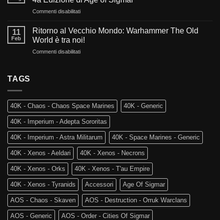
Fuoco:
futuro
su
Commenti disabilitati
L’evoluzione
di
La
di
Warhammer
Rovina
Warhammer
Ritorno al Vecchio Mondo: Warhammer The Old
40.000?
11
dei
40.000
Feb
World è tra noi!
Reami
e
su
Commenti disabilitati
Mortali:
Kill
Ritorno
Arriva
Team
al
Skaventide
Vecchio
TAGS
e
Mondo:
la
Warhammer
4a
The
Edizione
40K - Chaos - Chaos Space Marines
40K - Generic
Old
di
World
Age
40K - Imperium - Adepta Sororitas
è
of
tra
Sigmar
40K - Imperium - Astra Militarum
40K - Space Marines - Generic
noi!
40K - Xenos - Aeldari
40K - Xenos - Necrons
40K - Xenos - Orks
40K - Xenos - T'au Empire
40K - Xenos - Tyranids
Accessori
Age Of Sigmar
AOS - Chaos - Skaven
AOS - Destruction - Orruk Warclans
AOS - Generic
AOS - Order - Cities Of Sigmar