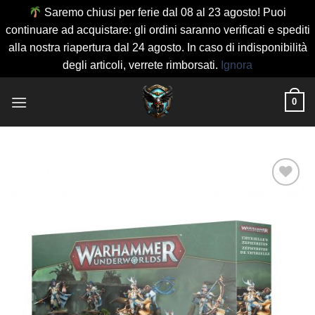
Saremo chiusi per ferie dal 08 al 23 agosto! Puoi
continuare ad acquistare: gli ordini saranno verificati e spediti
alla nostra riapertura dal 24 agosto. In caso di indisponibilità
degli articoli, verrete rimborsati.
Ignora
Salta
0
ai
contenuti
Aggiungi
alla lista
dei
desideri