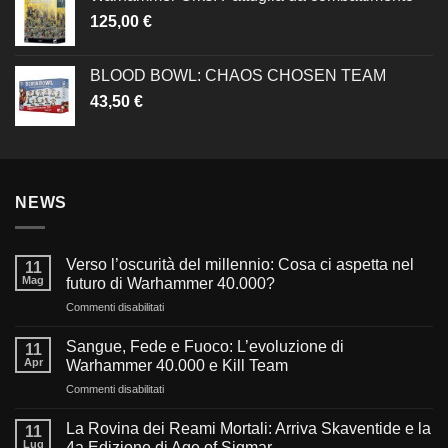
125,00
€
BLOOD BOWL: CHAOS CHOSEN TEAM
43,50
€
NEWS
Verso l’oscurità del millennio: Cosa ci aspetta nel
11
Mag
futuro di Warhammer 40.000?
su
Commenti disabilitati
Verso
l’oscurità
Sangue, Fede e Fuoco: L’evoluzione di
11
del
Apr
Warhammer 40.000 e Kill Team
millennio:
su
Commenti disabilitati
Cosa
Sangue,
ci
Fede
aspetta
La Rovina dei Reami Mortali: Arriva Skaventide e la
11
e
nel
Lug
4a Edizione di Age of Sigmar