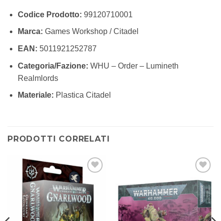
Codice Prodotto:
99120710001
Marca:
Games Workshop / Citadel
EAN:
5011921252787
Categoria/Fazione:
WHU – Order – Lumineth
Realmlords
Materiale:
Plastica Citadel
PRODOTTI CORRELATI
Aggiungi
Aggiungi
alla lista
alla lista
dei
dei
desideri
desideri